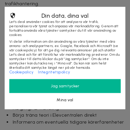
trafikhantering.
Risk 2 är en obligatorisk utbildning som ingår i paketet
Din data, dina val
och lär dig om risker i trafiken och hur du hanterar
Let’s deal använder cookies för att analysera vår trafik,
personalisera vår tjänst och anpassa vår marknadsföring. Genom att
farliga situationer. Utbildningen genomförs i grupp.
fortsätta använda våra tjänster samtycker du till vår användning av
cookies.
När du är redo för uppkörningen ingår hyrbil i paketet,
Vi delar information om din användning av våra tjänster med våra
vilket ger dig trygghet att köra med samma bil som
annons- och analyspartners, ex. Google, Facebook och Microsoft (se
vår cookiepolicy) för att ge dig relevanta annonser på och utanför
du tränat i under dina lektioner.
Let’s deal och för att förstå hur vår marknadsföring presterar. Om du
samtycker till detta klickar du på “Jag samtycker”. Om du inte
Val av bil:
samtycker kan du tacka nej i “Mina val”. Du kan när som helst
återkalla ditt samtycke längst ner på vår hemsida.
Cookiepolicy
Integritetspolicy
Du kan välja mellan automat eller manuellt växlad bil
beroende på dina preferenser.
Jag samtycker
Före utbildningen:
Mina val
Boka dina lektioner i god tid
Ha giltigt ID-handling
Börja träna teori i Elevcentralen direkt
Informera om eventuella tidigare körerfarenheter