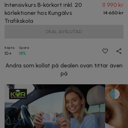
Intensivkurs B-körkort inkl. 20
11 990 kr
körlektioner hos Kungälvs
14 650 kr
Trafikskola
DEAL AVSLUTAD
Köpta
Spara
10+
18%
Andra som kollat på dealen ovan tittar även
på