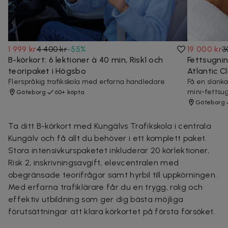
1 999 kr
4 400 kr
-
55
%
19 000 kr
3
B-körkort: 6 lektioner à 40 min, Risk1 och
Fettsugni
teoripaket i Högsbo
Atlantic Cl
Flerspråkig trafikskola med erfarna handledare
Få en slank
mini-fettsu
Göteborg
60+ köpta
Göteborg
Ta ditt B-körkort med Kungälvs Trafikskola i centrala
Kungälv och få allt du behöver i ett komplett paket.
Stora intensivkurspaketet inkluderar 20 körlektioner,
Risk 2, inskrivningsavgift, elevcentralen med
obegränsade teorifrågor samt hyrbil till uppkörningen.
Med erfarna trafiklärare får du en trygg, rolig och
effektiv utbildning som ger dig bästa möjliga
förutsättningar att klara körkortet på första försöket.