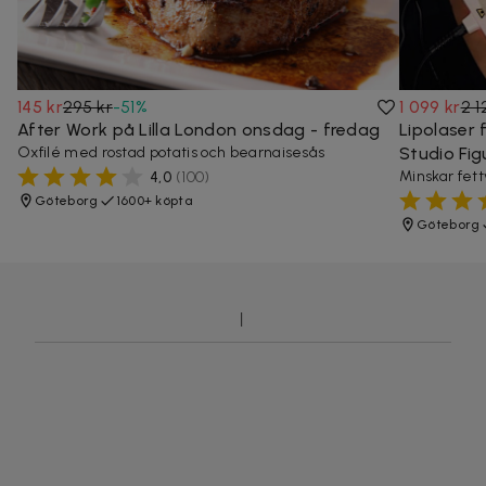
145 kr
295 kr
-
51
%
1 099 kr
2 1
After Work på Lilla London onsdag - fredag
Lipolaser 
Oxfilé med rostad potatis och bearnaisesås
Studio Fig
Minskar fett
4,0
(
100
)
Göteborg
1600+ köpta
Göteborg