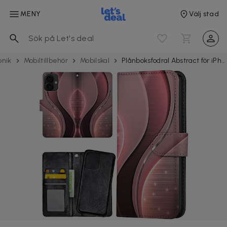
MENY
Välj stad
onik
Mobil­tillbehör
Mobilskal
Plånboksfodral Abstract för iPhone 16