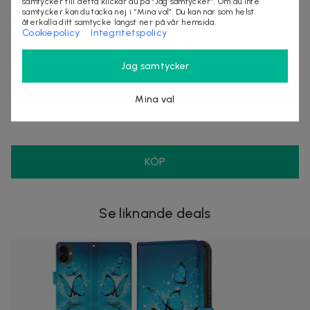
samtycker till detta klickar du på “Jag samtycker”. Om du inte
samtycker kan du tacka nej i “Mina val”. Du kan när som helst
återkalla ditt samtycke längst ner på vår hemsida.
Leveranstid: 1-3 arbetsdagar
Cookiepolicy
Integritetspolicy
Jag samtycker
Säljes av
Nordmagasinet.com
Mina val
Organisationsnummer
:
556905-5238
KÖP
Se liknande deals