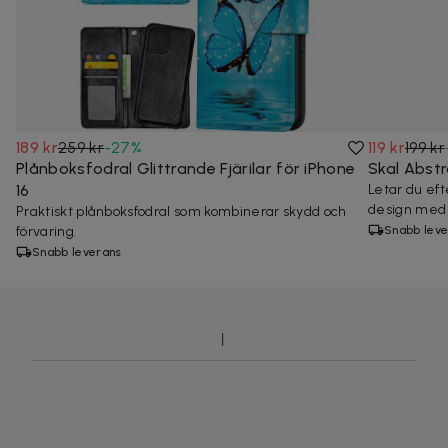
189 kr
259 kr
-
27
%
119 kr
199 kr
Plånboksfodral Glittrande Fjärilar för iPhone
Skal Abstr
16
Letar du eft
design med p
Praktiskt plånboksfodral som kombinerar skydd och
förvaring.
Snabb leve
Snabb leverans