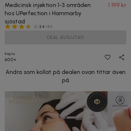
Medicinsk injektion 1-3 områden
1 199 kr
hos UPerfection i Hammarby
sjöstad
3,4
(
41
)
DEAL AVSLUTAD
Köpta
600+
Andra som kollat på dealen ovan tittar även
på