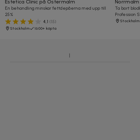
Estetica Clinic på Östermalm
Norrmalm
En behandling minskar fettdepåerna med upp till
Ta bort blod
25%
Profession
Stockholm
4,1
(
15
)
Stockholm
1600+ köpta