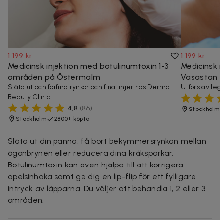
1 199 kr
1 199 kr
Medicinsk injektion med botulinumtoxin 1-3
Medicinsk 
områden på Östermalm
Vasastan 
Släta ut och förfina rynkor och fina linjer hos Derma
Utförs av le
Beauty Clinic
4,8
(
86
)
Stockholm
Stockholm
2800+ köpta
Släta ut din panna, få bort bekymmersrynkan mellan
ögonbrynen eller reducera dina kråksparkar.
Botulinumtoxin kan även hjälpa till att korrigera
apelsinhaka samt ge dig en lip-flip för ett fylligare
intryck av läpparna. Du väljer att behandla 1, 2 eller 3
områden.