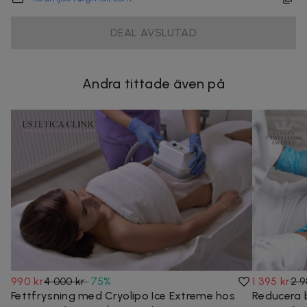
DEAL AVSLUTAD
Andra tittade även på
990 kr
4 000 kr
-
75
%
1 395 kr
2 9
Fettfrysning med Cryolipo Ice Extreme hos
Reducera b