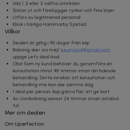
Välj 1, 2 eller 3 valfria områden
Slätar ut och förebygger rynkor och fina linjer
Utförs av legitimerad personal
Klinik i härliga Hammarby Sjöstad
Villkor
Dealen är giltig i 90 dagar från köp
Bokning sker via mejl:
keumjoo4@gmail.com
,
uppge Let's deal-kod
Obs! Som ny kund behöver du genomföra en
konsultation minst 48 timmar innan din bokade
behandling. Detta innebär att konsultation och
behandling inte kan ske samma dag
1 deal per person, köp gärna fler att ge bort
Av-/ombokning senast 24 timmar innan avtalad
tid
Mer om dealen
Om
Uperfection