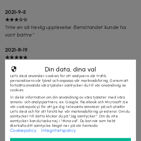
2021-9-5
★★★☆☆
"Inte en så trevlig upplevelse. Bemötandet kunde ha
varit bättre."
2021-8-19
★★★★★
"Kristina är proffsig och lyhörd. Bra kontakt"
Din data, dina val
Let’s deal använder cookies för att analysera vår trafik,
2021-6-21
personalisera vår tjänst och anpassa vår marknadsföring. Genom att
fortsätta använda våra tjänster samtycker du till vår användning av
★★★★☆
cookies.
"Snabbt och bra! Blir nog ett återbesök"
Vi delar information om din användning av våra tjänster med våra
annons- och analyspartners, ex. Google, Facebook och Microsoft (se
vår cookiepolicy) för att ge dig relevanta annonser på och utanför
2021-5-12
Let’s deal och för att förstå hur vår marknadsföring presterar. Om du
samtycker till detta klickar du på “Jag samtycker”. Om du inte
★★★★★
samtycker kan du tacka nej i “Mina val”. Du kan när som helst
"Super bra och proffsigt"
återkalla ditt samtycke längst ner på vår hemsida.
Cookiepolicy
Integritetspolicy
2021-5-5