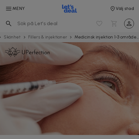
MENY
Välj stad
Skönhet
Fillers & injektioner
Medicinsk injektion 1-3 områden hos UPerfection i Hammarby sjöstad