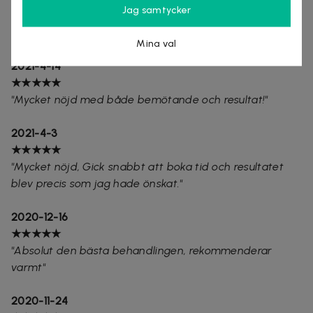
Jag samtycker
★★★★★
"Tjejen var jätte duktig det gick på 2 sekunder."
Mina val
2021-4-14
★★★★★
"Mycket nöjd med både bemötande och resultat!"
2021-4-3
★★★★★
"Mycket nöjd, Gick snabbt att boka tid och resultatet
blev precis som jag hade önskat."
2020-12-16
★★★★★
"Absolut den bästa behandlingen, rekommenderar
varmt"
2020-11-24