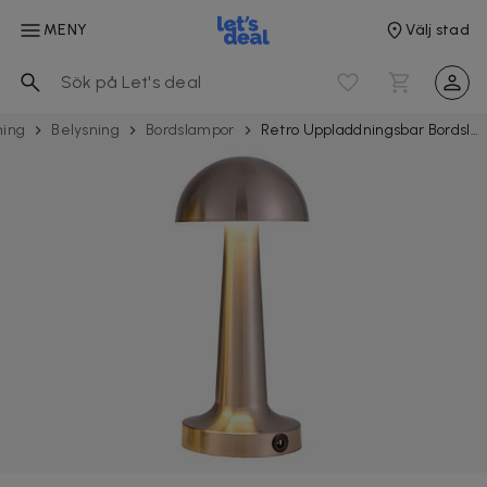
MENY
Välj stad
ning
Belysning
Bordslampor
Retro Uppladdningsbar Bordslampa av Metall Dimmer Silver