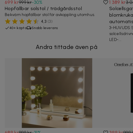
699 kr
999 kr
-
30
%
1 389 kr
3 0
Hopfällbar solstol / trädgårdsstol
Solcellsg
Bekväm hopfällbar stol för avkoppling utomhus.
blomkruka
automatis
4,3
(
3
)
3-HUVUDS 
40+ köpta
Snabb leverans
solcellsdri
LED-...
Andra tittade även på
689 kr
999 kr
-
31
%
399 kr
999 