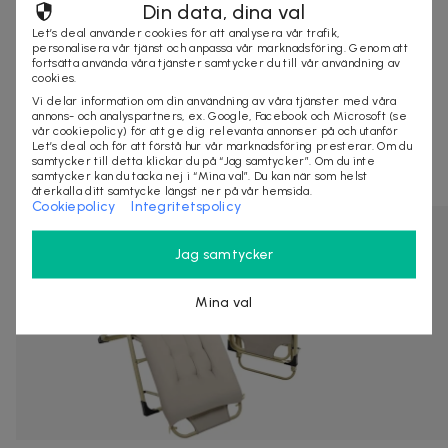
Din data, dina val
Let’s deal använder cookies för att analysera vår trafik,
personalisera vår tjänst och anpassa vår marknadsföring. Genom att
fortsätta använda våra tjänster samtycker du till vår användning av
KÖP
cookies.
Vi delar information om din användning av våra tjänster med våra
annons- och analyspartners, ex. Google, Facebook och Microsoft (se
vår cookiepolicy) för att ge dig relevanta annonser på och utanför
Andra som kollat på dealen ovan tittar även
Let’s deal och för att förstå hur vår marknadsföring presterar. Om du
samtycker till detta klickar du på “Jag samtycker”. Om du inte
på
samtycker kan du tacka nej i “Mina val”. Du kan när som helst
återkalla ditt samtycke längst ner på vår hemsida.
Cookiepolicy
Integritetspolicy
Jag samtycker
Mina val