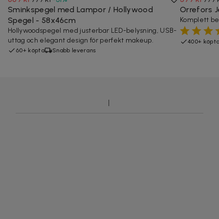
Sminkspegel med Lampor / Hollywood
Orrefors J
Spegel - 58x46cm
Komplett best
Hollywoodspegel med justerbar LED-belysning, USB-
uttag och elegant design för perfekt makeup.
400+ köpt
60+ köpta
Snabb leverans