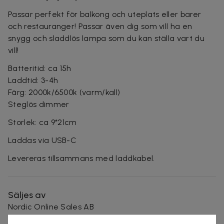
Passar perfekt för balkong och uteplats eller barer
och restauranger! Passar även dig som vill ha en
snygg och sladdlös lampa som du kan ställa vart du
vill!
Batteritid: ca 15h
Laddtid: 3-4h
Färg: 2000k/6500k (varm/kall)
Steglös dimmer
Storlek: ca 9*21cm
Laddas via USB-C
Levereras tillsammans med laddkabel.
Säljes av
Nordic Online Sales AB
Organisationsnummer
:
559098-7318