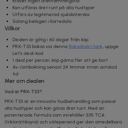
Kräver ingen återhämtningstid
Kan utföras året runt på alla hudtyper
Utförs av legitimerad sjuksköterska
Salong belägen i Kortedala
Villkor
Dealen är giltig i 60 dagar från köp
PRX-T33 bokas via denna
Bokadirekt-länk
, uppge
Let's deal-kod
1 deal per person, köp gärna fler att ge bort
Av-/ombokning senast 24 timmar innan avtalad
tid
Mer om dealen
Vad är PRX-T33?
PRX-T33 är en innovativ hudbehandling som passar
alla hudtyper och kan göras året runt. Med sin
patenterade formula som innehåller 33% TCA
(triklorättiksyra) och väteperoxid ger den omedelbara