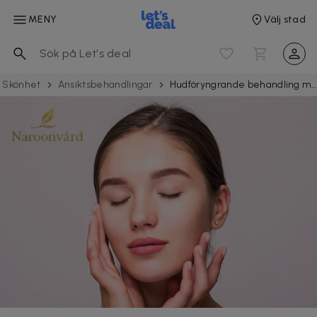
MENY
Välj stad
Skönhet
Ansiktsbehandlingar
Hudföryngrande behandling med PRX-T33 hos Naroon Vård i Kortedala