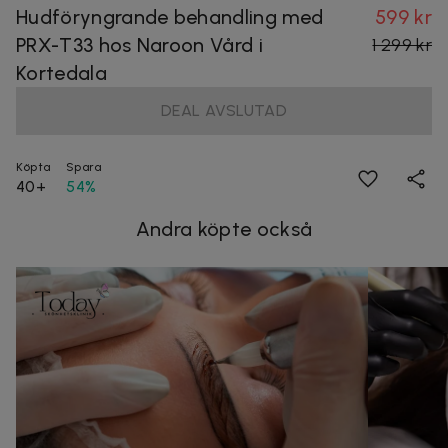
Hudföryngrande behandling med
599 kr
PRX-T33 hos Naroon Vård i
1 299 kr
Kortedala
DEAL AVSLUTAD
Köpta
Spara
40+
54%
Andra köpte också