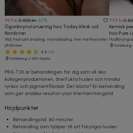
999 kr
3 000 kr
-
67
%
799 kr
2 50
Ögonbrynstatuering hos Today Klinik vid
Kemisk pe
Nordstan
hos Pure Li
Välj manuell shading, microblading, line method eller
Hudföryngra
phibrows
Göteborg
4,3
(
14
)
Göteborg
150+ köpta
PRX-T33 är behandlingen för dig som vill öka
kollagenproduktionen, återfukta huden och minska
rynkor och pigmentfläckar. Det bästa? En behandling
som ger snabba resultat utan återhämtningstid.
Höjdpunkter
Behandlingstid: 60 minuter
Behandling som hjälper till att föryngra huden