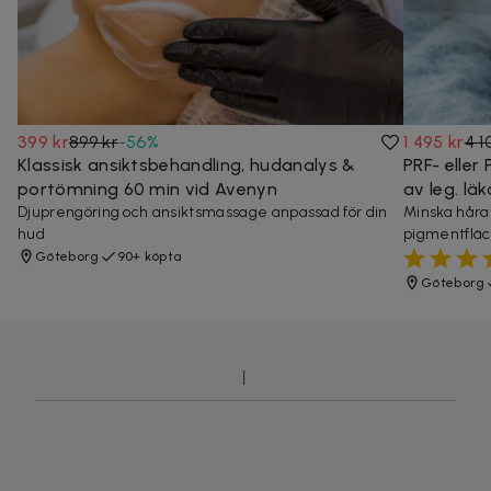
399 kr
899 kr
-
56
%
1 495 kr
4 1
Klassisk ansiktsbehandling, hudanalys &
PRF- eller
portömning 60 min vid Avenyn
av leg. lä
Djuprengöring och ansiktsmassage anpassad för din
Minska hårav
hud
pigmentfläc
Göteborg
90+ köpta
Göteborg