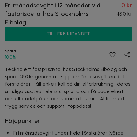
Fri månadsavgift i 12 månader vid
0 kr
fastprisavtal hos Stockholms
480 kr
Elbolag
TILL ERBJUDANDET
Spara
100%
Teckna ett fastprisavtal hos Stockholms Elbolag och
spara 480 kr genom att slippa månadsavgiften det
första året. Håll enkelt koll på din elförbrukning i deras
smidiga app, välj elens ursprung och få både elnät
och elhandel på en och samma faktura. Alltid med
trygg service och support i toppklass!
Höjdpunkter
Fri månadsavgift under hela första året (värde