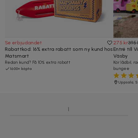
Se erbjudandet
275 kr
395 
Rabattkod: 16% extra rabatt som ny kund hos
Entré till
Matsmart
Väsby
Redan kund? Få 10% extra rabatt
Kör lådbil,
bungee
1600+ köpta
Uppsala, 