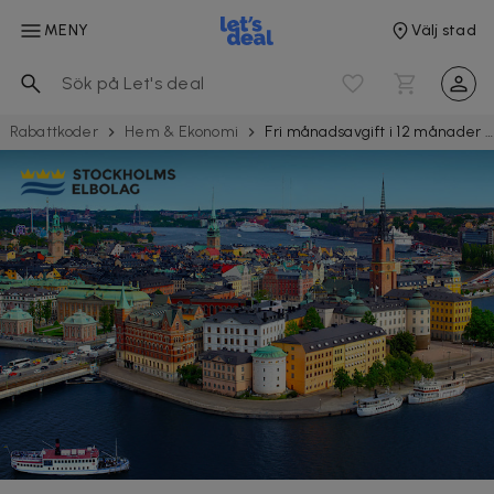
MENY
Välj stad
Rabattkoder
Hem & Ekonomi
Fri månadsavgift i 12 månader vid fastprisavtal hos Stockholms Elbolag