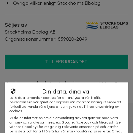
Övriga villkor enligt Stockholms Elbolag
Säljes av
Stockholms Elbolag AB
Organisationsnummer
:
559020-2049
TILL ERBJUDANDET
Andra som kollat på dealen ovan tittar även
Din data, dina val
på
Let’s deal använder cookies för att analysera vår trafik,
personalisera vår tjänst och anpassa vår marknadsföring. Genom att
fortsätta använda våra tjänster samtycker du till vår användning av
cookies.
Vi delar information om din användning av våra tjänster med våra
annons- och analyspartners, ex. Google, Facebook och Microsoft (se
vår cookiepolicy) för att ge dig relevanta annonser på och utanför
Let’s deal och för att förstå hur vår marknadsföring presterar. Om du