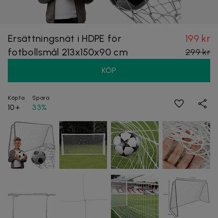
Ersättningsnät i HDPE för
199 kr
fotbollsmål 213x150x90 cm
299 kr
KÖP
Köpta
Spara
10+
33%