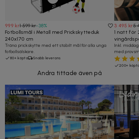
999 kr
1 599 kr
-
38
%
3 495 kr
5 
Fotbollsmål i Metall med Prickskytteduk
1 natt för 
240x170 cm
vingårdsp
Träna prickskytte med ett stabilt mål för alla unga
Inkl. middag
fotbollsälskare.
med provsm
80+ köpta
Snabb leverans
200+ köpt
Andra tittade även på