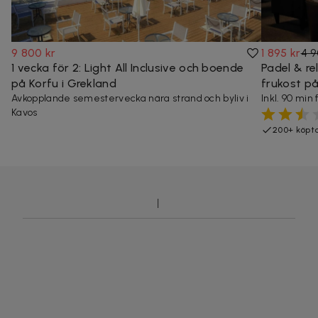
9 800 kr
1 895 kr
4 9
1 vecka för 2: Light All Inclusive och boende
Padel & r
på Korfu i Grekland
frukost på
Avkopplande semestervecka nära strand och byliv i
Inkl. 90 min 
Kavos
200+ köpt