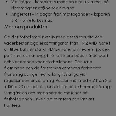
Vid frågor - kontakta supporten direkt via mail på
Nordmagasinet@handelnova.se
Ångerrätt - 14 dagar från mottagandet - köparen
står för returkostnad
Mer om produkten
Ge ditt fotbollsmål nytt liv med detta robusta och
väderbeständiga ersättningsnät från TRIZAND. Nätet
är tillverkat i slitstarkt HDPE-material med en tjocklek
på 2 mm och är byggt för att klara både hårda skott
och varierande väderförhållanden. Den täta
flätningen och de förstärkta kanterna förhindrar
fransning och ger extra lång livslängd vid
regelbunden användning. Passar mål med måtten 213
x 150 x 90 cm och är perfekt för både hemmaträning i
trädgården och organiserade matcher på
fotbollsplanen. Enkelt att montera och lätt att
hantera.