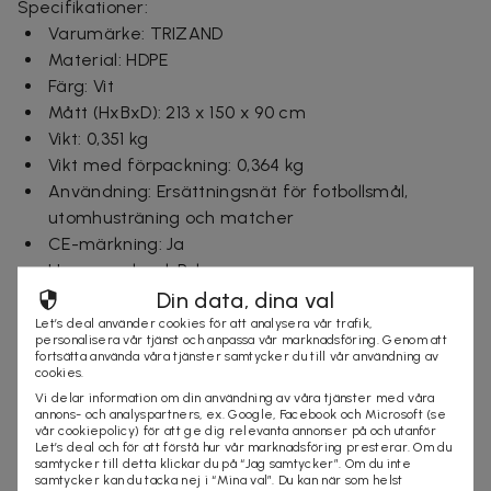
Specifikationer:
Varumärke: TRIZAND
Material: HDPE
Färg: Vit
Mått (HxBxD): 213 x 150 x 90 cm
Vikt: 0,351 kg
Vikt med förpackning: 0,364 kg
Användning: Ersättningsnät för fotbollsmål,
utomhusträning och matcher
CE-märkning: Ja
Ursprungsland: Polen
Garanti: Standardgaranti för fabrikationsfel
Din data, dina val
Let’s deal använder cookies för att analysera vår trafik,
personalisera vår tjänst och anpassa vår marknadsföring. Genom att
Ingår i paketet:
fortsätta använda våra tjänster samtycker du till vår användning av
cookies.
1 st ersättningsnät till fotbollsmål
Vi delar information om din användning av våra tjänster med våra
annons- och analyspartners, ex. Google, Facebook och Microsoft (se
Leveranstid: 1-3 arbetsdagar
vår cookiepolicy) för att ge dig relevanta annonser på och utanför
Let’s deal och för att förstå hur vår marknadsföring presterar. Om du
samtycker till detta klickar du på “Jag samtycker”. Om du inte
samtycker kan du tacka nej i “Mina val”. Du kan när som helst