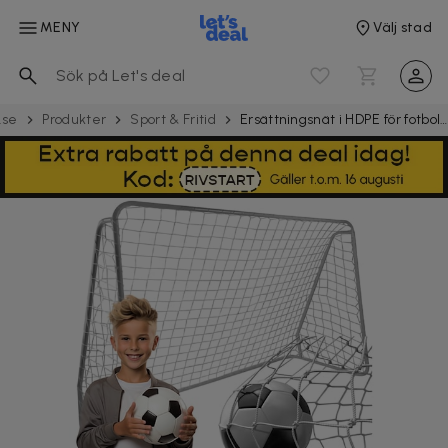
MENY
Välj stad
.se
Produkter
Sport & Fritid
Ersättningsnät i HDPE för fotbollsmål 213x150x90 cm