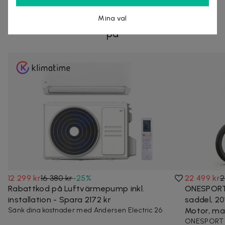
Andra som kollat på dealen ovan tittar även
Mina val
på
12 299 kr
16 380 kr
-
25
%
22 499 kr
2
Rabattkod på Luftvärmepump inkl.
ONESPORT 
installation - Spara 2172 kr
saddel, 20
Sänk dina kostnader med Andersen Electric 26
Motor, max
ONESPORT O