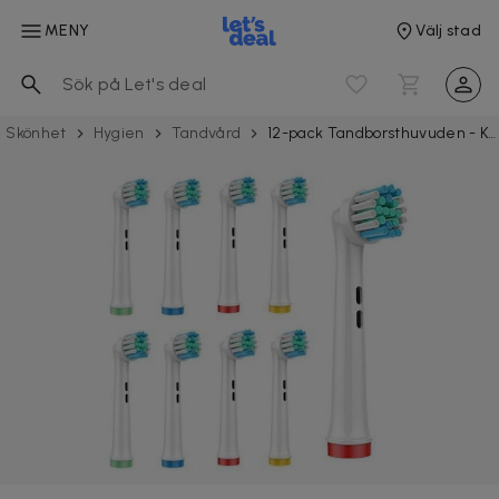
MENY
Välj stad
Skönhet
Hygien
Tandvård
12-pack Tandborsthuvuden - Kompatibla med tex Oral-B