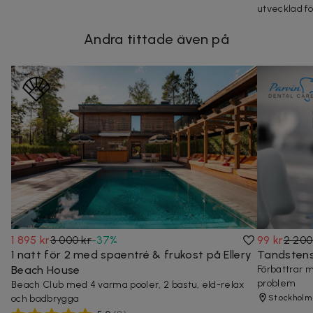
utvecklad fö
Andra tittade även på
1 895 kr
3 000 kr
-
37
%
99 kr
2 200
1 natt för 2 med spaentré & frukost på Ellery
Tandstens
Beach House
Förbättrar 
problem
Beach Club med 4 varma pooler, 2 bastu, eld-relax
och badbrygga
Stockholm