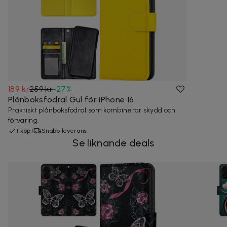
189 kr
259 kr
-
27
%
Plånboksfodral Gul för iPhone 16
Praktiskt plånboksfodral som kombinerar skydd och
förvaring.
1 köpt
Snabb leverans
Se liknande deals