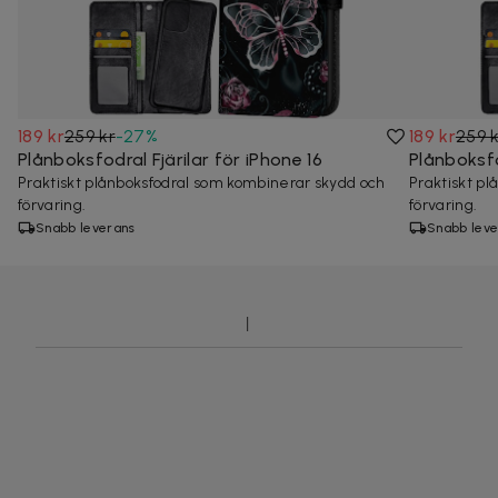
189 kr
259 kr
-
27
%
189 kr
259 
Plånboksfodral Fjärilar för iPhone 16
Plånboksfo
Praktiskt plånboksfodral som kombinerar skydd och
Praktiskt p
förvaring.
förvaring.
Snabb leverans
Snabb leve