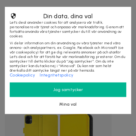
Leveranstid: 1-3 arbetsdagar
Din data, dina val
Let’s deal använder cookies för att analysera vår trafik,
personalisera vår tjänst och anpassa vår marknadsföring. Genom att
fortsätta använda våra tjänster samtycker du till vår användning av
Säljes av
cookies.
Nordmagasinet.com
Vi delar information om din användning av våra tjänster med våra
Organisationsnummer
:
556905-5238
annons- och analyspartners, ex. Google, Facebook och Microsoft (se
vår cookiepolicy) för att ge dig relevanta annonser på och utanför
Let’s deal och för att förstå hur vår marknadsföring presterar. Om du
samtycker till detta klickar du på “Jag samtycker”. Om du inte
samtycker kan du tacka nej i “Mina val”. Du kan när som helst
KÖP
återkalla ditt samtycke längst ner på vår hemsida.
Cookiepolicy
Integritetspolicy
Jag samtycker
Andra som kollat på dealen ovan tittar även
på
Mina val