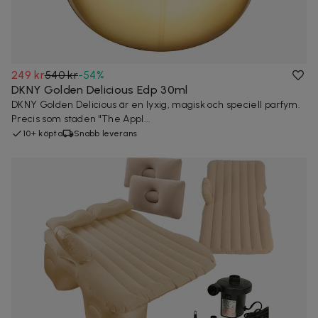
249 kr
540 kr
-
54
%
DKNY Golden Delicious Edp 30ml
DKNY Golden Delicious är en lyxig, magisk och speciell parfym.
Precis som staden "The Appl...
10+ köpta
Snabb leverans