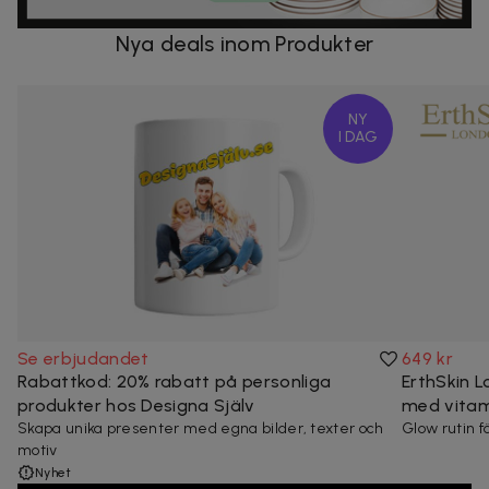
Nya deals inom Produkter
NY
I DAG
Se erbjudandet
649 kr
Rabattkod: 20% rabatt på personliga
ErthSkin 
produkter hos Designa Själv
med vitam
Skapa unika presenter med egna bilder, texter och
Glow rutin fö
motiv
Nyhet