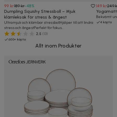
99 kr
189 kr
-
48
%
149 kr
249 
Dumpling Squishy Stressboll – Mjuk
Yogamatta
klämleksak för stress & ångest
Bekvämt unde
Ultramjuk och klämbar stressbollHjälper till att lindra
4 köpta
stress och ångestPerfekt för fokus...
2,5
(
13
)
600+ köpta
Allt inom Produkter