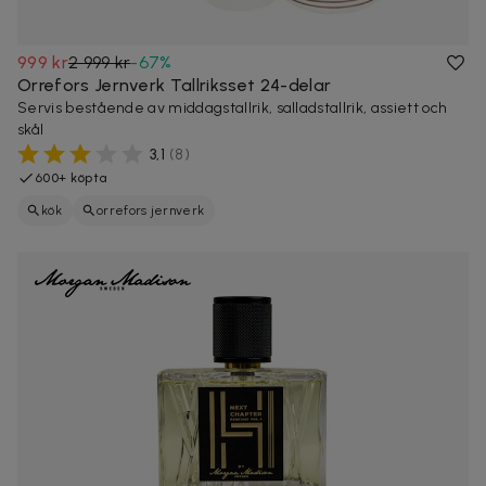
999 kr
2 999 kr
-
67
%
Orrefors Jernverk Tallriksset 24-delar
Servis bestående av middagstallrik, salladstallrik, assiett och
skål
3,1
(
8
)
600+ köpta
kök
orrefors jernverk