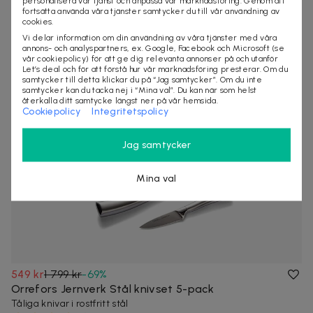
personalisera vår tjänst och anpassa vår marknadsföring. Genom att
Soffa, Bil & Husdjursfläckar
fortsätta använda våra tjänster samtycker du till vår användning av
Effektiv varmvattenrengöring för djup hygienKallvatten räcker
cookies.
ofta inte mot ingrodd smuts ...
Vi delar information om din användning av våra tjänster med våra
60+ köpta
annons- och analyspartners, ex. Google, Facebook och Microsoft (se
vår cookiepolicy) för att ge dig relevanta annonser på och utanför
Let’s deal och för att förstå hur vår marknadsföring presterar. Om du
samtycker till detta klickar du på “Jag samtycker”. Om du inte
samtycker kan du tacka nej i “Mina val”. Du kan när som helst
återkalla ditt samtycke längst ner på vår hemsida.
Cookiepolicy
Integritetspolicy
Jag samtycker
Mina val
549 kr
1 799 kr
-
69
%
Orrefors Jernverk Stål knivset 5-pack
Tåliga knivar i rostfritt stål