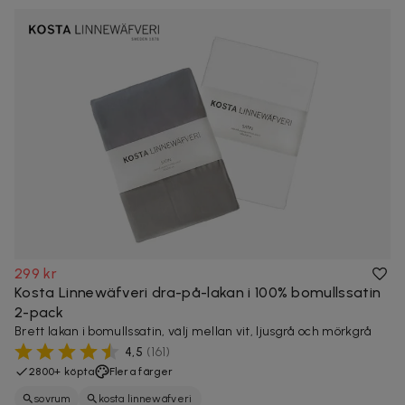
299 kr
Kosta Linnewäfveri dra-på-lakan i 100% bomullssatin
2-pack
Brett lakan i bomullssatin, välj mellan vit, ljusgrå och mörkgrå
4,5
(
161
)
2800+ köpta
Flera färger
sovrum
kosta linnewäfveri