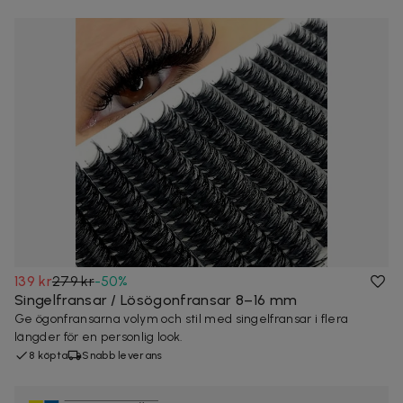
139 kr
279 kr
-
50
%
Singelfransar / Lösögonfransar 8–16 mm
Ge ögonfransarna volym och stil med singelfransar i flera
längder för en personlig look.
8 köpta
Snabb leverans