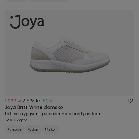
1 299 kr
2 695 kr
-
52
%
Joya Britt White damsko
Lätt och ryggvänlig sneaker med bred passform
10+ köpta
mode
dam
skor