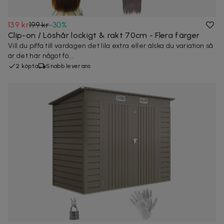
139 kr
199 kr
-
30
%
Clip-on / Löshår lockigt & rakt 70cm - Flera färger
Vill du piffa till vardagen det lila extra eller älska du variation så
är det här något fö...
2 köpta
Snabb leverans