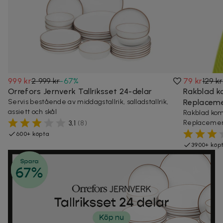
999 kr
2 999 kr
-
67
%
79 kr
129 kr
Orrefors Jernverk Tallriksset 24-delar
Rakblad k
Servis bestående av middagstallrik, salladstallrik,
Replacement
assiett och skål
Rakblad kom
Replacement,
3,1
(
8
)
600+ köpta
3900+ köp