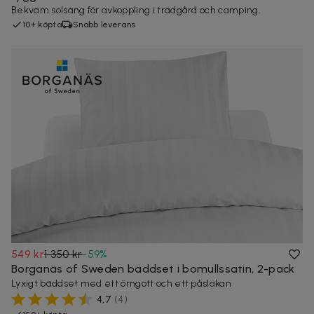
Bekväm solsäng för avkoppling i trädgård och camping.
10+ köpta
Snabb leverans
549 kr
1 350 kr
-
59
%
Borganäs of Sweden bäddset i bomullssatin, 2-pack
Lyxigt bäddset med ett örngott och ett påslakan
4,7
(
4
)