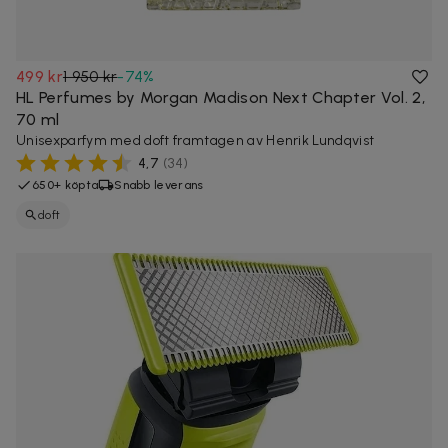
499 kr
1 950 kr
-
74
%
HL Perfumes by Morgan Madison Next Chapter Vol. 2,
70 ml
Unisexparfym med doft framtagen av Henrik Lundqvist
4,7
(
34
)
650+ köpta
Snabb leverans
doft