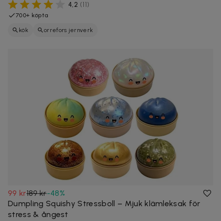
4,2
(
11
)
700+ köpta
kök
orrefors jernverk
99 kr
189 kr
-
48
%
Dumpling Squishy Stressboll – Mjuk klämleksak för
stress & ångest