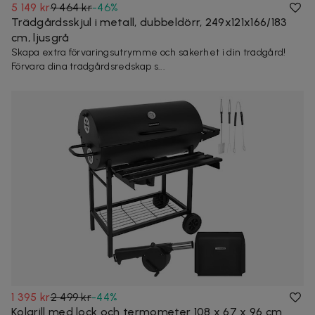
5 149 kr
9 464 kr
-
46
%
Trädgårdsskjul i metall, dubbeldörr, 249x121x166/183
cm, ljusgrå
Skapa extra förvaringsutrymme och säkerhet i din trädgård!
Förvara dina trädgårdsredskap s...
1 395 kr
2 499 kr
-
44
%
Kolgrill med lock och termometer 108 x 67 x 96 cm