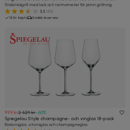
Stabil kolgrill med lock och termometer för jämn grillning.
3,5
(
10
)
150+ köpta
Snabb leverans
999 kr
2 529 kr
-
60
%
Spiegelau Style champagne- och vinglas 18-pack
Rödvinsglas, vitvinsglas och champagneglas