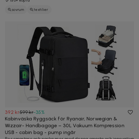
150+ köpta
sovrum
textilier
392 kr
599 kr
-
35
%
Kabinväska Ryggsäck för Ryanair, Norwegian &
Wizzair- Handbagage – 30L Vakuum Kompression
USB - cabin bag - pump ingår
Res smartare och packa mer med denna smarta och innovativa