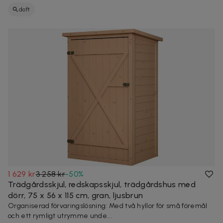
doft
1 629 kr
3 258 kr
-
50
%
Trädgårdsskjul, redskapsskjul, trädgårdshus med
dörr, 75 x 56 x 115 cm, gran, ljusbrun
Organiserad förvaringslösning: Med två hyllor för små föremål
och ett rymligt utrymme unde...