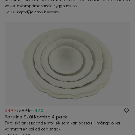
vakuumkomprimerande ryggsäck so...
80+ köpta
Snabb leverans
349 kr
599 kr
-
42
%
Porslins Skål Kombo 4 pack
Fyra skålar i stigande storlek som kan passa till många olika
varmrätter, sallad och snack...