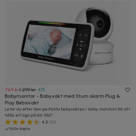
769 kr
1 299 kr
-
41
%
Babymonitor - Babyvakt med 5tum skärm Plug &
Play Bebisvakt
Letar du efter den perfekta babyvakten / baby monitorn för att
hålla ett öga på din lilla?...
4,5
(
10
)
500+ köpta