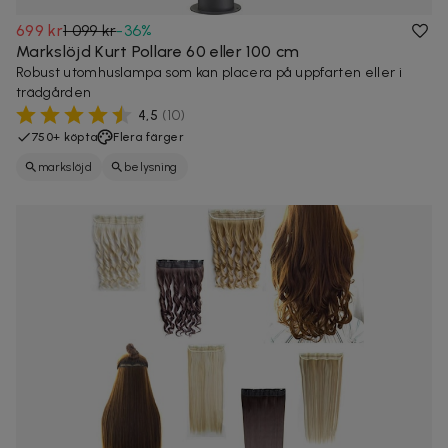
699 kr
1 099 kr
-
36
%
Markslöjd Kurt Pollare 60 eller 100 cm
Robust utomhuslampa som kan placera på uppfarten eller i
trädgården
4,5
(
10
)
750+ köpta
Flera färger
markslöjd
belysning