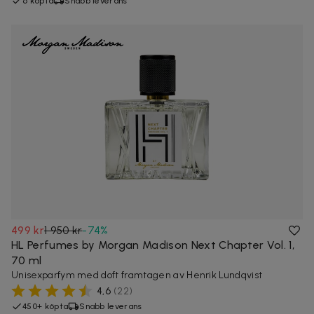
6 köpta
Snabb leverans
499 kr
1 950 kr
-
74
%
HL Perfumes by Morgan Madison Next Chapter Vol. 1,
70 ml
Unisexparfym med doft framtagen av Henrik Lundqvist
4,6
(
22
)
450+ köpta
Snabb leverans