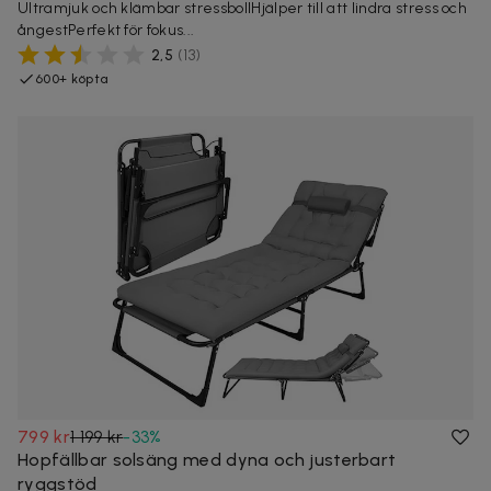
Ultramjuk och klämbar stressbollHjälper till att lindra stress och
ångestPerfekt för fokus...
2,5
(
13
)
600+ köpta
799 kr
1 199 kr
-
33
%
Hopfällbar solsäng med dyna och justerbart
ryggstöd