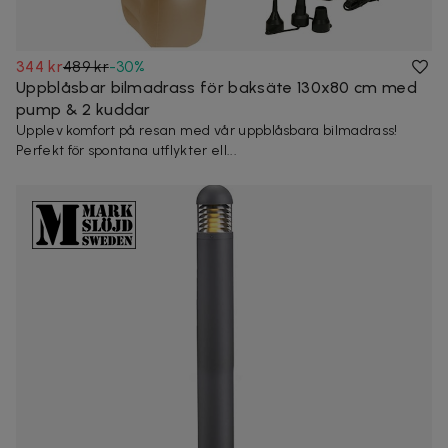
344 kr
489 kr
-
30
%
Uppblåsbar bilmadrass för baksäte 130x80 cm med
pump & 2 kuddar
Upplev komfort på resan med vår uppblåsbara bilmadrass!
Perfekt för spontana utflykter ell...