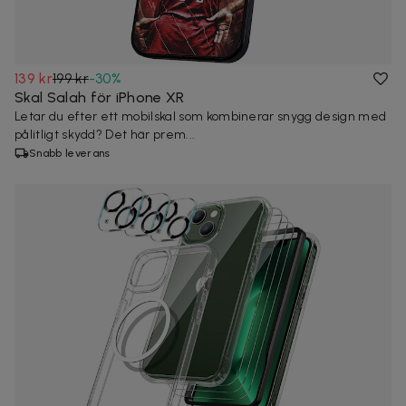
139 kr
199 kr
-
30
%
Skal Salah för iPhone XR
Letar du efter ett mobilskal som kombinerar snygg design med
pålitligt skydd? Det här prem...
Snabb leverans