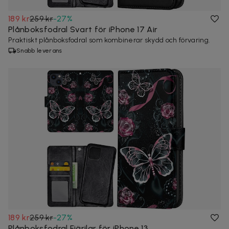
189 kr
259 kr
-
27
%
Plånboksfodral Svart för iPhone 17 Air
Praktiskt plånboksfodral som kombinerar skydd och förvaring.
Snabb leverans
189 kr
259 kr
-
27
%
Plånboksfodral Fjärilar för iPhone 13