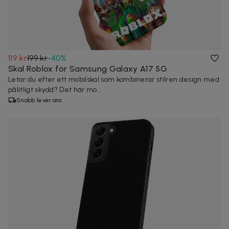
119 kr
199 kr
-
40
%
Skal Roblox för Samsung Galaxy A17 5G
Letar du efter ett mobilskal som kombinerar stilren design med
pålitligt skydd? Det här mo...
Snabb leverans