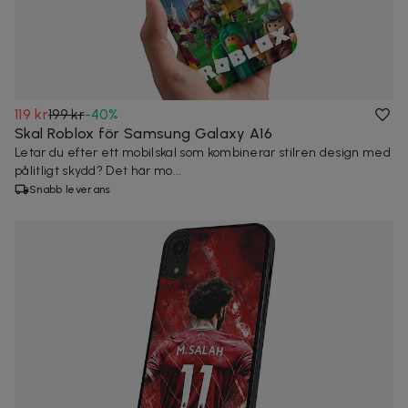
119 kr
199 kr
-
40
%
Skal Roblox för Samsung Galaxy A16
Letar du efter ett mobilskal som kombinerar stilren design med
pålitligt skydd? Det här mo...
Snabb leverans