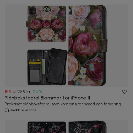
189 kr
259 kr
-
27
%
Plånboksfodral Blommor för iPhone 11
Praktiskt plånboksfodral som kombinerar skydd och förvaring.
Snabb leverans