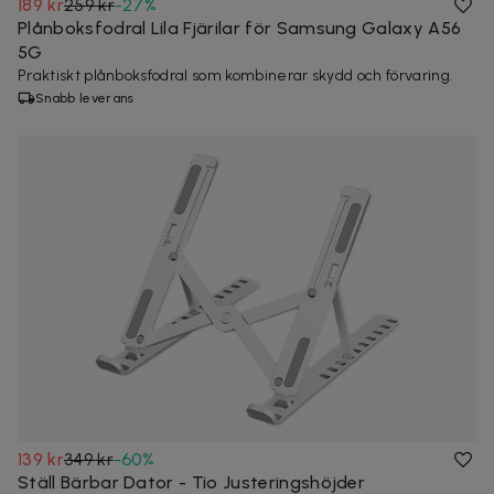
189 kr
259 kr
-
27
%
Plånboksfodral Lila Fjärilar för Samsung Galaxy A56
5G
Praktiskt plånboksfodral som kombinerar skydd och förvaring.
Snabb leverans
139 kr
349 kr
-
60
%
Ställ Bärbar Dator - Tio Justeringshöjder