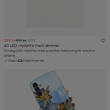
249 kr
499 kr
-
50
%
A3 LED ritplatta med dimmer
Smidig LED-ritplatta med justerbar belysning för kreativt
arbete.
3 köpta
Snabb leverans