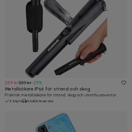
239 kr
339 kr
-
29
%
Metallsökare IP66 för strand och skog
Praktisk metallsökare för strand, skog och utomhusäventyr.
2 köpta
Snabb leverans