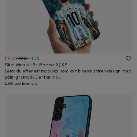
119 kr
199 kr
-
40
%
Skal Messi för iPhone X/XS
Letar du efter ett mobilskal som kombinerar stilren design med
pålitligt skydd? Det här mo...
Snabb leverans