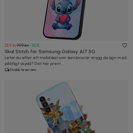
139 kr
199 kr
-
30
%
Skal Stitch för Samsung Galaxy A17 5G
Letar du efter ett mobilskal som kombinerar snygg design med
pålitligt skydd? Det här prem...
Snabb leverans