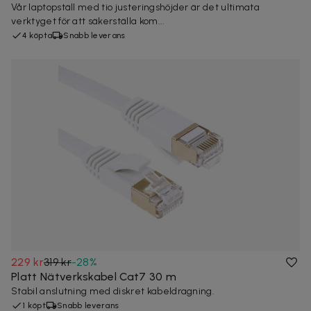
Vår laptopställ med tio justeringshöjder är det ultimata
verktyget för att säkerställa kom...
4 köpta
Snabb leverans
229 kr
319 kr
-
28
%
Platt Nätverkskabel Cat7 30 m
Stabil anslutning med diskret kabeldragning.
1 köpt
Snabb leverans