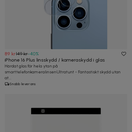
89 kr
149 kr
-
40
%
iPhone 16 Plus linsskydd / kameraskydd i glas
Härdat glas för hela ytan på
smarttelefonkameralinsenUltratunt - Fantastiskt skydd utan
at...
Snabb leverans