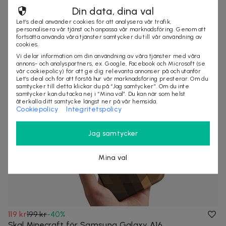
129 kr
179 kr
-
28
%
Din data, dina val
Uppladdningsbara AA-batterier 4700 mAh 4-pack
Let’s deal använder cookies för att analysera vår trafik,
Uppladdningsbara AA-batterier med hög kapacitet för
personalisera vår tjänst och anpassa vår marknadsföring. Genom att
fortsätta använda våra tjänster samtycker du till vår användning av
vardaglig elektronik.
cookies.
Snabb leverans
Vi delar information om din användning av våra tjänster med våra
annons- och analyspartners, ex. Google, Facebook och Microsoft (se
vår cookiepolicy) för att ge dig relevanta annonser på och utanför
Let’s deal och för att förstå hur vår marknadsföring presterar. Om du
samtycker till detta klickar du på “Jag samtycker”. Om du inte
samtycker kan du tacka nej i “Mina val”. Du kan när som helst
återkalla ditt samtycke längst ner på vår hemsida.
Cookiepolicy
Integritetspolicy
Jag samtycker
Mina val
119 kr
199 kr
-
40
%
Skal Minecraft för Samsung Galaxy A16