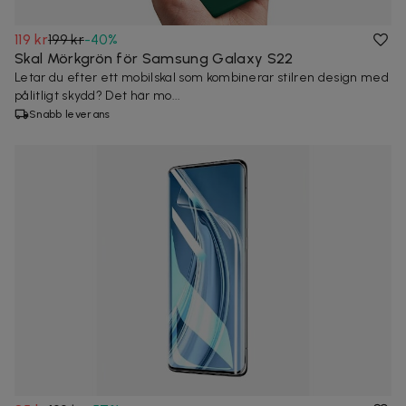
119 kr
199 kr
-
40
%
Skal Mörkgrön för Samsung Galaxy S22
Letar du efter ett mobilskal som kombinerar stilren design med
pålitligt skydd? Det här mo...
Snabb leverans