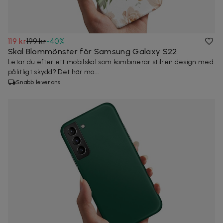
119 kr
199 kr
-
40
%
Skal Blommönster för Samsung Galaxy S22
Letar du efter ett mobilskal som kombinerar stilren design med
pålitligt skydd? Det här mo...
Snabb leverans