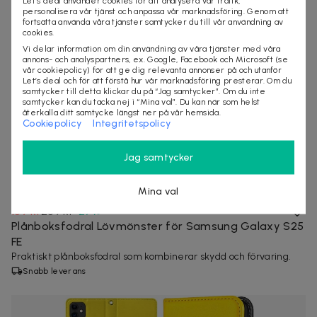
Let’s deal använder cookies för att analysera vår trafik,
personalisera vår tjänst och anpassa vår marknadsföring. Genom att
fortsätta använda våra tjänster samtycker du till vår användning av
cookies.
Vi delar information om din användning av våra tjänster med våra
annons- och analyspartners, ex. Google, Facebook och Microsoft (se
vår cookiepolicy) för att ge dig relevanta annonser på och utanför
Let’s deal och för att förstå hur vår marknadsföring presterar. Om du
samtycker till detta klickar du på “Jag samtycker”. Om du inte
samtycker kan du tacka nej i “Mina val”. Du kan när som helst
återkalla ditt samtycke längst ner på vår hemsida.
Cookiepolicy
Integritetspolicy
Jag samtycker
Mina val
189 kr
259 kr
-
27
%
Plånboksfodral Lövmönster för Samsung Galaxy S25
FE
Praktiskt plånboksfodral som kombinerar skydd och förvaring.
Snabb leverans