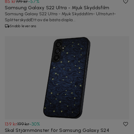
85 kr
199 kr
-
57
%
Samsung Galaxy S22 Ultra - Mjuk Skyddsfilm
Samsung Galaxy S22 Ultra - Mjuk Skyddsfilm- Ultratunt-
SplitterskyddEtt av de bästa displa...
Snabb leverans
139 kr
199 kr
-
30
%
Skal Stjärnmönster för Samsung Galaxy S24