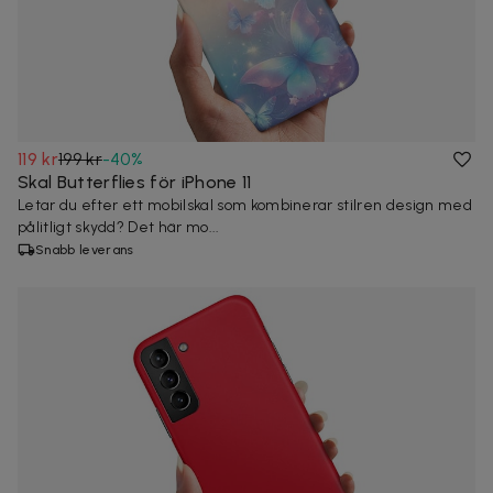
119 kr
199 kr
-
40
%
Skal Butterflies för iPhone 11
Letar du efter ett mobilskal som kombinerar stilren design med
pålitligt skydd? Det här mo...
Snabb leverans