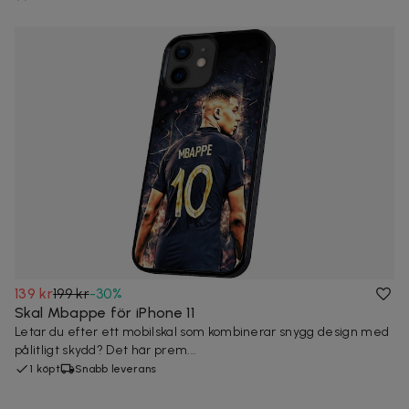
139 kr
199 kr
-
30
%
Skal Mbappe för iPhone 11
Letar du efter ett mobilskal som kombinerar snygg design med
pålitligt skydd? Det här prem...
1 köpt
Snabb leverans