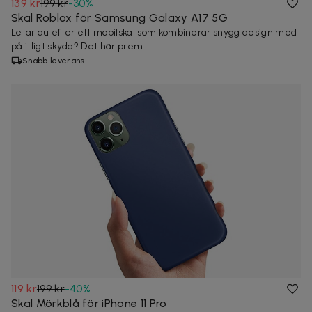
139 kr
199 kr
-
30
%
Skal Roblox för Samsung Galaxy A17 5G
Letar du efter ett mobilskal som kombinerar snygg design med
pålitligt skydd? Det här prem...
Snabb leverans
119 kr
199 kr
-
40
%
Skal Mörkblå för iPhone 11 Pro