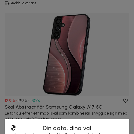
Snabb leverans
139 kr
199 kr
-
30
%
Skal Abstract för Samsung Galaxy A17 5G
Letar du efter ett mobilskal som kombinerar snygg design med
pålitligt skydd? Det här prem...
Snabb leverans
Din data, dina val