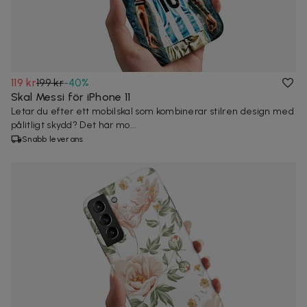
119 kr
199 kr
-
40
%
Skal Messi för iPhone 11
Letar du efter ett mobilskal som kombinerar stilren design med
pålitligt skydd? Det här mo...
Snabb leverans