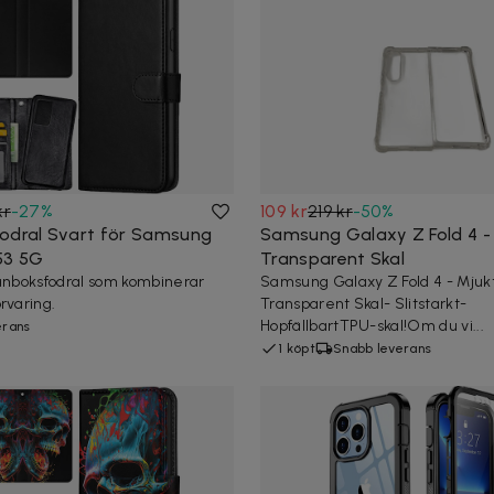
kr
-
27
%
109 kr
219 kr
-
50
%
odral Svart för Samsung
Samsung Galaxy Z Fold 4 -
53 5G
Transparent Skal
lånboksfodral som kombinerar
Samsung Galaxy Z Fold 4 - Mjuk
rvaring.
Transparent Skal- Slitstarkt-
HopfällbartTPU-skal!Om du vi...
erans
1 köpt
Snabb leverans