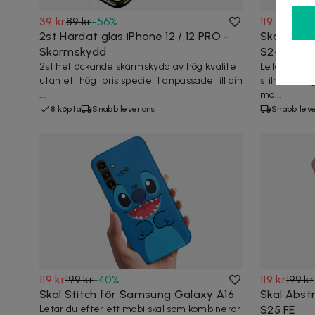
39 kr
89 kr
-
56
%
119 kr
199 kr
2st Härdat glas iPhone 12 / 12 PRO -
Skal Feat
Skärmskydd
S24
2st heltäckande skärmskydd av hög kvalité
Letar du ef
utan ett högt pris speciellt anpassade till din
stilren desi
...
mo...
8 köpta
Snabb leverans
Snabb lev
119 kr
199 kr
-
40
%
119 kr
199 kr
Skal Stitch för Samsung Galaxy A16
Skal Abst
Letar du efter ett mobilskal som kombinerar
S25 FE