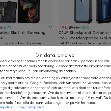
kr
-
27
%
149 kr
299 kr
-
50
%
odral Skull för Samsung
C4U® Shockproof Defence -
24
Pro - Stötdämpande skal 3i
lånboksfodral som kombinerar
C4U® Shockproof Defence Stö
rvaring.
skal 3i1 med skärmskydd fram o
passande iPhone...
nabb leverans
Din data, dina val
30+ köpta
 deal använder cookies för att analysera vår trafik, personalisera vår
st och anpassa vår marknadsföring. Genom att fortsätta använda vår
ster samtycker du till vår användning av cookies.
elar information om din användning av våra tjänster med våra annons
analyspartners, ex. Google, Facebook och Microsoft (se vår cookiepoli
tt ge dig relevanta annonser på och utanför Let’s deal och för att förs
vår marknadsföring presterar. Om du samtycker till detta klickar du p
 samtycker”. Om du inte samtycker kan du tacka nej i “Mina val”. Du 
som helst återkalla ditt samtycke längst ner på vår hemsida.
iepolicy
Integritetspolicy