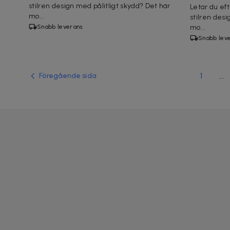
stilren design med pålitligt skydd? Det här
Letar du ef
mo...
stilren desi
Snabb leverans
mo...
Snabb lev
1
...
Föregående sida