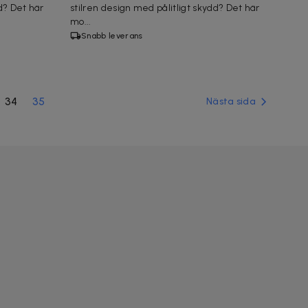
d? Det här
stilren design med pålitligt skydd? Det här
mo...
Snabb leverans
34
35
Nästa sida