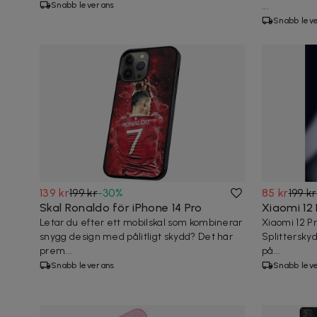
Snabb leverans
...
Snabb lev
139 kr
199 kr
-
30
%
85 kr
199 kr
Skal Ronaldo för iPhone 14 Pro
Xiaomi 12
Letar du efter ett mobilskal som kombinerar
Xiaomi 12 P
snygg design med pålitligt skydd? Det här
Splittersky
prem...
på...
Snabb leverans
Snabb lev