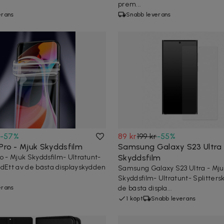
prem...
erans
Snabb leverans
-
57
%
89 kr
199 kr
-
55
%
 Pro - Mjuk Skyddsfilm
Samsung Galaxy S23 Ultra 
ro - Mjuk Skyddsfilm- Ultratunt-
Skyddsfilm
ddEtt av de bästa displayskydden
Samsung Galaxy S23 Ultra - Mju
Skyddsfilm- Ultratunt- Splitters
erans
de bästa displa...
1 köpt
Snabb leverans