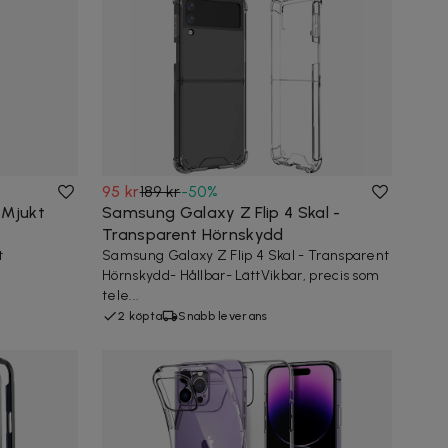
95 kr
189 kr
-
50
%
 Mjukt
Samsung Galaxy Z Flip 4 Skal -
Transparent Hörnskydd
t
Samsung Galaxy Z Flip 4 Skal - Transparent
Hörnskydd- Hållbar- LättVikbar, precis som
tele...
2 köpta
Snabb leverans