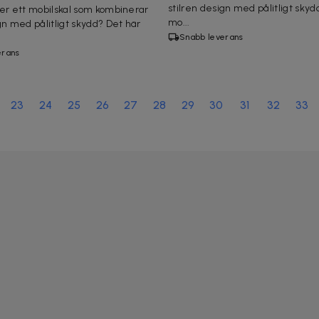
stilren design med pålitligt skyd
ter ett mobilskal som kombinerar
mo...
gn med pålitligt skydd? Det här
Snabb leverans
erans
23
24
25
26
27
28
29
30
31
32
33