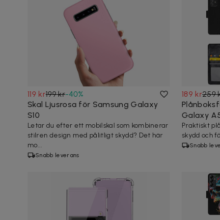
119 kr
199 kr
-
40
%
189 kr
259 
Skal Ljusrosa för Samsung Galaxy
Plånboksf
S10
Galaxy A
Letar du efter ett mobilskal som kombinerar
Praktiskt p
stilren design med pålitligt skydd? Det här
skydd och fö
mo...
Snabb lev
Snabb leverans