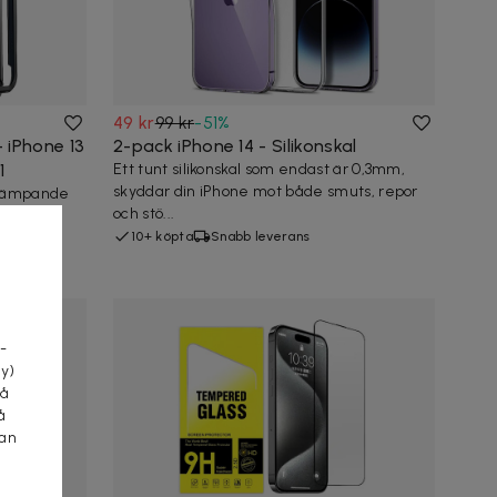
49 kr
99 kr
-
51
%
 iPhone 13
2-pack iPhone 14 - Silikonskal
1
Ett tunt silikonskal som endast är 0,3mm,
skyddar din iPhone mot både smuts, repor
tdämpande
och stö...
ch bak
10+ köpta
Snabb leverans
a
-
cy)
tå
å
kan