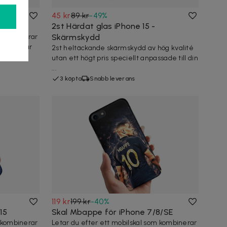
45 kr
89 kr
-
49
%
2st Härdat glas iPhone 15 -
m kombinerar
Skärmskydd
d? Det här
2st heltäckande skärmskydd av hög kvalité
utan ett högt pris speciellt anpassade till din
...
3 köpta
Snabb leverans
119 kr
199 kr
-
40
%
15
Skal Mbappe för iPhone 7/8/SE
m kombinerar
Letar du efter ett mobilskal som kombinerar