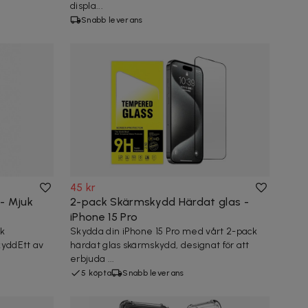
displa...
Snabb leverans
45 kr
- Mjuk
2-pack Skärmskydd Härdat glas -
iPhone 15 Pro
k
Skydda din iPhone 15 Pro med vårt 2-pack
kyddEtt av
härdat glas skärmskydd, designat för att
erbjuda ...
5 köpta
Snabb leverans