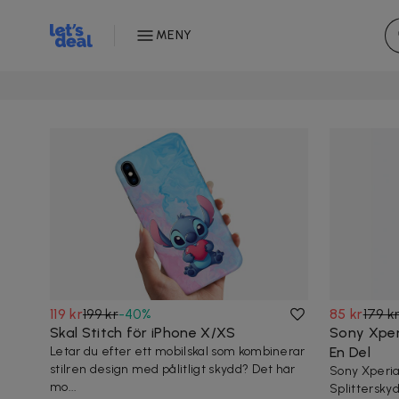
MENY
119 kr
199 kr
-
40
%
85 kr
179 k
Skal Stitch för iPhone X/XS
Sony Xper
Letar du efter ett mobilskal som kombinerar
En Del
stilren design med pålitligt skydd? Det här
Sony Xperia
mo...
Splitterskyd