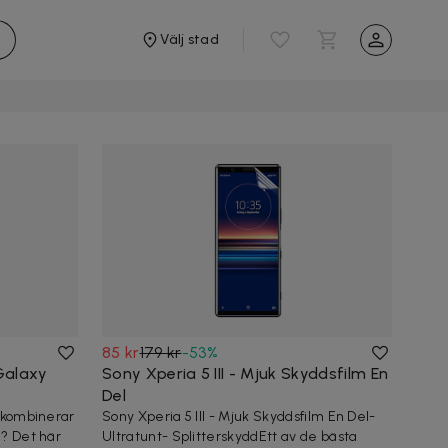
Välj stad
85 kr
179 kr
-
53
%
Galaxy
Sony Xperia 5 III - Mjuk Skyddsfilm En
Del
m kombinerar
Sony Xperia 5 III - Mjuk Skyddsfilm En Del-
d? Det här
Ultratunt- SplitterskyddEtt av de bästa