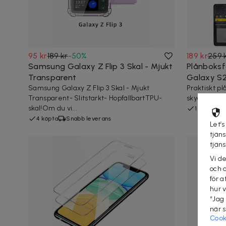
95 kr
189 kr
-
50
%
189 kr
259 
Samsung Galaxy Z Flip 3 Skal - Mjukt
Plånboksf
Transparent
Galaxy S
Samsung Galaxy Z Flip 3 Skal - Mjukt
Praktiskt p
Transparent- Slitstarkt- HopfällbartTPU-
skydd och fö
skal!Om du vi...
1 köpt
S
4 köpta
Snabb leverans
Let’s
tjän
tjän
Vi d
och 
för a
hur 
“Jag
när 
Cook