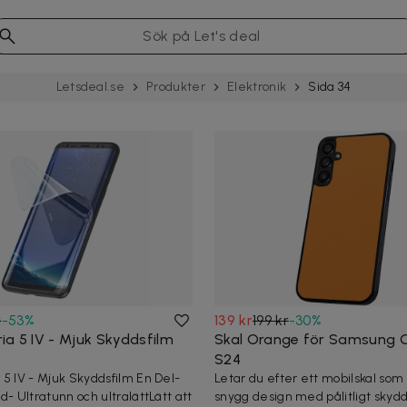
Letsdeal.se
Produkter
Elektronik
Sida 34
r
-
53
%
139 kr
199 kr
-
30
%
ia 5 IV - Mjuk Skyddsfilm
Skal Orange för Samsung 
S24
 5 IV - Mjuk Skyddsfilm En Del-
Letar du efter ett mobilskal so
d- Ultratunn och ultralättLätt att
snygg design med pålitligt skyd