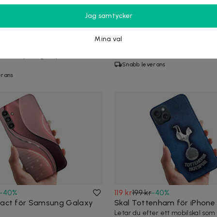
-
40
%
119 kr
199 kr
-
40
%
Jag samtycker
hers för Samsung Galaxy
Skal Adidas för iPhone 16e
Letar du efter ett mobilskal so
Mina val
stilren design med pålitligt skyd
ter ett mobilskal som kombinerar
mo...
gn med pålitligt skydd? Det här
Snabb leverans
erans
-
40
%
119 kr
199 kr
-
40
%
ract för Samsung Galaxy
Skal Tottenham för iPhone 
Letar du efter ett mobilskal so