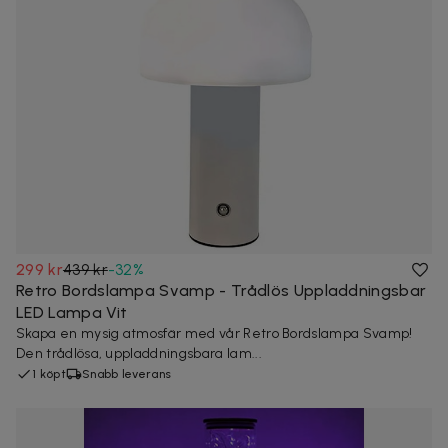
299 kr
439 kr
-
32
%
Retro Bordslampa Svamp - Trådlös Uppladdningsbar
LED Lampa Vit
Skapa en mysig atmosfär med vår Retro Bordslampa Svamp!
Den trådlösa, uppladdningsbara lam...
1 köpt
Snabb leverans