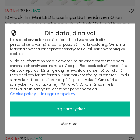
169 kr
199 kr
-
15
%
10-Pack 1m Mini LED Ljusslinga Batteridriven Grön
Skapa en mysig atmosfär med vår 10-Pack Mini LED Ljusslinga i
grön! Batteridriven och enke...
Din data, dina val
1 köpt
Snabb leverans
Let’s deal använder cookies för att analysera vår trafik,
personalisera vår tjänst och anpassa vår marknadsföring. Genom att
fortsätta använda våra tjänster samtycker du till vår användning av
cookies.
Vi delar information om din användning av våra tjänster med våra
annons- och analyspartners, ex. Google, Facebook och Microsoft (se
vår cookiepolicy) för att ge dig relevanta annonser på och utanför
Let’s deal och för att förstå hur vår marknadsföring presterar. Om du
samtycker till detta klickar du på “Jag samtycker”. Om du inte
samtycker kan du tacka nej i “Mina val”. Du kan när som helst
återkalla ditt samtycke längst ner på vår hemsida.
Cookiepolicy
Integritetspolicy
Jag samtycker
Mina val
269 kr
319 kr
-
16
%