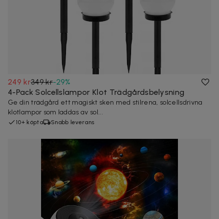
249 kr
349 kr
-
29
%
4-Pack Solcellslampor Klot Trädgårdsbelysning
Ge din trädgård ett magiskt sken med stilrena, solcellsdrivna
klotlampor som laddas av sol...
10+ köpta
Snabb leverans