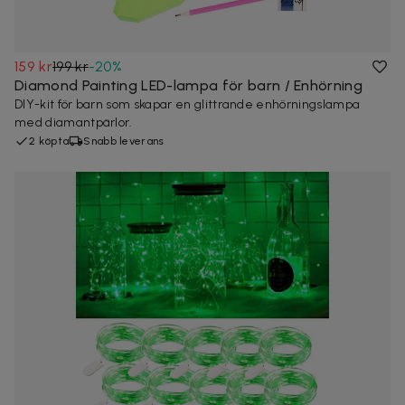
159 kr
199 kr
-
20
%
Diamond Painting LED-lampa för barn / Enhörning
DIY-kit för barn som skapar en glittrande enhörningslampa
med diamantpärlor.
2 köpta
Snabb leverans