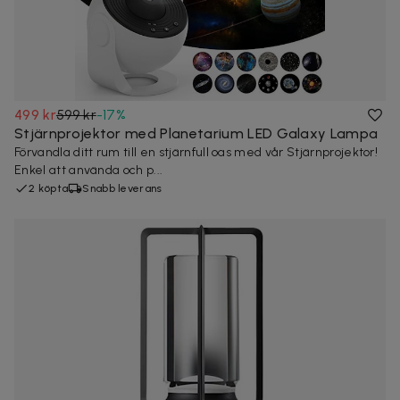
499 kr
599 kr
-
17
%
Stjärnprojektor med Planetarium LED Galaxy Lampa
Förvandla ditt rum till en stjärnfull oas med vår Stjärnprojektor!
Enkel att använda och p...
2 köpta
Snabb leverans