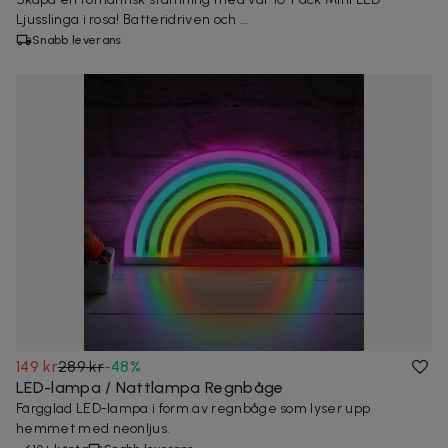
Ljusslinga i rosa! Batteridriven och ...
Snabb leverans
149 kr
289 kr
-
48
%
LED-lampa / Nattlampa Regnbåge
Färgglad LED-lampa i form av regnbåge som lyser upp
hemmet med neonljus.