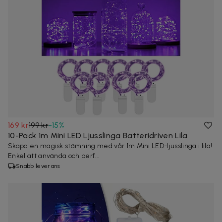
169 kr
199 kr
-
15
%
10-Pack 1m Mini LED Ljusslinga Batteridriven Lila
Skapa en magisk stämning med vår 1m Mini LED-ljusslinga i lila!
Enkel att använda och perf...
Snabb leverans