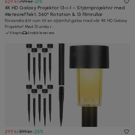
629 kr
799 kr
-
21
%
4K HD Galaxy Projektor 13-i-1 – Stjärnprojektor med
Meteoreffekt, 360° Rotation & 13 Filmrullar
Förvandla ditt rum till en stjärnfull galax med vår 4K HD Galaxy
Projektor! Med 13 unika r...
3 köpta
Snabb leverans
299 kr
399 kr
-
25
%