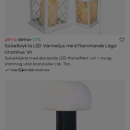
289 kr
349 kr
-
17
%
Solcellslykta LED Värmeljus med Flammande Låga
Utomhus Vit
Solcellslykta med dansande LED-flameffekt i vit – mysig
stämning utan brand eller rök. Tän...
1 köpt
Snabb leverans