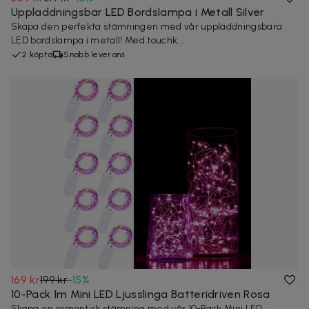
Uppladdningsbar LED Bordslampa i Metall Silver
Skapa den perfekta stämningen med vår uppladdningsbara
LED bordslampa i metall! Med touchk...
2 köpta
Snabb leverans
169 kr
199 kr
-
15
%
10-Pack 1m Mini LED Ljusslinga Batteridriven Rosa
Skapa en romantisk stämning med vår 10-Pack Mini LED