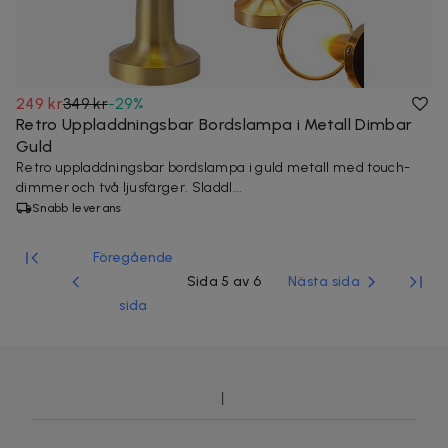
249 kr
349 kr
-
29
%
Retro Uppladdningsbar Bordslampa i Metall Dimbar
Guld
Retro uppladdningsbar bordslampa i guld metall med touch-
dimmer och två ljusfärger. Sladdl...
Snabb leverans
Föregående
Sida 5 av 6
Nästa sida
sida