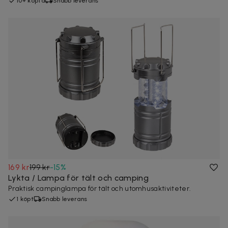
10+ köpta
Snabb leverans
169 kr
199 kr
-
15
%
Lykta / Lampa för tält och camping
Praktisk campinglampa för tält och utomhusaktiviteter.
1 köpt
Snabb leverans