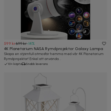
599 kr
699 kr
-
14
%
4K Planetarium NASA Rymdprojektor Galaxy Lampa
Skapa en stjärnfull atmosfär hemma med vår 4K Planetarium
Rymdprojektor! Enkel att använda...
10+ köpta
Snabb leverans