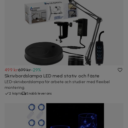
499 kr
699 kr
-
29
%
Skrivbordslampa LED med stativ och fäste
LED-skrivbordslampa för arbete och studier med flexibel
montering.
2 köpta
Snabb leverans