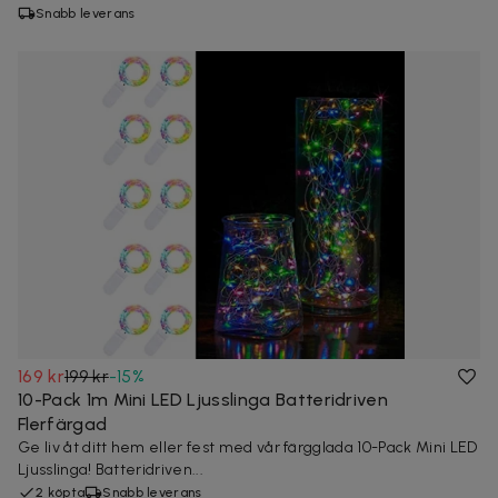
Snabb leverans
169 kr
199 kr
-
15
%
10-Pack 1m Mini LED Ljusslinga Batteridriven
Flerfärgad
Ge liv åt ditt hem eller fest med vår färgglada 10-Pack Mini LED
Ljusslinga! Batteridriven...
2 köpta
Snabb leverans