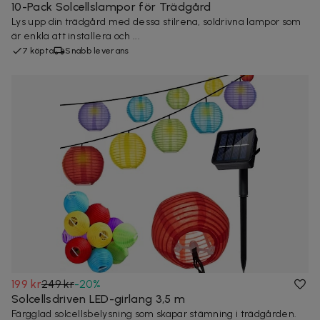
10-Pack Solcellslampor för Trädgård
Lys upp din trädgård med dessa stilrena, soldrivna lampor som
är enkla att installera och ...
7 köpta
Snabb leverans
199 kr
249 kr
-
20
%
Solcellsdriven LED-girlang 3,5 m
Färgglad solcellsbelysning som skapar stämning i trädgården.