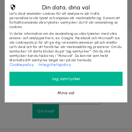
Din data, dina val
Let’s deal använder cookies för att analysera vår trafik,
personalisera vår tjänst och anpassa vår marknadsföring. Genom att
fortsätta använda våra tjänster samtycker du till vår användning av
cookies.
Vi delar information om din användning av våra tjänster med våra
annons- och analyspartners, ex. Google, Facebook och Microsoft (se
vår cookiepolicy) för att ge dig relevanta annonser på och utanför
Nyhetsbrevet fyllt med fördelar
Let’s deal och för att förstå hur vår marknadsföring presterar. Om du
samtycker till detta klickar du på “Jag samtycker”. Om du inte
samtycker kan du tacka nej i “Mina val”. Du kan när som helst
återkalla ditt samtycke längst ner på vår hemsida.
Få exklusiva rabatter, förtur till stora kampanjer
Cookiepolicy
Integritetspolicy
och upp till 10% rabatt på ditt nästa köp
Jag samtycker
Mina val
Gå med!