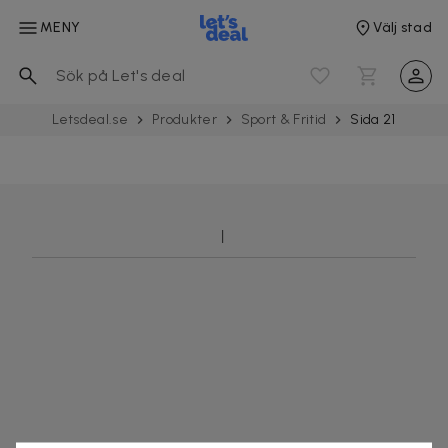
MENY
Välj stad
Letsdeal.se
Produkter
Sport & Fritid
Sida 21