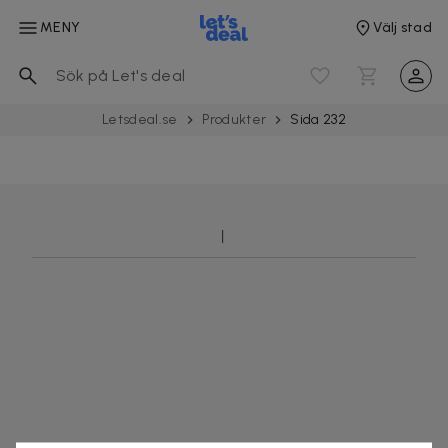
MENY
Välj stad
Letsdeal.se
Produkter
Sida 232