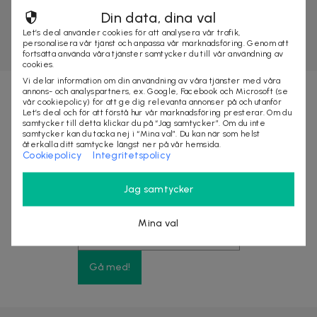
Din data, dina val
Let’s deal använder cookies för att analysera vår trafik,
personalisera vår tjänst och anpassa vår marknadsföring. Genom att
fortsätta använda våra tjänster samtycker du till vår användning av
cookies.
Vi delar information om din användning av våra tjänster med våra
annons- och analyspartners, ex. Google, Facebook och Microsoft (se
vår cookiepolicy) för att ge dig relevanta annonser på och utanför
Nyhetsbrevet fyllt med fördelar
Let’s deal och för att förstå hur vår marknadsföring presterar. Om du
samtycker till detta klickar du på “Jag samtycker”. Om du inte
samtycker kan du tacka nej i “Mina val”. Du kan när som helst
återkalla ditt samtycke längst ner på vår hemsida.
Få exklusiva rabatter, förtur till stora kampanjer
Cookiepolicy
Integritetspolicy
och upp till 10% rabatt på ditt nästa köp
Jag samtycker
Mina val
Gå med!