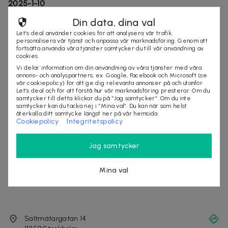
2025-1-10
★★★★★
Din data, dina val
"Mycket duktig"
Let’s deal använder cookies för att analysera vår trafik,
personalisera vår tjänst och anpassa vår marknadsföring. Genom att
fortsätta använda våra tjänster samtycker du till vår användning av
stockholm
behandling
hälsa
massage
cookies.
Vi delar information om din användning av våra tjänster med våra
annons- och analyspartners, ex. Google, Facebook och Microsoft (se
vår cookiepolicy) för att ge dig relevanta annonser på och utanför
Säljes av
Let’s deal och för att förstå hur vår marknadsföring presterar. Om du
samtycker till detta klickar du på “Jag samtycker”. Om du inte
Kiropraktor Stockholm Ryggklinik
samtycker kan du tacka nej i “Mina val”. Du kan när som helst
återkalla ditt samtycke längst ner på vår hemsida.
Organisationsnummer
:
556387-7488
Cookiepolicy
Integritetspolicy
Jag samtycker
Mina val
Saltmätargatan 14