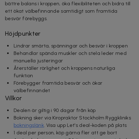
bättre balans i kroppen, öka flexibiliteten och bidra till
ett ökat välbefinnande samtidigt som framtida
besvär förebyggs.
Höjdpunkter
Lindrar smärta, spänningar och besvär i kroppen
Behandlar spända muskler och stela leder med
manuella justeringar
Återställer rörlighet och kroppens naturliga
funktion
Förebygger framtida besvär och ökar
välbefinnandet
Villkor
Dealen är giltig i 90 dagar från köp
Bokning sker via Kiropraktor Stockholm Ryggkliniks
bokningslänk
. Visa upp Let's deal-koden på plats
1 deal per person, köp gärna fler att ge bort