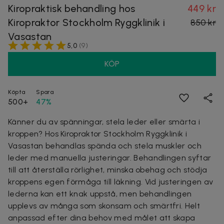
Kiropraktisk behandling hos
449 kr
Kiropraktor Stockholm Ryggklinik i
850 kr
Vasastan
5,0
(
9
)
KÖP
Köpta
Spara
500+
47%
Känner du av spänningar, stela leder eller smärta i
kroppen? Hos Kiropraktor Stockholm Ryggklinik i
Vasastan behandlas spända och stela muskler och
leder med manuella justeringar. Behandlingen syftar
till att återställa rörlighet, minska obehag och stödja
kroppens egen förmåga till läkning. Vid justeringen av
lederna kan ett knak uppstå, men behandlingen
upplevs av många som skonsam och smärtfri. Helt
anpassad efter dina behov med målet att skapa