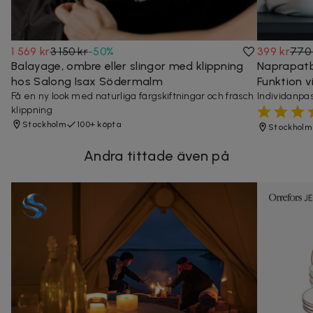
1 569 kr
3 150 kr
-
50
%
399 kr
770 
Balayage, ombre eller slingor med klippning
Naprapatb
hos Salong Isax Södermalm
Funktion 
Få en ny look med naturliga färgskiftningar och fräsch
Individanpa
klippning
Stockholm
100+ köpta
Stockholm
Andra tittade även på