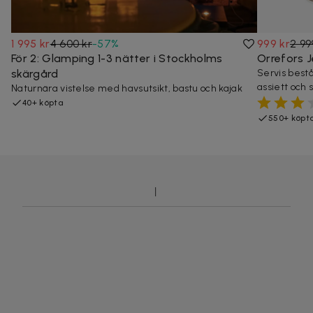
1 995 kr
4 600 kr
-
57
%
999 kr
2 99
För 2: Glamping 1-3 nätter i Stockholms
Orrefors J
skärgård
Servis bestå
assiett och s
Naturnära vistelse med havsutsikt, bastu och kajak
40+ köpta
550+ köpt