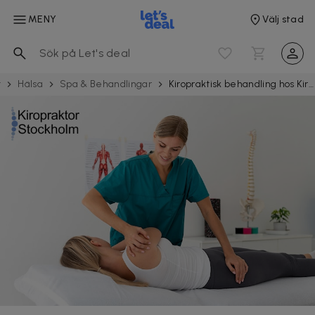
MENY
Välj stad
t
Hälsa
Spa & Behand­ling­ar
Kiropraktisk behandling hos Kiropraktor Stockholm Ryggklinik i Vasastan