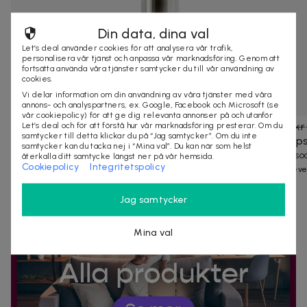
Din data, dina val
Let’s deal använder cookies för att analysera vår trafik,
personalisera vår tjänst och anpassa vår marknadsföring. Genom att
fortsätta använda våra tjänster samtycker du till vår användning av
cookies.
Vi delar information om din användning av våra tjänster med våra
annons- och analyspartners, ex. Google, Facebook och Microsoft (se
vår cookiepolicy) för att ge dig relevanta annonser på och utanför
649 kr
119 kr
199 kr
Let’s deal och för att förstå hur vår marknadsföring presterar. Om du
samtycker till detta klickar du på “Jag samtycker”. Om du inte
ErthSkin London - Ansiktskräm och serum
Sockelclip
samtycker kan du tacka nej i “Mina val”. Du kan när som helst
med vitamin C och kollagen
Praktiska so
återkalla ditt samtycke längst ner på vår hemsida.
Cookiepolicy
Integritetspolicy
Glow rutin för daglig lyster
Snabb leve
Jag samtycker
Mina val