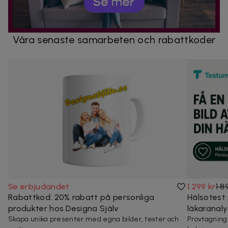
Våra senaste samarbeten och rabattkoder
Se erbjudandet
1 299 kr
1 8
Rabattkod: 20% rabatt på personliga
Hälsotest 
produkter hos Designa Själv
läkaranal
Skapa unika presenter med egna bilder, texter och
Provtagning p