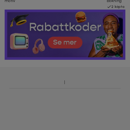
motiv
bokning
2 köpta