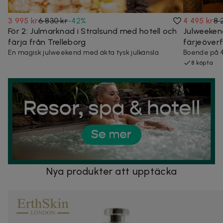
3 995 kr
6 830 kr
-
42
%
4 495 kr
8 
För 2: Julmarknad i Stralsund med hotell och
Julweekend
färja från Trelleborg
färjeöverfa
En magisk julweekend med äkta tysk julkänsla
Boende på 4
8 köpta
Nya produkter att upptäcka