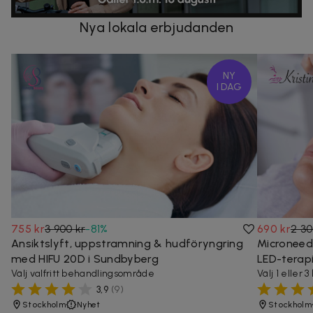
Nya lokala erbjudanden
NY
I DAG
755 kr
3 900 kr
-
81
%
690 kr
2 30
Ansiktslyft, uppstramning & hudföryngring
Microneed
med HIFU 20D i Sundbyberg
LED-terap
Välj valfritt behandlingsområde
Välj 1 eller 
3,9
(
9
)
Stockholm
Nyhet
Stockholm