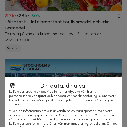
219 kr
438 kr
-
50
%
Hälsotest – Intoleranstest för livsmedel och icke-
livsmedel
Ta reda på vad din kropp mår bäst av – 3 olika tester
1200+ köpta
hälsa
Din data, dina val
Let’s deal använder cookies för att analysera vår trafik,
personalisera vår tjänst och anpassa vår marknadsföring. Genom att
fortsätta använda våra tjänster samtycker du till vår användning av
cookies.
Vi delar information om din användning av våra tjänster med våra
annons- och analyspartners, ex. Google, Facebook och Microsoft (se
vår cookiepolicy) för att ge dig relevanta annonser på och utanför
Let’s deal och för att förstå hur vår marknadsföring presterar. Om du