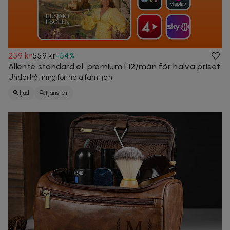
259 kr
559 kr
-
54
%
Allente standard el. premium i 12/mån för halva priset
Underhållning för hela familjen
ljud
tjänster