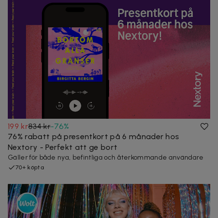
199 kr
834 kr
-
76
%
76% rabatt på presentkort på 6 månader hos
Nextory - Perfekt att ge bort
Gäller för både nya, befintliga och återkommande användare
70+ köpta