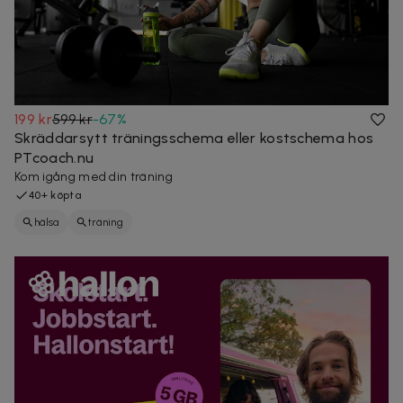
199 kr
599 kr
-
67
%
Skräddarsytt träningsschema eller kostschema hos
PTcoach.nu
Kom igång med din träning
40+ köpta
hälsa
träning