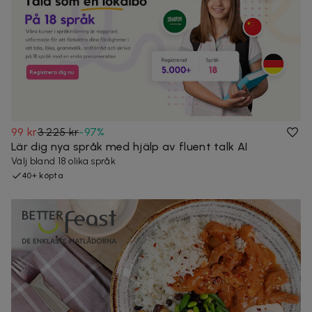
99 kr
3 225 kr
-
97
%
Lär dig nya språk med hjälp av fluent talk AI
Välj bland 18 olika språk
40+ köpta