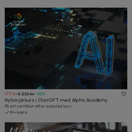
179 kr
4 233 kr
-
96
%
Nybörjarkurs i ChatGPT med Alpha Academy
Få ett certifikat efter avslutad kurs
90+ köpta