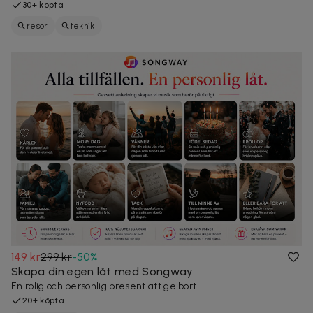
30+ köpta
resor
teknik
149 kr
299 kr
-
50
%
Skapa din egen låt med Songway
En rolig och personlig present att ge bort
20+ köpta