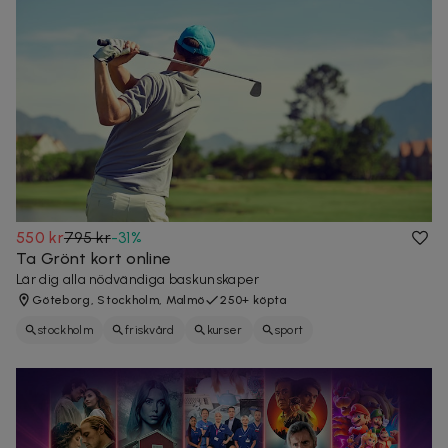
550 kr
795 kr
-
31
%
Ta Grönt kort online
Lär dig alla nödvändiga baskunskaper
Göteborg, Stockholm, Malmö
250+ köpta
stockholm
friskvård
kurser
sport