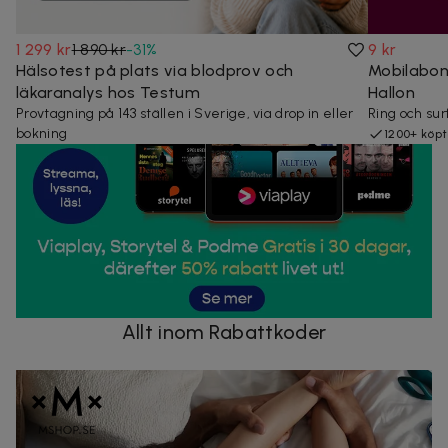
1 299 kr
1 890 kr
-
31
%
9 kr
Hälsotest på plats via blodprov och
Mobilabon
läkaranalys hos Testum
Hallon
Provtagning på 143 ställen i Sverige, via drop in eller
Ring och surf
bokning
1200+ köp
Allt inom Rabattkoder