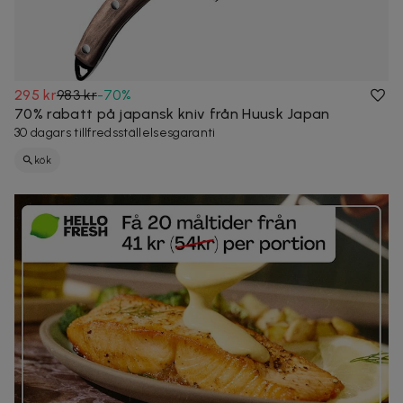
295 kr
983 kr
-
70
%
70% rabatt på japansk kniv från Huusk Japan
30 dagars tillfredsställelsesgaranti
kök