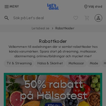
MENY
Välj stad
Letsdeal.se
Rabattkoder
Rabattkoder
Välkommen till avdelningen där vi samlat rabattkoder hos
kända varumärken. Spara stort på streaming, matkassar,
abonnemang, onlineutbildningar och mycket mer!
TV & Streaming
Hälsa & Skönhet
Matkassar
Mode
H