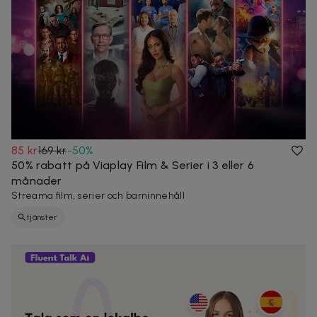
85 kr
169 kr
-
50
%
50% rabatt på Viaplay Film & Serier i 3 eller 6
månader
Streama film, serier och barninnehåll
tjänster