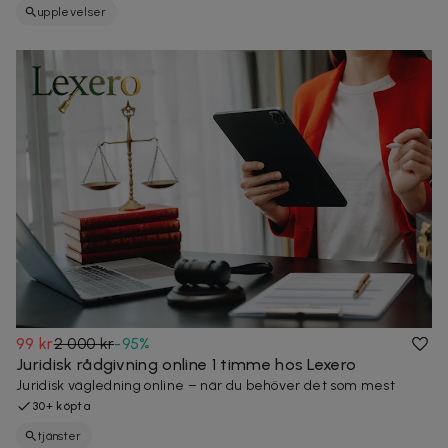
upplevelser
99 kr
2 000 kr
-
95
%
Juridisk rådgivning online 1 timme hos Lexero
Juridisk vägledning online – när du behöver det som mest
30+ köpta
tjänster