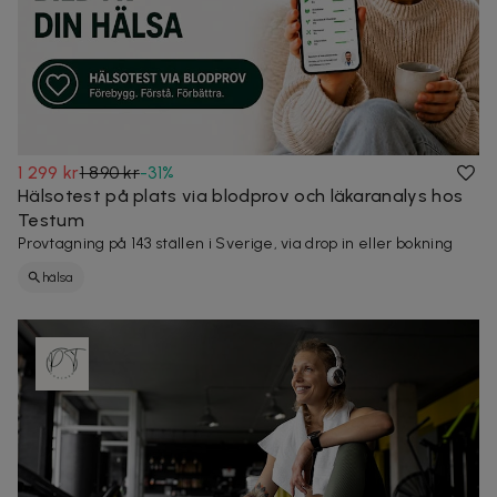
1 299 kr
1 890 kr
-
31
%
Hälsotest på plats via blodprov och läkaranalys hos
Testum
Provtagning på 143 ställen i Sverige, via drop in eller bokning
hälsa