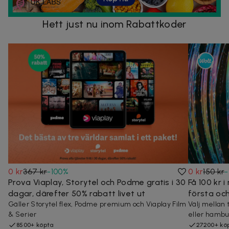
Hett just nu inom Rabattkoder
0 kr
367 kr
-
100
%
0 kr
150 kr
-
Prova Viaplay, Storytel och Podme gratis i 30
Få 100 kr 
dagar, därefter 50% rabatt livet ut
första och
Gäller Storytel flex, Podme premium och Viaplay Film
Välj mellan 
& Serier
eller hamb
8500+ köpta
27200+ kö