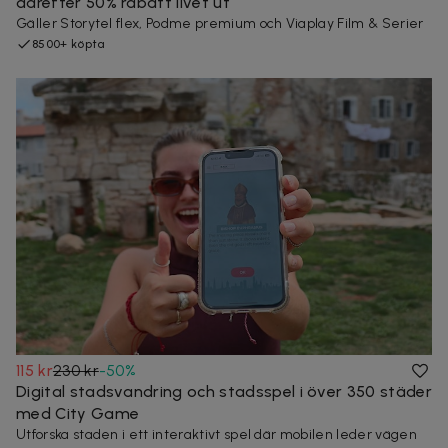
därefter 50% rabatt livet ut
Gäller Storytel flex, Podme premium och Viaplay Film & Serier
8500+ köpta
115 kr
230 kr
-
50
%
Digital stadsvandring och stadsspel i över 350 städer
med City Game
Utforska staden i ett interaktivt spel där mobilen leder vägen