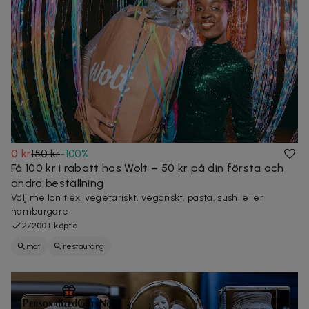
0 kr
150 kr
-
100
%
Få 100 kr i rabatt hos Wolt – 50 kr på din första och
andra beställning
Välj mellan t.ex. vegetariskt, veganskt, pasta, sushi eller
hamburgare
27200+ köpta
mat
restaurang