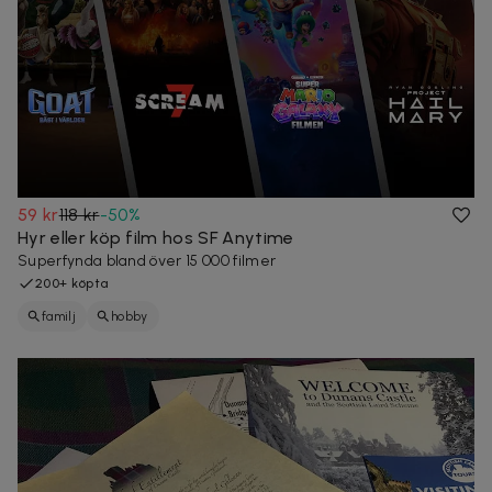
59 kr
118 kr
-
50
%
Hyr eller köp film hos SF Anytime
Superfynda bland över 15 000 filmer
200+ köpta
familj
hobby