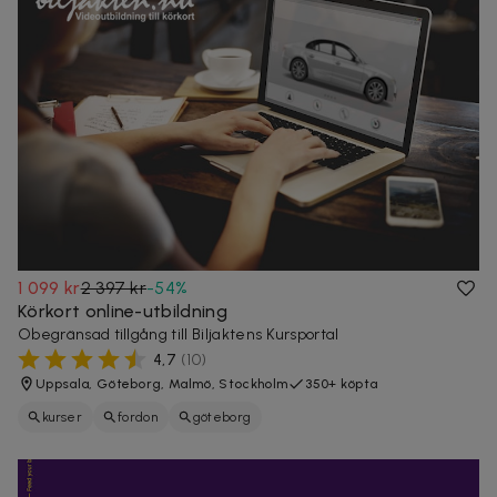
1 099 kr
2 397 kr
-
54
%
Körkort online-utbildning
Obegränsad tillgång till Biljaktens Kursportal
4,7
(
10
)
Uppsala, Göteborg, Malmö, Stockholm
350+ köpta
kurser
fordon
göteborg