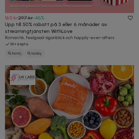
160 kr
297 kr
-
46
%
Upp till 50% rabatt på 3 eller 6 månader av
streamingtjänsten WithLove
Romantik, feelgood-ögonblick och happily-ever-afters
30+ köpta
familj
hobby