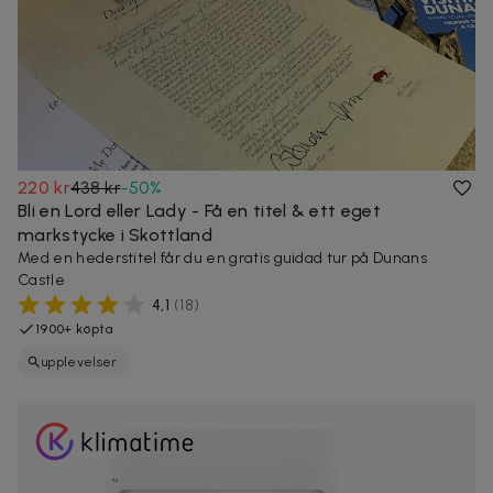
220 kr
438 kr
-
50
%
Bli en Lord eller Lady - Få en titel & ett eget
markstycke i Skottland
Med en hederstitel får du en gratis guidad tur på Dunans
Castle
4,1
(
18
)
1900+ köpta
upplevelser