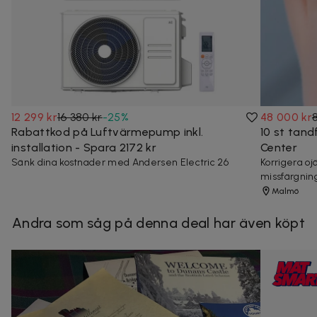
12 299 kr
16 380 kr
-
25
%
48 000 kr
Rabattkod på Luftvärmepump inkl.
10 st tand
installation - Spara 2172 kr
Center
Sänk dina kostnader med Andersen Electric 26
Korrigera o
missfärgnin
Malmö
Andra som såg på denna deal har även köpt