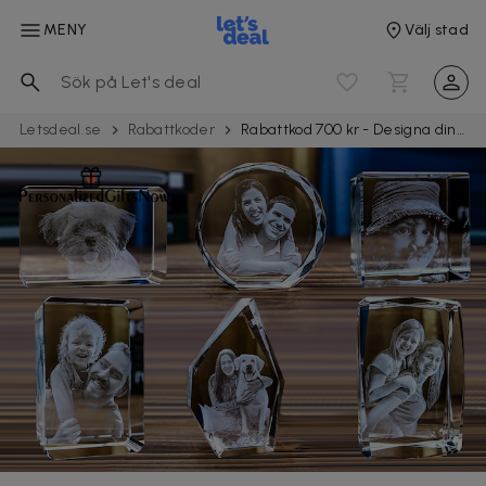
MENY
Välj stad
Letsdeal.se
Rabattkoder
Rabattkod 700 kr - Designa dina egna glas hos Personalized gifts now