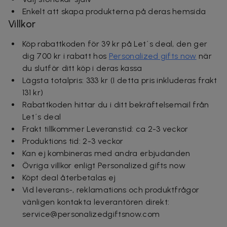
Enkelt att skapa produkterna på deras hemsida
Villkor
Köp rabattkoden för 39 kr på Let´s deal, den ger
dig 700 kr i rabatt hos
Personalized gifts now
när
du slutför ditt köp i deras kassa
Lägsta totalpris: 333 kr (I detta pris inkluderas frakt
131 kr)
Rabattkoden hittar du i ditt bekräftelsemail från
Let´s deal
Frakt tillkommer Leveranstid: ca 2-3 veckor
Produktions tid: 2-3 veckor
Kan ej kombineras med andra erbjudanden
Övriga villkor enligt Personalized gifts now
Köpt deal återbetalas ej
Vid leverans-, reklamations och produktfrågor
vänligen kontakta leverantören direkt:
service@personalizedgiftsnow.com