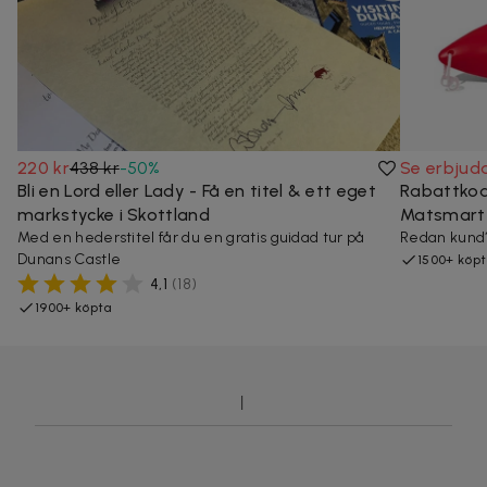
220 kr
438 kr
-
50
%
Se erbjud
Bli en Lord eller Lady - Få en titel & ett eget
Rabattkod
markstycke i Skottland
Matsmart
Med en hederstitel får du en gratis guidad tur på
Redan kund?
Dunans Castle
1500+ köp
4,1
(
18
)
1900+ köpta