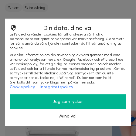
hem
inredning
Din data, dina val
Säljes av
Let’s deal använder cookies för att analysera vår trafik,
www.personalizedgiftsnow.com
personalisera vår tjänst och anpassa vår marknadsföring. Genom att
fortsätta använda våra tjänster samtycker du till vår användning av
Organisationsnummer
:
5964245
cookies.
Vi delar information om din användning av våra tjänster med våra
annons- och analyspartners, ex. Google, Facebook och Microsoft (se
vår cookiepolicy) för att ge dig relevanta annonser på och utanför
KÖP
Let’s deal och för att förstå hur vår marknadsföring presterar. Om du
samtycker till detta klickar du på “Jag samtycker”. Om du inte
samtycker kan du tacka nej i “Mina val”. Du kan när som helst
återkalla ditt samtycke längst ner på vår hemsida.
Cookiepolicy
Integritetspolicy
Andra som kollat på dealen ovan tittar även
på
Jag samtycker
Mina val