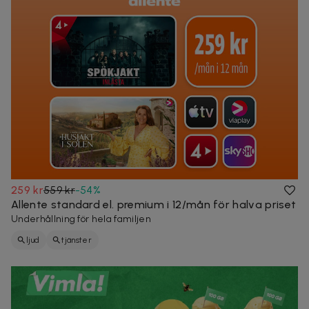
259 kr
559 kr
-
54
%
Allente standard el. premium i 12/mån för halva priset
Underhållning för hela familjen
ljud
tjänster