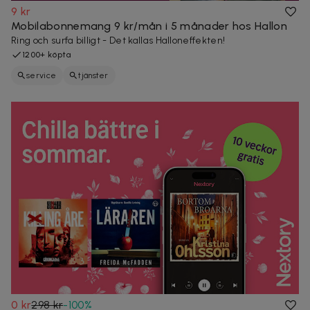
9 kr
Mobilabonnemang 9 kr/mån i 5 månader hos Hallon
Ring och surfa billigt - Det kallas Halloneffekten!
1200+ köpta
service
tjänster
0 kr
298 kr
-
100
%