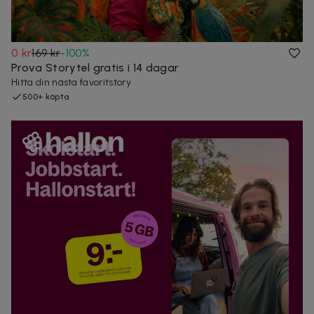
0 kr
169 kr
-
100
%
Prova Storytel gratis i 14 dagar
Hitta din nästa favoritstory
500+ köpta