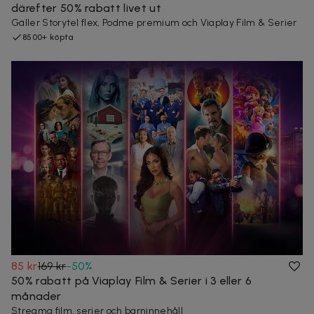
därefter 50% rabatt livet ut
Gäller Storytel flex, Podme premium och Viaplay Film & Serier
8500+ köpta
85 kr
169 kr
-
50
%
50% rabatt på Viaplay Film & Serier i 3 eller 6
månader
Streama film, serier och barninnehåll