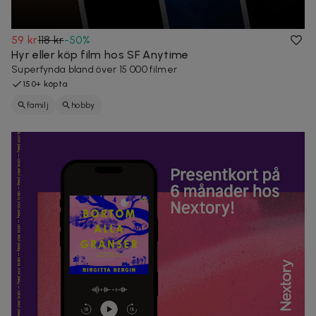
59 kr
118 kr
-
50
%
Hyr eller köp film hos SF Anytime
Superfynda bland över 15 000 filmer
150+ köpta
familj
hobby