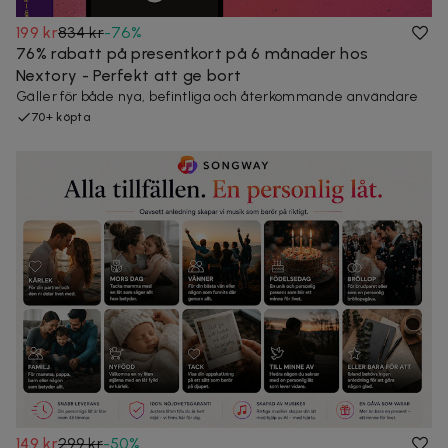
199 kr
834 kr
-
76
%
76% rabatt på presentkort på 6 månader hos
Nextory - Perfekt att ge bort
Gäller för både nya, befintliga och återkommande användare
70+ köpta
149 kr
299 kr
-
50
%