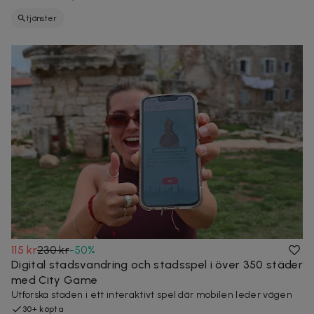
tjänster
115 kr
230 kr
-
50
%
Digital stadsvandring och stadsspel i över 350 städer
med City Game
Utforska staden i ett interaktivt spel där mobilen leder vägen
30+ köpta