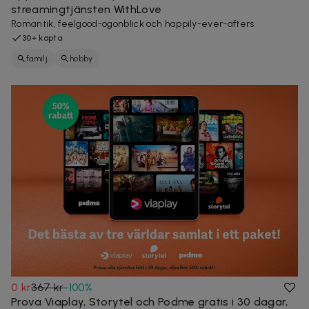
streamingtjänsten WithLove
Romantik, feelgood-ögonblick och happily-ever-afters
30+ köpta
familj
hobby
0 kr
367 kr
-
100
%
Prova Viaplay, Storytel och Podme gratis i 30 dagar,