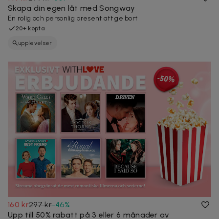
Skapa din egen låt med Songway
En rolig och personlig present att ge bort
20+ köpta
upplevelser
160 kr
297 kr
-
46
%
Upp till 50% rabatt på 3 eller 6 månader av