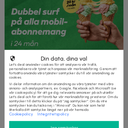
Din data, dina val
Let’s deal använder cookies för att analysera vår trafik,
20 kr
personalisera vår tjänst och anpassa vår marknadsföring. Genom att
Mobilabonnemang 20kr/mån i 4 månader + dubbel
fortsätta använda våra tjänster samtycker du till vår användning av
cookies.
surf hos Vimla
Erbjudandet gäller alla abonnemang
Vi delar information om din användning av våra tjänster med våra
annons- och analyspartners, ex. Google, Facebook och Microsoft (se
500+ köpta
vår cookiepolicy) för att ge dig relevanta annonser på och utanför
Let’s deal och för att förstå hur vår marknadsföring presterar. Om du
service
tjänster
samtycker till detta klickar du på “Jag samtycker”. Om du inte
samtycker kan du tacka nej i “Mina val”. Du kan när som helst
återkalla ditt samtycke längst ner på vår hemsida.
Cookiepolicy
Integritetspolicy
Jag samtycker