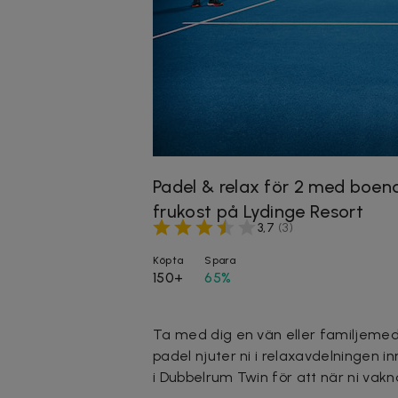
Padel & relax för 2 med boen
frukost på Lydinge Resort
3,7
(
3
)
Köpta
Spara
150+
65%
Ta med dig en vän eller familjemedle
padel njuter ni i relaxavdelningen i
i
Dubbelrum Twin
för att när ni vak