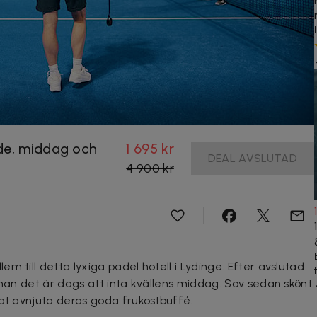
de, middag och
1 695 kr
DEAL AVSLUTAD
4 900 kr
m till detta lyxiga padel hotell i Lydinge. Efter avslutad
nnan det är dags att inta kvällens middag. Sov sedan skönt
nat avnjuta deras goda frukostbuffé.