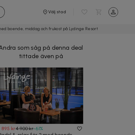
Välj stad
 med boende, middag och frukost på Lydinge Resort
Andra som såg på denna deal
tittade även på
1 895 kr
4 900 kr
-
61
%
Padel & relax för 2 med boende,