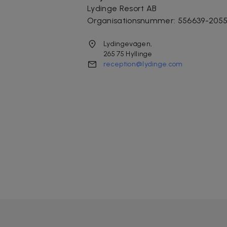
Lydinge Resort AB
Organisationsnummer
:
556639-205
Lydingevägen,
265 75
Hyllinge
reception@lydinge.com