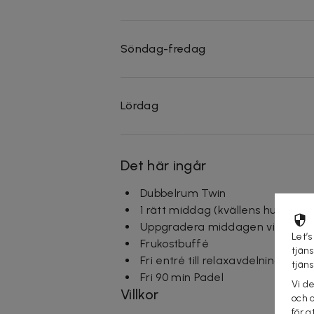
Söndag-fredag
Lördag
Det här ingår
Dubbelrum Twin
1 rätt middag (kvällens husman)
Uppgradera middagen vid bokning 
Let’s
Frukostbuffé
tjän
Fri entré till relaxavdelning me
tjän
Fri 90 min Padel
Vi d
Villkor
och 
för a