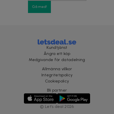
Gå med!
Kundtjänst
Ångra ett köp
Medgivande för datadelning
Allmänna villkor
Integritetspolicy
Cookiepolicy
Bli partner
©
Let’s deal
2026