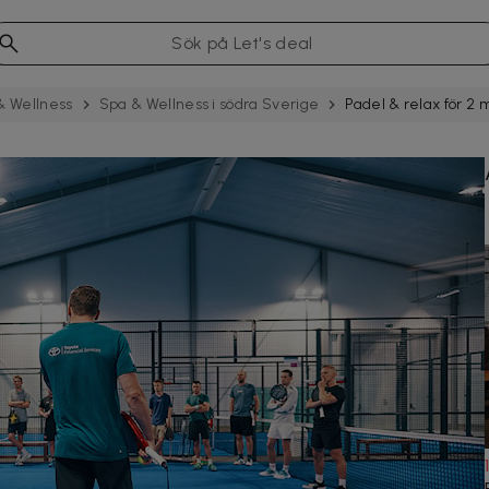
& Wellness
Spa & Wellness i södra Sverige
Padel & relax för 2