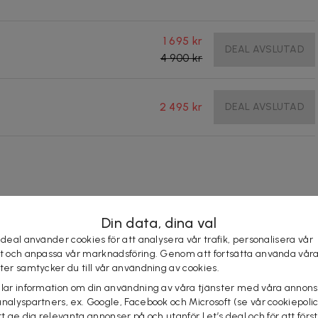
1 695 kr
DEAL AVSLUTAD
4 900 kr
2 495 kr
DEAL AVSLUTAD
Din data, dina val
till kvällens varmrätt, 2 rätters eller 3 rätters meny
 deal använder cookies för att analysera vår trafik, personalisera vår
st och anpassa vår marknadsföring. Genom att fortsätta använda vår
d morgonrock och tofflor
ster samtycker du till vår användning av cookies.
elar information om din användning av våra tjänster med våra annons
analyspartners, ex. Google, Facebook och Microsoft (se vår cookiepoli
tt ge dig relevanta annonser på och utanför Let’s deal och för att förs