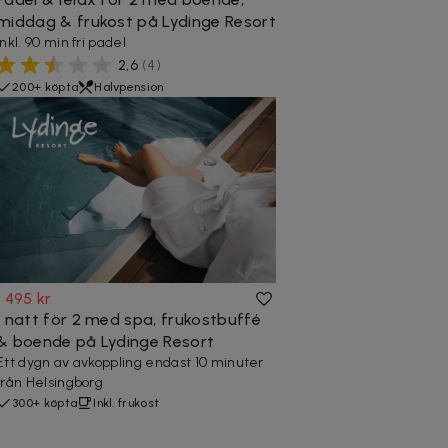
middag & frukost på Lydinge Resort
Inkl. 90 min fri padel
2,6
(
4
)
200+ köpta
Halvpension
1 495 kr
1 natt för 2 med spa, frukostbuffé
& boende på Lydinge Resort
Ett dygn av avkoppling endast 10 minuter
från Helsingborg
300+ köpta
Inkl. frukost