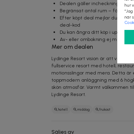
Dealen gäller incheckning t.o.m.
hur 
Begränsat antal rum – först till
“Jag
när 
Efter köpt deal mejlar du din bok
Cook
deal-kod
Du kan ångra ditt köp i upp till 
Av- eller ombokning ej möjlig e
Mer om dealen
Lydinge Resort vision är att vara Sve
fullservice resort med hotell, restau
motionsslingor med mera. Detta är e
toppmodern anläggning med 6 högkv
skön atmosfär. Varmt välkommen till
Lydinge Resort.
hotell
middag
frukost
Säljes av