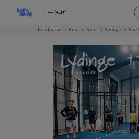
MENY
Letsdeal.se
Resor & Hotell
Sverige
Spa 