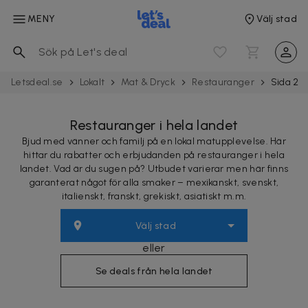
MENY
Välj stad
Letsdeal.se
Lokalt
Mat & Dryck
Restau­rang­er
Sida 2
Restauranger i hela landet
Bjud med vänner och familj på en lokal matupplevelse. Här
hittar du rabatter och erbjudanden på restauranger i hela
landet. Vad är du sugen på? Utbudet varierar men här finns
garanterat något för alla smaker – mexikanskt, svenskt,
italienskt, franskt, grekiskt, asiatiskt m.m.
Välj stad
eller
Se deals från hela landet