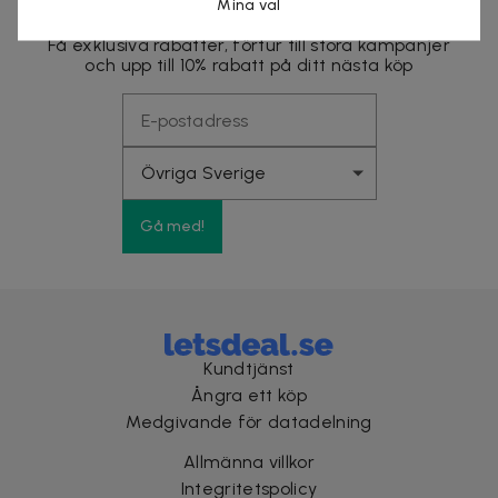
Mina val
Få exklusiva rabatter, förtur till stora kampanjer
och upp till 10% rabatt på ditt nästa köp
Gå med!
Kundtjänst
Ångra ett köp
Medgivande för datadelning
Allmänna villkor
Integritetspolicy