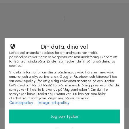
Din data, dina val
Let’s deal använder cookies för att analysera vår trafik,
personalisera vår tjänst och anpassa vår marknadsföring. Genom att
fortsätta använda våra tjänster samtycker du till vår användning av
cookies.
Vi delar information om din användning av våra tjänster med våra
annons- och analyspartners, ex. Google, Facebook och Microsoft (se
vår cookiepolicy) för att ge dig relevanta annonser på och utanför
Let’s deal och för att förstå hur vår marknadsföring presterar. Om du
samtycker till detta klickar du på “Jag samtycker”. Om du inte
samtycker kan du tacka nej i “Mina val”. Du kan när som helst
återkalla ditt samtycke längst ner på vår hemsida.
Cookiepolicy
Integritetspolicy
Jag samtycker
Nyhetsbrevet fyllt med fördelar