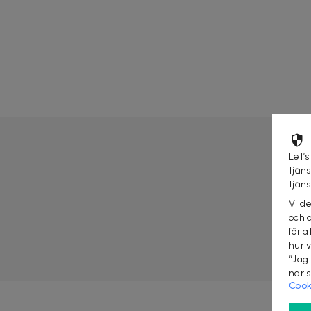
Let’s
tjän
tjän
Vi d
och 
för a
hur 
“Jag
när 
Cook