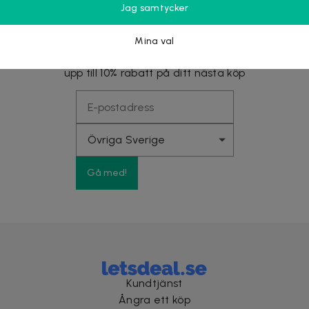
Jag samtycker
Nyhetsbrevet fyllt med fördelar
Mina val
Få exklusiva rabatter, förtur till stora kampanjer och
upp till 10% rabatt på ditt nästa köp
Gå med!
Kundtjänst
Ångra ett köp