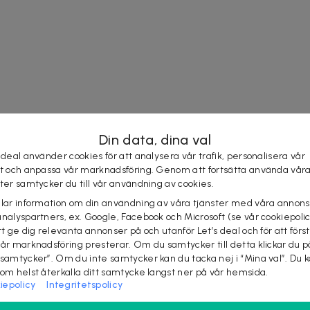
Din data, dina val
 deal använder cookies för att analysera vår trafik, personalisera vår
st och anpassa vår marknadsföring. Genom att fortsätta använda vår
ster samtycker du till vår användning av cookies.
elar information om din användning av våra tjänster med våra annons
analyspartners, ex. Google, Facebook och Microsoft (se vår cookiepoli
tt ge dig relevanta annonser på och utanför Let’s deal och för att förs
vår marknadsföring presterar. Om du samtycker till detta klickar du p
 samtycker”. Om du inte samtycker kan du tacka nej i “Mina val”. Du 
som helst återkalla ditt samtycke längst ner på vår hemsida.
iepolicy
Integritetspolicy