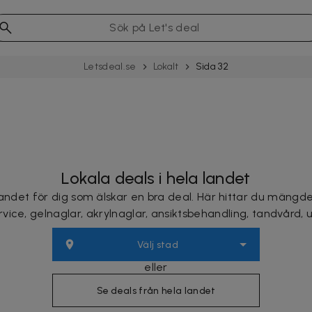
Letsdeal.se
Lokalt
Sida 32
Lokala deals i hela landet
andet för dig som älskar en bra deal. Här hittar du mängd
rvice, gelnaglar, akrylnaglar, ansiktsbehandling, tandvård,
Välj stad
eller
Se deals från hela landet