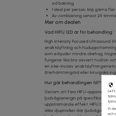
vid bokning
1 deal per person, köp gärna fler
Av-/ombokning senast 24 timmar
Mer om dealen
Vad HIFU 12D är för behandling:
High Intensity Focused Ultrasound (
ansiktslyftning och huduppstramnin
som erbjuder mindre obehag, högre ef
fungerar lika bra oavsett hudton oc
en icke-invasiv ansiktslyftningsmeto
återhämtningstid eller kirurgiska ing
Hur går behandlingen till?:
Let’s
Genom att föra HIFU-apparaten öv
tjän
ljudvågsenergin på specifika djup, v
tjän
uppstramande effekt. HIFU 12D-beha
Vi d
olika djupnivåer där ljudvågorna kan 
och 