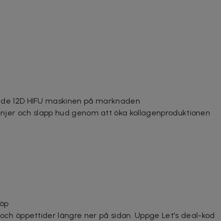
ade 12D HIFU maskinen på marknaden
na linjer och slapp hud genom att öka kollagenproduktionen
köp
ch öppettider längre ner på sidan. Uppge Let's deal-kod