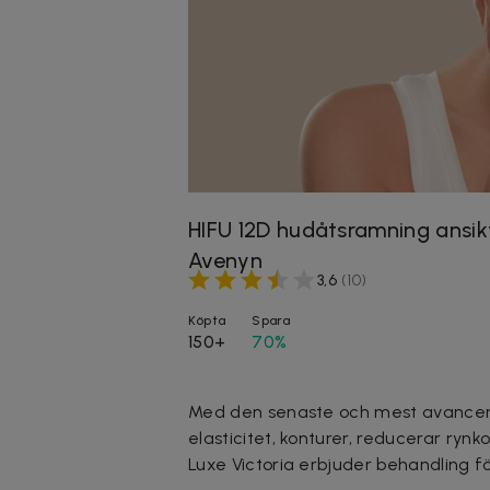
HIFU 12D hudåtsramning ansik
Avenyn
3,6
(
10
)
Köpta
Spara
150+
70%
Med den senaste och mest avancer
elasticitet, konturer, reducerar rynk
Luxe Victoria erbjuder behandling fö