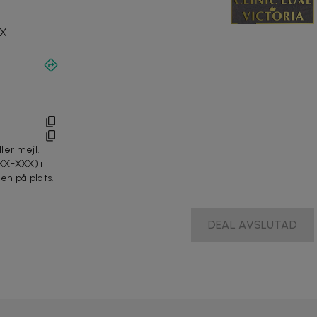
XX
ller mejl.
XX-XXX) i
en på plats.
DEAL AVSLUTAD