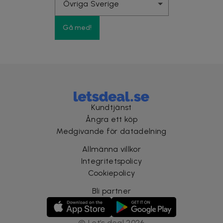
Gå med!
Kundtjänst
Ångra ett köp
Medgivande för datadelning
Allmänna villkor
Integritetspolicy
Cookiepolicy
Bli partner
©
Let’s deal
2026