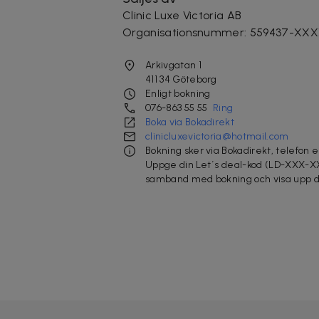
Clinic Luxe Victoria AB
Organisationsnummer
:
559437-XX
Arkivgatan 1
411 34
Göteborg
Enligt bokning
076-863 55 55
Ring
Boka via Bokadirekt
clinicluxevictoria@hotmail.com
Bokning sker via Bokadirekt, telefon e
Uppge din Let´s deal-kod (LD-XXX-X
samband med bokning och visa upp d