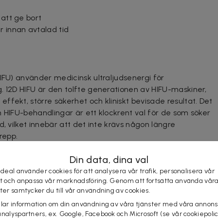
 att ge bort
 innan avtalad tid
HIFU) använder medicinsk ultraljudsenergi för
g.
12D HIFU är den tolfte generationen av HIFU-maskiner,
fekt, större säkerhet och kliniskt bevisade resultat. Det
h HIFU-behandlingar är ett klockrent val för de som söker
d, vilket innebär att det inte krävs någon längre
repp.
Din data, dina val
 deal använder cookies för att analysera vår trafik, personalisera vår
er önskade hudområden fokuserar den högintensiva
st och anpassa vår marknadsföring. Genom att fortsätta använda vår
ilket resulterar i ökad kollagenproduktion och en
ster samtycker du till vår användning av cookies.
ndlingen har fått sitt namn eftersom den sägs ha 12
elar information om din användning av våra tjänster med våra annons
riktas in, vilket gör det möjligt att behandla olika
analyspartners, ex. Google, Facebook och Microsoft (se vår cookiepoli