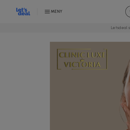
MENY
Letsdeal.