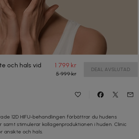
te och hals vid
1 799 kr
DEAL AVSLUTAD
5 999 kr
ade 12D HIFU-
behandlingen förbättrar du hudens
or samt stimulerar kollagenproduktionen i huden. Clinic
r ansikte och hals.