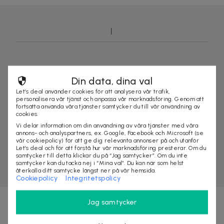
Din data, dina val
Let’s deal använder cookies för att analysera vår trafik,
personalisera vår tjänst och anpassa vår marknadsföring. Genom att
fortsätta använda våra tjänster samtycker du till vår användning av
cookies.
Vi delar information om din användning av våra tjänster med våra
annons- och analyspartners, ex. Google, Facebook och Microsoft (se
vår cookiepolicy) för att ge dig relevanta annonser på och utanför
Let’s deal och för att förstå hur vår marknadsföring presterar. Om du
samtycker till detta klickar du på “Jag samtycker”. Om du inte
samtycker kan du tacka nej i “Mina val”. Du kan när som helst
återkalla ditt samtycke längst ner på vår hemsida.
Cookiepolicy
Integritetspolicy
Jag samtycker
Nyhetsbrevet fyllt med fördelar