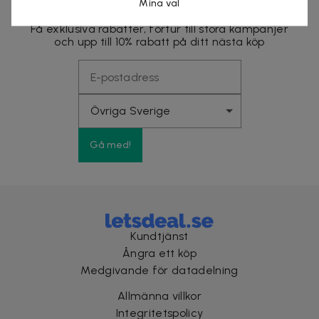
Mina val
Få exklusiva rabatter, förtur till stora kampanjer
och upp till 10% rabatt på ditt nästa köp
Gå med!
Kundtjänst
Ångra ett köp
Medgivande för datadelning
Allmänna villkor
Integritetspolicy