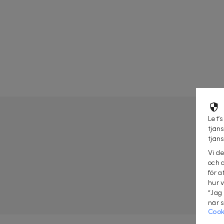
Let’s
tjän
tjän
Vi d
och 
för a
hur 
“Jag
när 
Cook