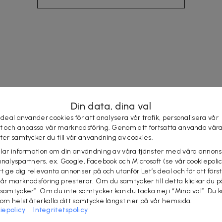
Din data, dina val
 deal använder cookies för att analysera vår trafik, personalisera vår
st och anpassa vår marknadsföring. Genom att fortsätta använda vår
ster samtycker du till vår användning av cookies.
elar information om din användning av våra tjänster med våra annons
analyspartners, ex. Google, Facebook och Microsoft (se vår cookiepoli
tt ge dig relevanta annonser på och utanför Let’s deal och för att förs
vår marknadsföring presterar. Om du samtycker till detta klickar du p
 samtycker”. Om du inte samtycker kan du tacka nej i “Mina val”. Du 
som helst återkalla ditt samtycke längst ner på vår hemsida.
iepolicy
Integritetspolicy