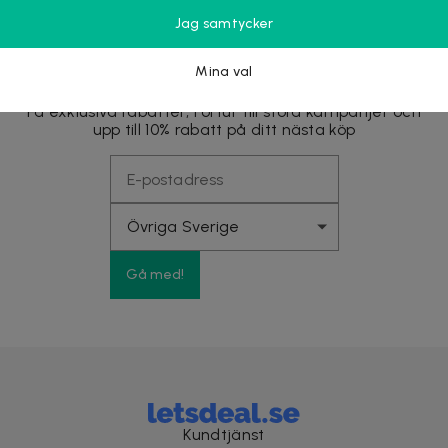
Jag samtycker
Nyhetsbrevet fyllt med fördelar
Mina val
Få exklusiva rabatter, förtur till stora kampanjer och
upp till 10% rabatt på ditt nästa köp
Gå med!
Kundtjänst