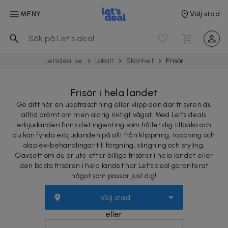
MENY
Välj stad
Letsdeal.se
Lokalt
Skönhet
Frisör
Frisör i hela landet
Ge ditt hår en uppfräschning eller klipp den där frisyren du
alltid drömt om men aldrig riktigt vågat. Med Let’s deals
erbjudanden finns det ingenting som håller dig tillbaka och
du kan fynda erbjudanden på allt från klippning, toppning och
olaplex-behandlingar till färgning, slingning och styling.
Oavsett om du är ute efter billiga frisörer i hela landet eller
den bästa frisören i hela landet har Let’s deal garanterat
något som passar just dig!
Välj stad
eller