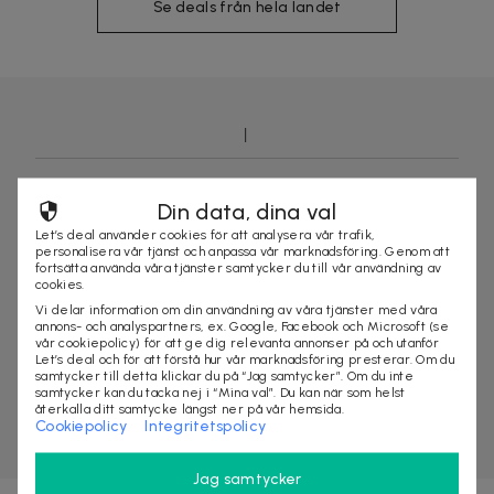
Se deals från hela landet
Din data, dina val
Let’s deal använder cookies för att analysera vår trafik,
personalisera vår tjänst och anpassa vår marknadsföring. Genom att
fortsätta använda våra tjänster samtycker du till vår användning av
cookies.
Vi delar information om din användning av våra tjänster med våra
annons- och analyspartners, ex. Google, Facebook och Microsoft (se
vår cookiepolicy) för att ge dig relevanta annonser på och utanför
Let’s deal och för att förstå hur vår marknadsföring presterar. Om du
samtycker till detta klickar du på “Jag samtycker”. Om du inte
samtycker kan du tacka nej i “Mina val”. Du kan när som helst
återkalla ditt samtycke längst ner på vår hemsida.
Cookiepolicy
Integritetspolicy
Jag samtycker