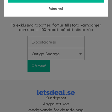
Mina val
Nyhetsbrevet fyllt med fördelar
Få exklusiva rabatter, förtur till stora kampanjer
och upp till 10% rabatt på ditt nästa köp
Gå med!
Kundtjänst
Ångra ett köp
Medgivande för datadelning