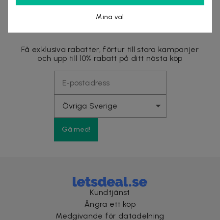
Mina val
Nyhetsbrevet fyllt med fördelar
Få exklusiva rabatter, förtur till stora kampanjer
och upp till 10% rabatt på ditt nästa köp
Gå med!
Kundtjänst
Ångra ett köp
Medgivande för datadelning