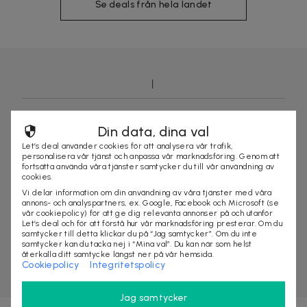
Se deals från hela landet
Din data, dina val
Let’s deal använder cookies för att analysera vår trafik,
personalisera vår tjänst och anpassa vår marknadsföring. Genom att
fortsätta använda våra tjänster samtycker du till vår användning av
cookies.
Vi delar information om din användning av våra tjänster med våra
annons- och analyspartners, ex. Google, Facebook och Microsoft (se
vår cookiepolicy) för att ge dig relevanta annonser på och utanför
Let’s deal och för att förstå hur vår marknadsföring presterar. Om du
samtycker till detta klickar du på “Jag samtycker”. Om du inte
samtycker kan du tacka nej i “Mina val”. Du kan när som helst
återkalla ditt samtycke längst ner på vår hemsida.
Cookiepolicy
Integritetspolicy
Jag samtycker