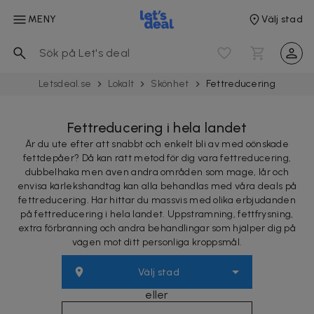
MENY
Välj stad
Letsdeal.se
Lokalt
Skönhet
Fett­reducering
Fettreducering i hela landet
Är du ute efter att snabbt och enkelt bli av med oönskade
fettdepåer? Då kan rätt metod för dig vara fettreducering,
dubbelhaka men även andra områden som mage, lår och
envisa kärlekshandtag kan alla behandlas med våra deals på
fettreducering. Här hittar du massvis med olika erbjudanden
på fettreducering i hela landet. Uppstramning, fettfrysning,
extra förbränning och andra behandlingar som hjälper dig på
vägen mot ditt personliga kroppsmål.
Välj stad
eller