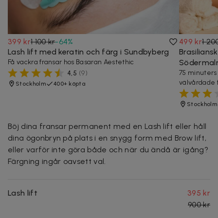
399 kr
1 100 kr
-
64
%
499 kr
1 20
Lash lift med keratin och färg i Sundbyberg
Brasilians
Få vackra fransar hos Basaran Aestethic
Söderma
75 minuters
4,5
(
9
)
välvårdade 
Stockholm
400+ köpta
Stockholm
Böj dina fransar permanent med en Lash lift eller håll
dina ögonbryn på plats i en snygg form med Brow lift,
eller varför inte göra både och när du ändå är igång?
Färgning ingår oavsett val.
Lash lift
395 kr
900 kr