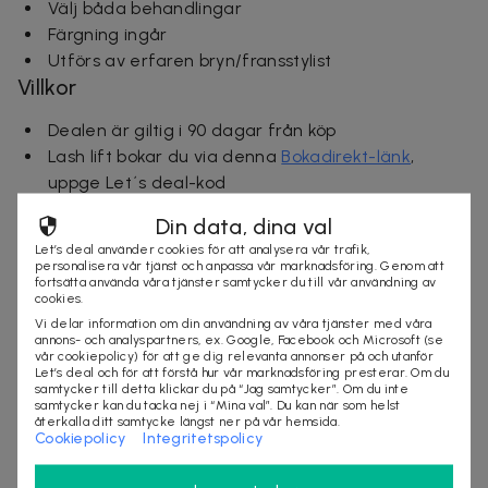
Välj båda behandlingar
Färgning ingår
Utförs av erfaren bryn/fransstylist
Villkor
Dealen är giltig i 90 dagar från köp
Lash lift bokar du via denna
Bokadirekt-länk
,
uppge Let´s deal-kod
Brow lift bokar du via denna
Bokadirekt-länk
,
Din data, dina val
uppge Let´s deal-kod
Let’s deal använder cookies för att analysera vår trafik,
Dealen gäller alla nya kunder till Aseel R&L Clinic
personalisera vår tjänst och anpassa vår marknadsföring. Genom att
fortsätta använda våra tjänster samtycker du till vår användning av
1 deal per person, köp gärna fler att ge bort
cookies.
Av-/ombokning senast 24 timmar innan avtalad
Vi delar information om din användning av våra tjänster med våra
tid
annons- och analyspartners, ex. Google, Facebook och Microsoft (se
vår cookiepolicy) för att ge dig relevanta annonser på och utanför
⭐ Kundrecensioner
Let’s deal och för att förstå hur vår marknadsföring presterar. Om du
samtycker till detta klickar du på “Jag samtycker”. Om du inte
samtycker kan du tacka nej i “Mina val”. Du kan när som helst
2025-4-21
återkalla ditt samtycke längst ner på vår hemsida.
★★★★☆
Cookiepolicy
Integritetspolicy
"Mycket nöjd med lash lift hos Aseel R&L clinic i
Sundbyberg."