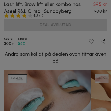
Lash lift, Brow lift eller kombo hos
395 kr
Aseel R&L Clinic i Sundbyberg
900 kr
4,2
(
19
)
DEAL AVSLUTAD
Köpta
Spara
300+
56%
Andra som kollat på dealen ovan tittar även
på