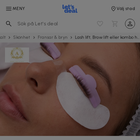
MENY
Välj stad
alt
Skönhet
Fransar & bryn
Lash lift, Brow lift eller kombo hos Aseel R&L Clinic i Sundbyberg