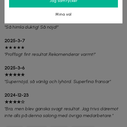
Jag samtycker
2025-3-13
Mina val
★★★★★
"Så himla duktig! Så nöjd!"
2025-3-7
★★★★★
"Proffsigt fint resultat.Rekomenderar varmt!"
2025-3-6
★★★★★
"Supernöjd, så vänlig och lyhörd. Superfina fransar"
2024-12-23
★★★★☆
"Bra, men blev ganska svagt resultat. Jag trivs däremot
inte alls på denna salong med övriga medarbetare."