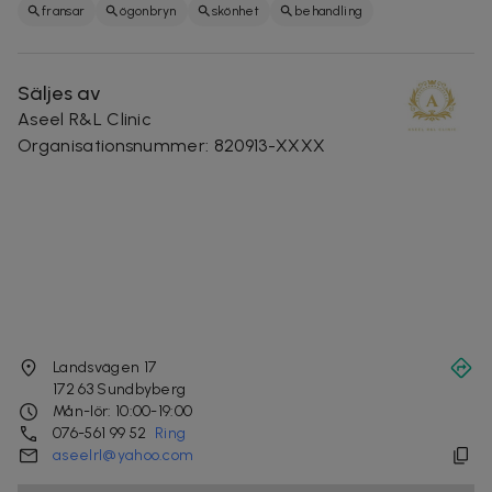
fransar
ögonbryn
skönhet
behandling
Säljes av
Aseel R&L Clinic
Organisationsnummer
:
820913-XXXX
Landsvägen 17
172 63
Sundbyberg
Mån-lör: 10:00-19:00
076-561 99 52
Ring
aseelrl@yahoo.com