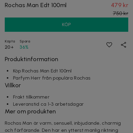
Rochas Man Edt 100ml
479 kr
750 kr
KÖP
Köpta
Spara
20+
36%
Produktinformation
Köp Rochas Man Edt 100ml
Parfym Herr från populära Rochas
Villkor
Frakt tillkommer
Leveranstid ca 1-3 arbetsdagar
Mer om produkten
Rochas Man är varm, sensuell, inbjudande, charmig
och förförande. Den har en ytterst manlig riktning