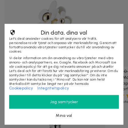
Din data, dina val
Let’s deal använder cookies för att analysera vår trafik,
personalisera vår tjänst och anpassa vår marknadsföring. Genom att
fortsätta använda våra tjänster samtycker du till vår användning av
cookies.
Vi delar information om din användning av våra tjänster med våra
annons- och analyspartners, ex. Google, Facebook och Microsoft (se
vår cookiepolicy) för att ge dig relevanta annonser på och utanför
Let’s deal och för att förstå hur vår marknadsföring presterar. Om du
599 kr
1 140 kr
-
47
%
369 kr
820 
samtycker till detta klickar du på “Jag samtycker”. Om du inte
Marc Jacobs Daisy Edt 50ml
Escada M
samtycker kan du tacka nej i “Mina val”. Du kan när som helst
Marc Jacobs Daisy är en strålande och förtrollande
Escada Magn
återkalla ditt samtycke längst ner på vår hemsida.
Cookiepolicy
Integritetspolicy
doft. En sprudlande blommig bukett med ...
kvinnlig par
10+ köpta
Snabb leverans
Jag samtycker
350+ köpt
Andra tittade även på
Mina val