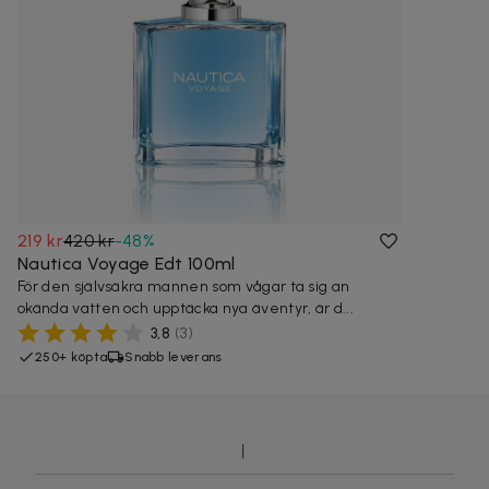
219 kr
420 kr
-
48
%
Nautica Voyage Edt 100ml
För den självsäkra mannen som vågar ta sig an
okända vatten och upptäcka nya äventyr, är d...
3,8
(
3
)
250+ köpta
Snabb leverans