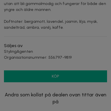
utan att bli gammalmodig och fungerar för både den
yngre och äldre mannen.
Doftnoter: bergamott, lavendel, jasmin, lilja, mysk,
sandelträd, ambra, vanilj, kaffe.
Säljes av
StylingAgenten
Organisationsnummer
:
556797-9819
KÖP
Andra som kollat på dealen ovan tittar även
på