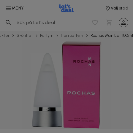
MENY
Välj stad
ukter
Skönhet
Parfym
Herrparfym
Rochas Man Edt 100m