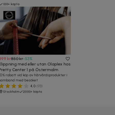
100+ köpta
399 kr
850 kr
-
53
%
Klippning med eller utan Olaplex hos
Pretty Center 1 på Östermalm
10% rabatt vid köp av hårvårdsprodukter i
samband med besöket
4,0
(
93
)
Stockholm
2000+ köpta