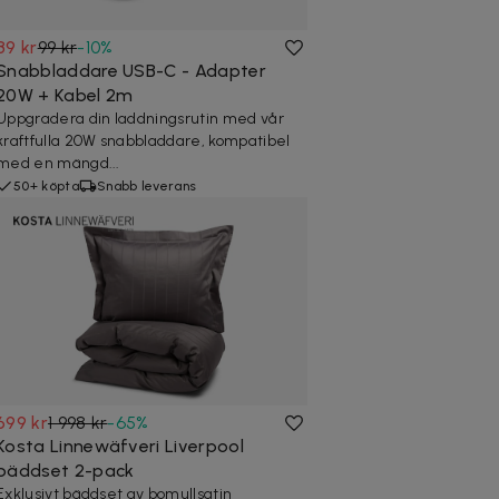
89 kr
99 kr
-
10
%
Snabbladdare USB-C - Adapter
20W + Kabel 2m
Uppgradera din laddningsrutin med vår
kraftfulla 20W snabbladdare, kompatibel
med en mängd...
50+ köpta
Snabb leverans
699 kr
1 998 kr
-
65
%
Kosta Linnewäfveri Liverpool
bäddset 2-pack
Exklusivt bäddset av bomullsatin