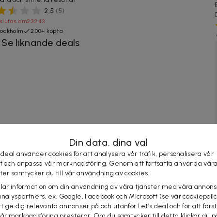
2,5
(
5
)
slutas om
2:32:42
ockholm
200+ köpta
Se liknande deals
Din data, dina val
 deal använder cookies för att analysera vår trafik, personalisera vår
st och anpassa vår marknadsföring. Genom att fortsätta använda vår
ster samtycker du till vår användning av cookies.
elar information om din användning av våra tjänster med våra annons
analyspartners, ex. Google, Facebook och Microsoft (se vår cookiepoli
tt ge dig relevanta annonser på och utanför Let’s deal och för att förs
vår marknadsföring presterar. Om du samtycker till detta klickar du p