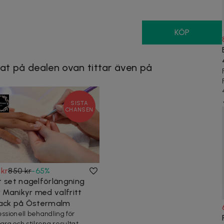
KÖP
at på dealen ovan tittar även på
SISTA
CHANSEN
 kr
850 kr
-
65
%
t set nagelförlängning
r Manikyr med valfritt
lack på Östermalm
essionell behandling för
bara och stilrena resultat