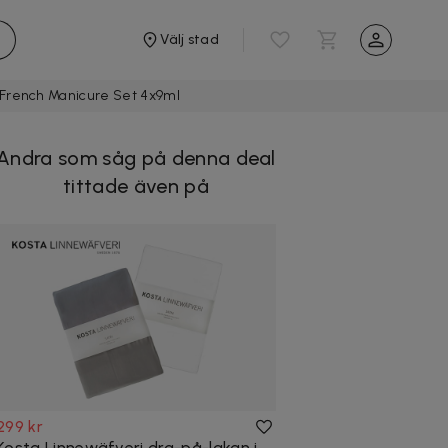
Välj stad
 French Manicure Set 4x9ml
Andra som såg på denna deal
tittade även på
299 kr
Kosta Linnewäfveri dra-på-lakan i