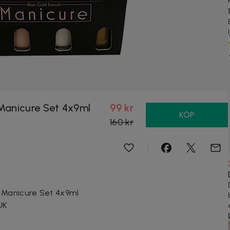
Manicure Set 4x9ml
99 kr
KÖP
160 kr
 Manicure Set 4x9ml
UK