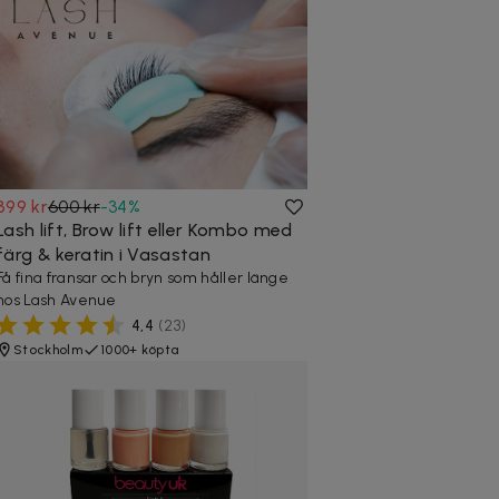
399 kr
600 kr
-
34
%
Lash lift, Brow lift eller Kombo med
färg & keratin i Vasastan
Få fina fransar och bryn som håller länge
hos Lash Avenue
4,4
(
23
)
Stockholm
1000+ köpta