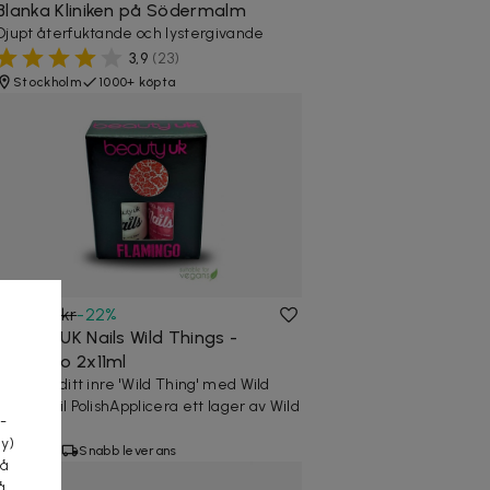
Blanka Kliniken på Södermalm
Djupt återfuktande och lystergivande
3,9
(
23
)
Stockholm
1000+ köpta
69 kr
89 kr
-
22
%
Beauty UK Nails Wild Things -
Flamingo 2x11ml
a
Släpp ut ditt inre 'Wild Thing' med Wild
Thing Nail PolishApplicera ett lager av Wild
-
Thin...
cy)
6 köpta
Snabb leverans
tå
å