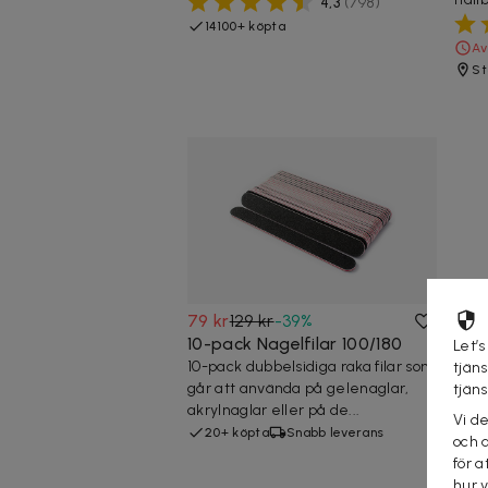
4,3
(
798
)
14100+ köpta
Av
St
79 kr
129 kr
-
39
%
10-pack Nagelfilar 100/180
Let’s
10-pack dubbelsidiga raka filar som
tjän
går att använda på gelenaglar,
tjän
akrylnaglar eller på de...
Vi d
20+ köpta
Snabb leverans
och 
för a
hur 