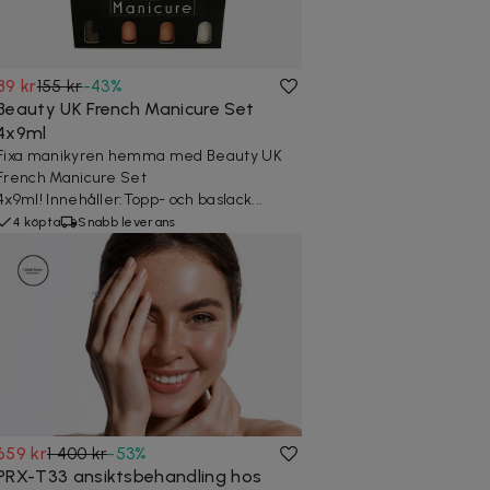
89 kr
155 kr
-
43
%
Beauty UK French Manicure Set
4x9ml
Fixa manikyren hemma med Beauty UK
French Manicure Set
4x9ml! Innehåller:Topp- och baslack...
4 köpta
Snabb leverans
659 kr
1 400 kr
-
53
%
PRX-T33 ansiktsbehandling hos