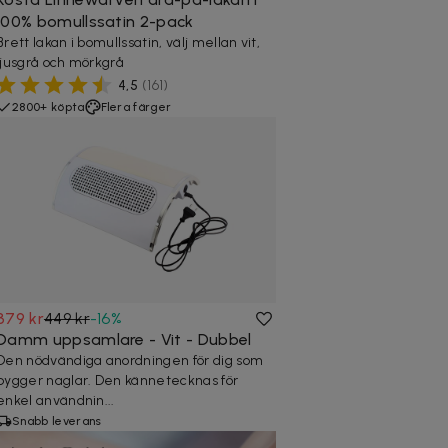
100% bomullssatin 2-pack
Brett lakan i bomullssatin, välj mellan vit,
ljusgrå och mörkgrå
4,5
(
161
)
2800+ köpta
Flera färger
379 kr
449 kr
-
16
%
Damm uppsamlare - Vit - Dubbel
Den nödvändiga anordningen för dig som
bygger naglar. Den kännetecknas för
enkel användnin...
Snabb leverans