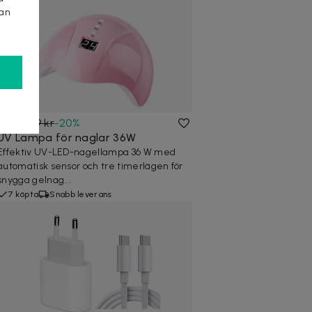
kan
159 kr
199 kr
-
20
%
UV Lampa för naglar 36W
Effektiv UV-LED-nagellampa 36 W med
automatisk sensor och tre timerlägen för
snygga gelnag...
7 köpta
Snabb leverans