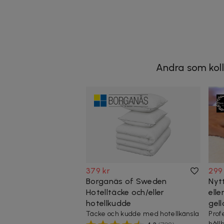
Andra som koll
379 kr
299
Borganäs of Sweden
Nyt
Hotelltäcke och/eller
elle
hotellkudde
gel
Täcke och kudde med hotellkänsla
Prof
håll