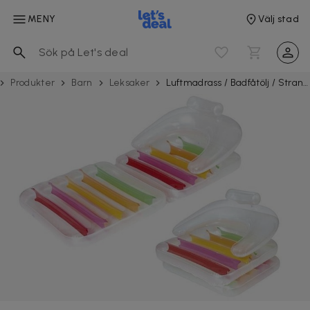
MENY
Välj stad
Produkter
Barn
Leksaker
Luftmadrass / Badfåtölj / Strandstol med ryggstöd och armstöd