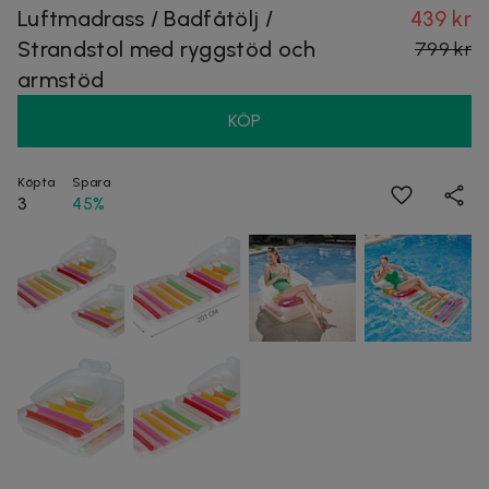
Luftmadrass / Badfåtölj /
439 kr
Strandstol med ryggstöd och
799 kr
armstöd
KÖP
Köpta
Spara
3
45%