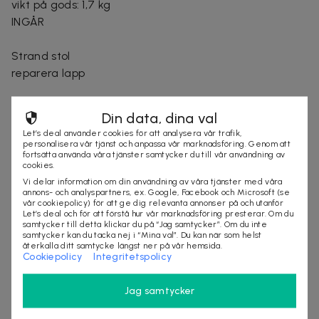
vikt på gods: 1,7 kg
INGÅR
Strand stol
reparera lapp
VARNING! FÅR ENDAST ANVÄNDAS I VATTEN DÄR
Din data, dina val
BARNET BOTTNAR OCH UNDER TILLSYN AV EN VUXEN
Let’s deal använder cookies för att analysera vår trafik,
personalisera vår tjänst och anpassa vår marknadsföring. Genom att
fortsätta använda våra tjänster samtycker du till vår användning av
cookies.
Säljes av
Vi delar information om din användning av våra tjänster med våra
MobiloTeknik
annons- och analyspartners, ex. Google, Facebook och Microsoft (se
vår cookiepolicy) för att ge dig relevanta annonser på och utanför
Organisationsnummer
:
559274-0129
Let’s deal och för att förstå hur vår marknadsföring presterar. Om du
samtycker till detta klickar du på “Jag samtycker”. Om du inte
samtycker kan du tacka nej i “Mina val”. Du kan när som helst
återkalla ditt samtycke längst ner på vår hemsida.
Cookiepolicy
Integritetspolicy
KÖP
Jag samtycker
Andra som kollat på dealen ovan tittar även