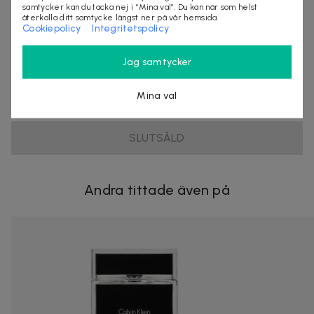
samtycker kan du tacka nej i “Mina val”. Du kan när som helst
återkalla ditt samtycke längst ner på vår hemsida.
Cookiepolicy
Integritetspolicy
Säljes av
Jag samtycker
StylingAgenten
Organisationsnummer
:
556797-9819
Mina val
SLUTSÅLD
Andra tittade även på