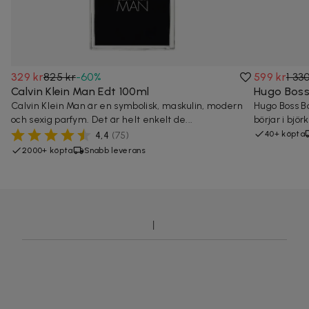
329 kr
825 kr
-
60
%
599 kr
1 33
Calvin Klein Man Edt 100ml
Hugo Boss
Calvin Klein Man är en symbolisk, maskulin, modern
Hugo Boss Bo
och sexig parfym. Det är helt enkelt de...
börjar i björ
40+ köpta
4,4
(
75
)
2000+ köpta
Snabb leverans