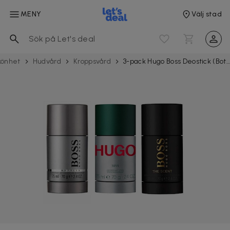
MENY
Välj stad
könhet
Hudvård
Kroppsvård
3-pack Hugo Boss Deostick (Bottled + Hugo Man + The Scent 75ml)