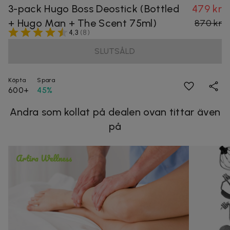
3-pack Hugo Boss Deostick (Bottled
479 kr
+ Hugo Man + The Scent 75ml)
870 kr
4,3
(
8
)
SLUTSÅLD
Köpta
Spara
600+
45%
Andra som kollat på dealen ovan tittar även
på