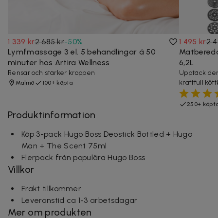
1 339 kr
2 685 kr
-
50
%
1 495 kr
2 4
Lymfmassage 3 el. 5 behandlingar á 50
Matbereda
minuter hos Artira Wellness
6,2L
Rensar och stärker kroppen
Upptäck de
kraftfull köt
Malmö
100+ köpta
250+ köpt
Produktinformation
Köp 3-pack Hugo Boss Deostick Bottled + Hugo
Man + The Scent 75ml
Flerpack från populära Hugo Boss
Villkor
Frakt tillkommer
Leveranstid ca 1-3 arbetsdagar
Mer om produkten