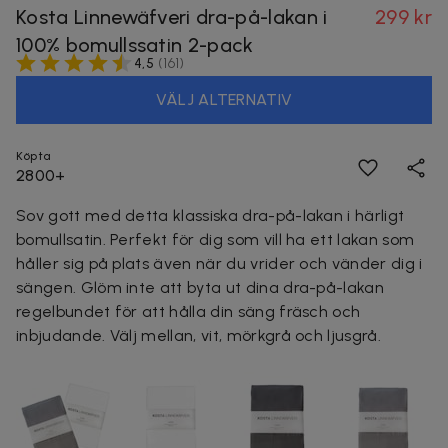
Kosta Linnewäfveri dra-på-lakan i
299 kr
100% bomullssatin 2-pack
4,5
(
161
)
VÄLJ ALTERNATIV
Köpta
2800+
Sov gott med detta klassiska dra-på-lakan i härligt
bomullsatin. Perfekt för dig som vill ha ett lakan som
håller sig på plats även när du vrider och vänder dig i
sängen. Glöm inte att byta ut dina dra-på-lakan
regelbundet för att hålla din säng fräsch och
inbjudande. Välj mellan, vit, mörkgrå och ljusgrå.