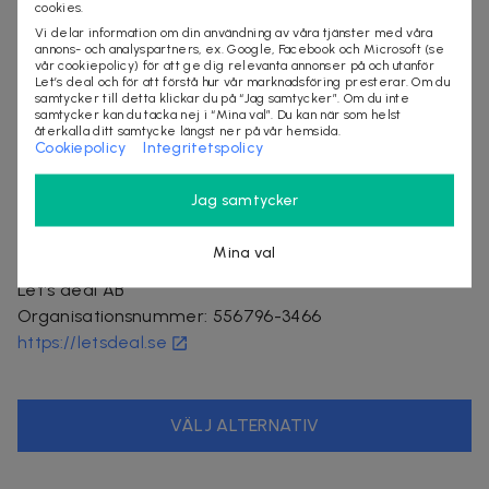
★★★★★
cookies.
Vi delar information om din användning av våra tjänster med våra
"Mycket trevliga lakan"
annons- och analyspartners, ex. Google, Facebook och Microsoft (se
vår cookiepolicy) för att ge dig relevanta annonser på och utanför
2025-4-24
Let’s deal och för att förstå hur vår marknadsföring presterar. Om du
samtycker till detta klickar du på “Jag samtycker”. Om du inte
★★★★★
samtycker kan du tacka nej i “Mina val”. Du kan när som helst
"Bra kvalitet till ett bra pris , så en bra deal!"
återkalla ditt samtycke längst ner på vår hemsida.
Cookiepolicy
Integritetspolicy
sovrum
kosta linnewäfveri
Jag samtycker
Mina val
Säljes av
Let's deal AB
Organisationsnummer
:
556796-3466
https://letsdeal.se
VÄLJ ALTERNATIV