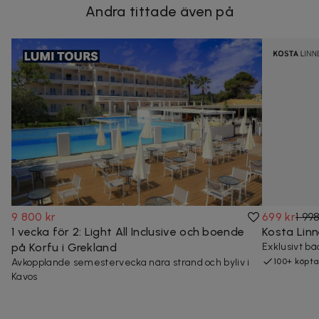
Andra tittade även på
9 800 kr
699 kr
1 99
1 vecka för 2: Light All Inclusive och boende
Kosta Lin
på Korfu i Grekland
Exklusivt bä
Avkopplande semestervecka nära strand och byliv i
100+ köpta
Kavos