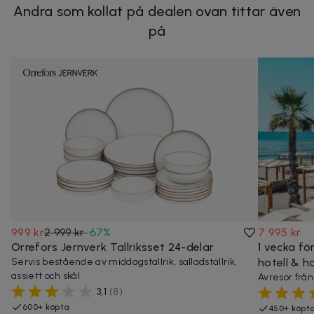
Andra som kollat på dealen ovan tittar även
på
999 kr
2 999 kr
-
67
%
7 995 kr
Orrefors Jernverk Tallriksset 24-delar
1 vecka för
Servis bestående av middagstallrik, salladstallrik,
hotell & h
assiett och skål
Avresor frå
3,1
(
8
)
600+ köpta
450+ köpt