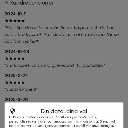
⭐ Kundrecensioner
2024-10-11
★★★★★
"Har köpt dessa lakan från Kosta tidigare och de har
varit i bra kvalitet. Nu fick dottern ett utav mina, får se
vad hon tycker!!"
2024-10-24
★★★★★
"Bra kvalitet, och smidig leverans! (till postskåp)"
2025-2-24
★★★★★
"Bästa lakanen!"
2025-3-28
★★★★★
Din data, dina val
"Bra pris, snabb leverans. Utmärkt!"
Let’s deal använder cookies för att analysera vår trafik,
personalisera vår tjänst och anpassa vår marknadsföring. Genom att
2025-4-18
fortsätta använda våra tjänster samtycker du till vår användning av