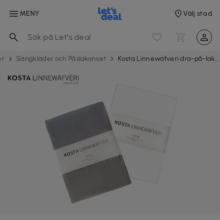
MENY
Välj stad
er
Sängkläder och Påslakanset
Kosta Linnewäfveri dra-på-lakan i 100% bomullssatin 2-pack