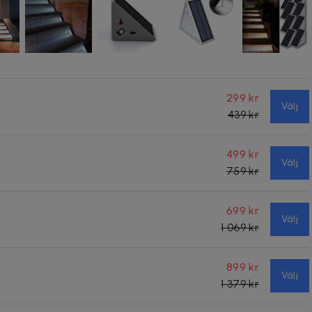
299 kr
Välj
439 kr
499 kr
Välj
759 kr
699 kr
Välj
1 069 kr
899 kr
Välj
1 379 kr