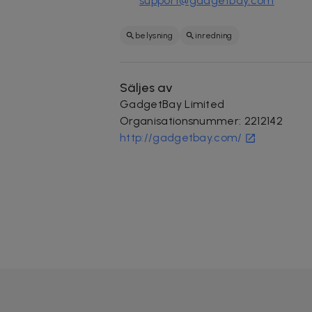
support@gadgetbay.com
belysning
inredning
Säljes av
GadgetBay Limited
Organisationsnummer
:
2212142
http://gadgetbay.com/