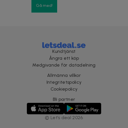
Gå med!
Kundtjänst
Ångra ett köp
Medgivande för datadelning
Allmänna villkor
Integritetspolicy
Cookiepolicy
Bli partner
©
Let’s deal
2026