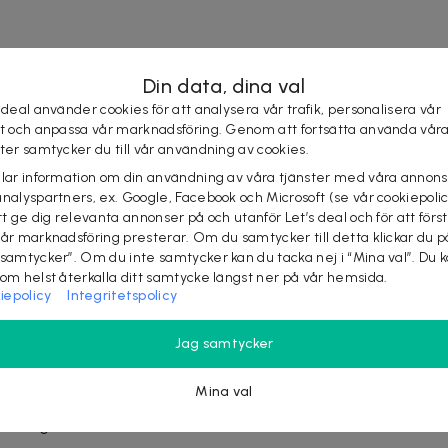
Din data, dina val
 deal använder cookies för att analysera vår trafik, personalisera vår
st och anpassa vår marknadsföring. Genom att fortsätta använda vår
pa, engelsk manual, monteringssats
ster samtycker du till vår användning av cookies.
elar information om din användning av våra tjänster med våra annons
analyspartners, ex. Google, Facebook och Microsoft (se vår cookiepoli
tt ge dig relevanta annonser på och utanför Let’s deal och för att förs
vår marknadsföring presterar. Om du samtycker till detta klickar du p
 samtycker”. Om du inte samtycker kan du tacka nej i “Mina val”. Du 
som helst återkalla ditt samtycke längst ner på vår hemsida.
iepolicy
Integritetspolicy
Jag samtycker
Mina val
tfrågor, kontakta leverantören direkt: