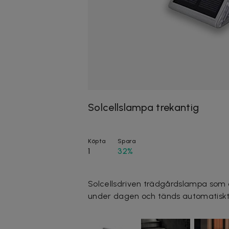
Solcellslampa trekantig
Köpta
Spara
1
32%
Solcellsdriven trädgårdslampa som ä
under dagen och tänds automatiskt