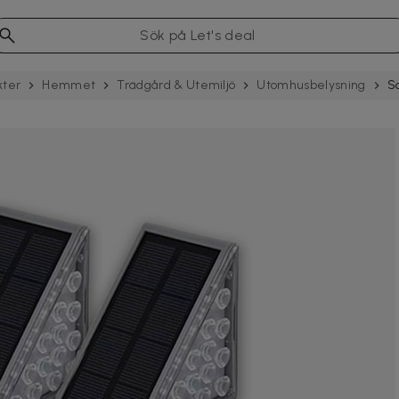
kter
Hemmet
Trädgård & Utemiljö
Utomhusbelysning
S