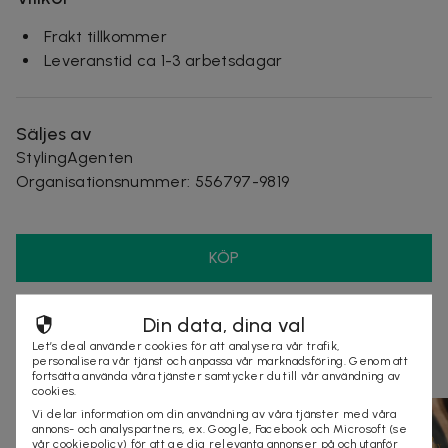
Frakt tillkommer
Leveranstid ca 1-3 arbetsdagar
Säljes av
StylingAgenten
Organisationsnummer
:
556797-9819
KÖP
Din data, dina val
Andra som kollat på dealen ovan tittar även
Let’s deal använder cookies för att analysera vår trafik,
på
personalisera vår tjänst och anpassa vår marknadsföring. Genom att
fortsätta använda våra tjänster samtycker du till vår användning av
cookies.
Vi delar information om din användning av våra tjänster med våra
annons- och analyspartners, ex. Google, Facebook och Microsoft (se
vår cookiepolicy) för att ge dig relevanta annonser på och utanför