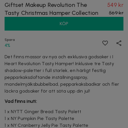
Giftset Makeup Revolution The
549 kr
Tasty Christmas Hamper Collection
569 kr
KÖP
Spara
4%
Det finns massor av nya och exklusiva godsaker i I
Heart Revolution Tasty Hamper! Inklusive tre Tasty
shadow-paletter i full storlek, en härligt festlig
pepparkaksdoftande inställningsspray,
mandelmjölksbubbelbad, pepparkaksbadkar och fler
läckra godsaker för att söta upp din jul!
Vad finns inuti:
1 x NYTT Ginger Bread Tasty Palett
1 x NY Pumpkin Pie Tasty Palette
1 x NY Cranberry Jelly Pie Tasty Palette