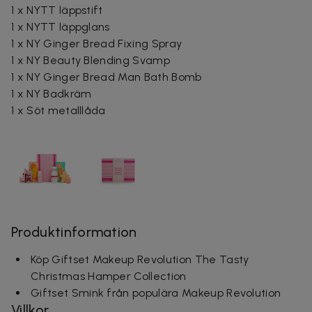
1 x NYTT läppstift
1 x NYTT läppglans
1 x NY Ginger Bread Fixing Spray
1 x NY Beauty Blending Svamp
1 x NY Ginger Bread Man Bath Bomb
1 x NY Badkräm
1 x Söt metalllåda
Produktinformation
Köp Giftset Makeup Revolution The Tasty
Christmas Hamper Collection
Giftset Smink från populära Makeup Revolution
Villkor