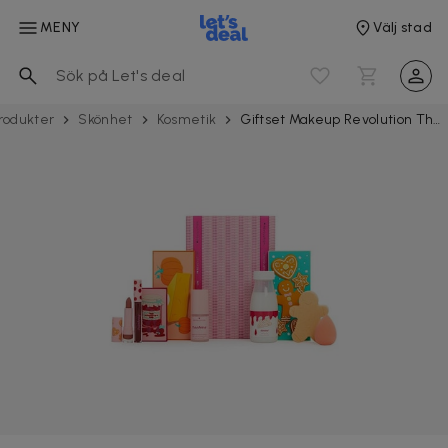
MENY
Välj stad
rodukter
Skönhet
Kosmetik
Giftset Makeup Revolution The Tasty Christmas Hamper Collection