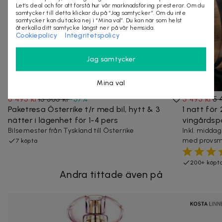
Let’s deal och för att förstå hur vår marknadsföring presterar. Om du
samtycker till detta klickar du på “Jag samtycker”. Om du inte
samtycker kan du tacka nej i “Mina val”. Du kan när som helst
återkalla ditt samtycke längst ner på vår hemsida.
Cookiepolicy
Integritetspolicy
Jag samtycker
Mina val
8 495 kr
13 505 kr
-
37
%
3 495 kr
5 
Paketresa Österrike t/r med bil, hytt & 3
1 natt för 
nätter i lägenhet för 1-4 pers
vingårdsp
Bilsemester från Tyskland till Österrike
Inkl. middag
med provsm
7 köpta
200+ köpt
Andra tittade även på