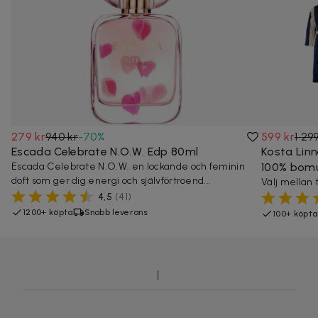
279 kr
940 kr
-
70
%
599 kr
1 29
Escada Celebrate N.O.W. Edp 80ml
Kosta Lin
Escada Celebrate N.O.W. en lockande och feminin
100% bomu
doft som ger dig energi och självförtroend...
Välj mellan 
4,5
(
41
)
1200+ köpta
Snabb leverans
100+ köpta