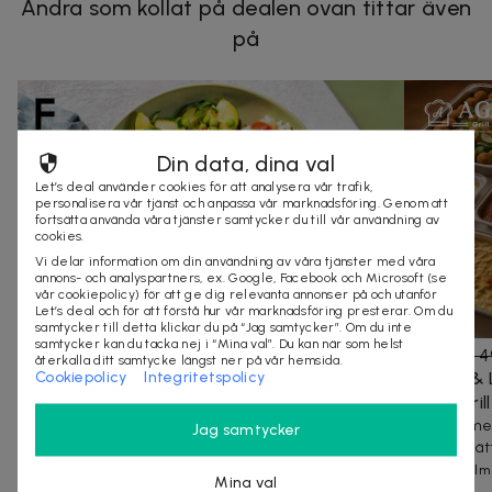
Andra som kollat på dealen ovan tittar även
på
Din data, dina val
Let’s deal använder cookies för att analysera vår trafik,
personalisera vår tjänst och anpassa vår marknadsföring. Genom att
fortsätta använda våra tjänster samtycker du till vår användning av
cookies.
Vi delar information om din användning av våra tjänster med våra
annons- och analyspartners, ex. Google, Facebook och Microsoft (se
vår cookiepolicy) för att ge dig relevanta annonser på och utanför
Let’s deal och för att förstå hur vår marknadsföring presterar. Om du
samtycker till detta klickar du på “Jag samtycker”. Om du inte
samtycker kan du tacka nej i “Mina val”. Du kan när som helst
576 kr
1 009 kr
-
43
%
1 999 kr
3 4
återkalla ditt samtycke längst ner på vår hemsida.
Cookiepolicy
Integritetspolicy
Spara 40% på din första leverans + 20% på
Grekisk & 
de kommande fyra hos Factor
Agapi Gri
Färdiglagade måltider som levereras direkt till dörren
Smakrik med
Jag samtycker
klassiska rät
Stockholm
Mina val