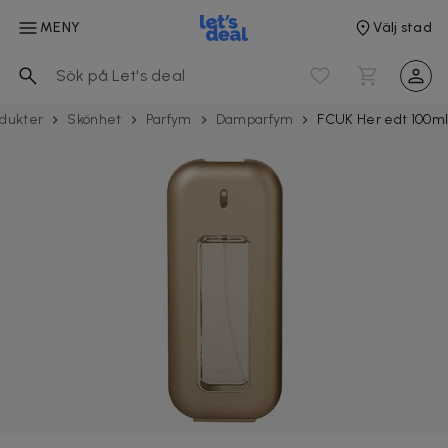
MENY
Välj stad
odukter
Skönhet
Parfym
Damparfym
FCUK Her edt 100m