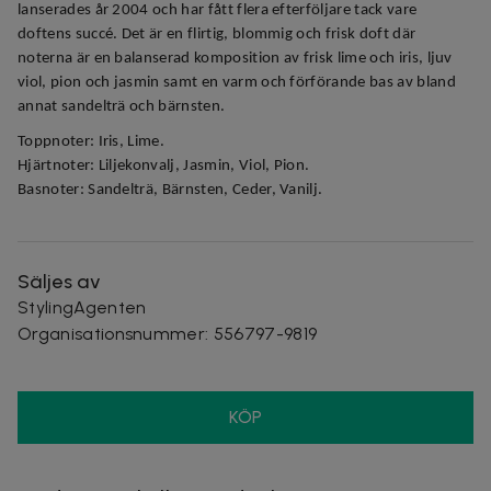
lanserades år 2004 och har fått flera efterföljare tack vare
doftens succé. Det är en flirtig, blommig och frisk doft där
noterna är en balanserad komposition av frisk lime och iris, ljuv
viol, pion och jasmin samt en varm och förförande bas av bland
annat sandelträ och bärnsten.
Toppnoter: Iris, Lime.
Hjärtnoter: Liljekonvalj, Jasmin, Viol, Pion.
Basnoter: Sandelträ, Bärnsten, Ceder, Vanilj.
Säljes av
StylingAgenten
Organisationsnummer
:
556797-9819
KÖP