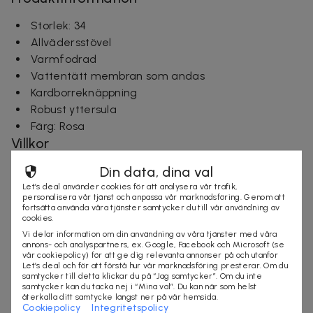
Storlek: 34
Allvädersstövel
Varmfodrad
Vattentätt membran som andas
Kardborreknäppning
Robust yttersula
Färg: Rosa
Villkor
Din data, dina val
Frakt tillkommer
Leveranstid: ca 8 arbetsdagar
Let’s deal använder cookies för att analysera vår trafik,
personalisera vår tjänst och anpassa vår marknadsföring. Genom att
fortsätta använda våra tjänster samtycker du till vår användning av
cookies.
mode
kläder
Vi delar information om din användning av våra tjänster med våra
annons- och analyspartners, ex. Google, Facebook och Microsoft (se
vår cookiepolicy) för att ge dig relevanta annonser på och utanför
Let’s deal och för att förstå hur vår marknadsföring presterar. Om du
Säljes av
samtycker till detta klickar du på “Jag samtycker”. Om du inte
samtycker kan du tacka nej i “Mina val”. Du kan när som helst
Let's deal AB
återkalla ditt samtycke längst ner på vår hemsida.
Cookiepolicy
Integritetspolicy
Organisationsnummer
:
556796-3466