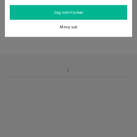
https://letsdeal.se
Jag samtycker
Mina val
DEAL AVSLUTAD