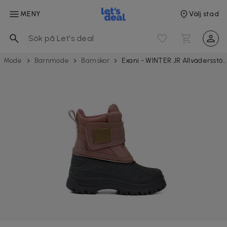
MENY
Välj stad
Mode
Barnmode
Barnskor
Exani - WINTER JR Allvädersstövel Junior storlek 34, Rosa