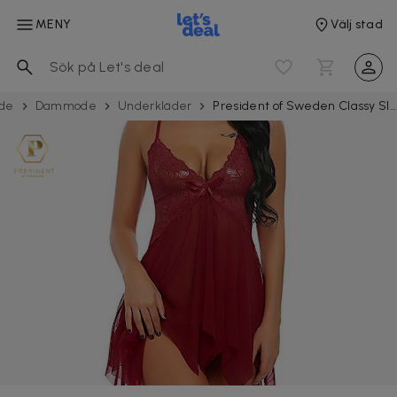
MENY
Välj stad
de
Dammode
Underkläder
President of Sweden Classy Sleepless nattlinne