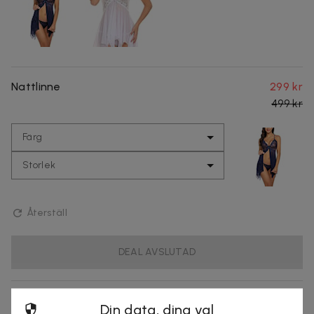
Nattlinne
299 kr
499 kr
Färg
Storlek
Återställ
DEAL AVSLUTAD
Produktinformation
Din data, dina val