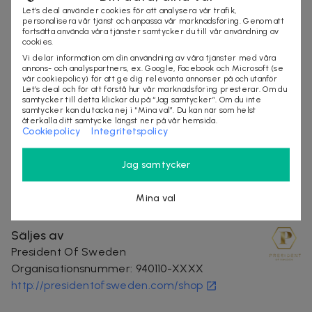
Let’s deal använder cookies för att analysera vår trafik,
Noggrant tillverkat av lyxiga material för komfort
personalisera vår tjänst och anpassa vår marknadsföring. Genom att
fortsätta använda våra tjänster samtycker du till vår användning av
och stil
cookies.
Inspirerat av stadens nattliga skönhet och mystik
Vi delar information om din användning av våra tjänster med våra
annons- och analyspartners, ex. Google, Facebook och Microsoft (se
när staden är vaken
vår cookiepolicy) för att ge dig relevanta annonser på och utanför
Nattlinne i flera olika färger
Let’s deal och för att förstå hur vår marknadsföring presterar. Om du
samtycker till detta klickar du på “Jag samtycker”. Om du inte
Villkor
samtycker kan du tacka nej i “Mina val”. Du kan när som helst
återkalla ditt samtycke längst ner på vår hemsida.
Frakt tillkommer
Cookiepolicy
Integritetspolicy
Leveranstid: ca 10 arbetsdagar
Jag samtycker
kläder
Mina val
Säljes av
President Of Sweden
Organisationsnummer
:
940110-XXXX
http://presidentofsweden.com/shop