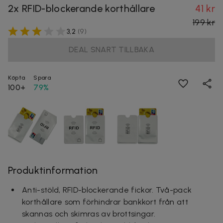
2x RFID-blockerande korthållare
41 kr
199 kr
3,2
(
9
)
DEAL SNART TILLBAKA
Köpta
Spara
100+
79%
Produktinformation
Anti-stöld, RFID-blockerande fickor. Två-pack
korthållare som förhindrar bankkort från att
skannas och skimras av brottsingar.