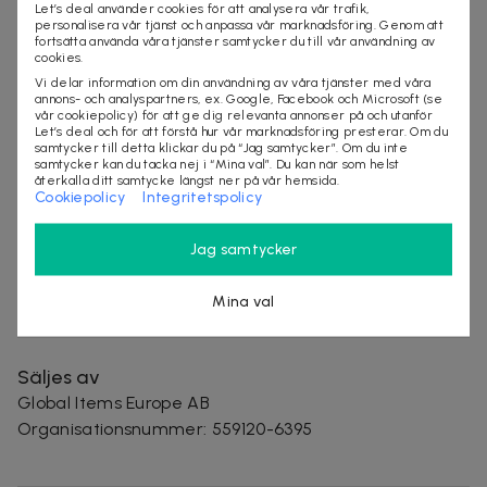
Let’s deal använder cookies för att analysera vår trafik,
hållare passar både män och kvinnor. Mått: 9,1 x 6,1
personalisera vår tjänst och anpassa vår marknadsföring. Genom att
x 0,1 cm.
fortsätta använda våra tjänster samtycker du till vår användning av
cookies.
Villkor
Vi delar information om din användning av våra tjänster med våra
annons- och analyspartners, ex. Google, Facebook och Microsoft (se
Frakt tillkommer
vår cookiepolicy) för att ge dig relevanta annonser på och utanför
Let’s deal och för att förstå hur vår marknadsföring presterar. Om du
Leveranstid: 6-12 arbetsdagar
samtycker till detta klickar du på “Jag samtycker”. Om du inte
Mer om produkten
samtycker kan du tacka nej i “Mina val”. Du kan när som helst
återkalla ditt samtycke längst ner på vår hemsida.
Cookiepolicy
Integritetspolicy
Smidiga korthållare som skyddar mot till exempel
skimming och andra kort scanningar. Skydda dina kort
Jag samtycker
och pengar!
Två st korthållare med två olika mönster.
Mina val
Säljes av
Global Items Europe AB
Organisationsnummer
:
559120-6395