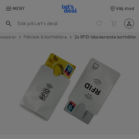
MENY
Välj stad
s­soarer
Plånbok & Korthållare
2x RFID-blockerande korthållare