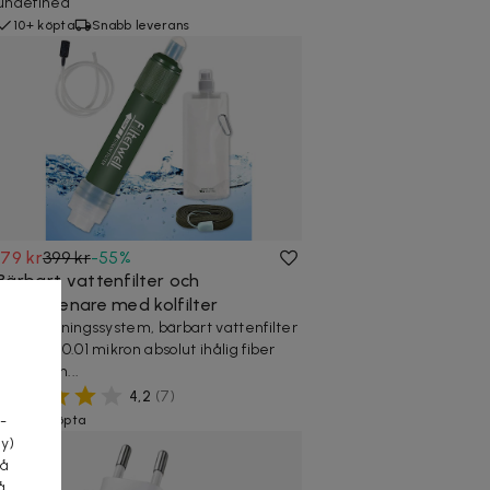
undefined
10+ köpta
Snabb leverans
179 kr
399 kr
-
55
%
Bärbart vattenfilter och
vattenrenare med kolfilter
Vattenreningssystem, bärbart vattenfilter
camping 0.01 mikron absolut ihålig fiber
a
membran...
4,2
(
7
)
250+ köpta
-
cy)
tå
å