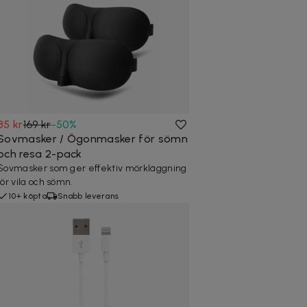
85 kr
169 kr
-
50
%
Sovmasker / Ögonmasker för sömn
och resa 2-pack
Sovmasker som ger effektiv mörkläggning
för vila och sömn.
10+ köpta
Snabb leverans