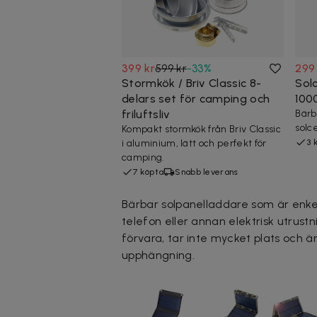
399 kr
599 kr
-
33
%
299
Stormkök / Briv Classic 8-
Sol
delars set för camping och
100
friluftsliv
Bär
solc
Kompakt stormkök från Briv Classic
i aluminium, lätt och perfekt för
3 
camping.
7 köpta
Snabb leverans
Bärbar solpanelladdare som är enke
telefon eller annan elektrisk utrus
förvara, tar inte mycket plats och ä
upphängning.