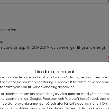
n telefon
ge
andlar upp till 21,5-21,5 % av solenergin till gratis energi
Din data, dina val
 deal använder cookies för att analysera vår trafik, personalisera vår
st och anpassa vår marknadsföring. Genom att fortsätta använda vår
ster samtycker du till vår användning av cookies.
elar information om din användning av våra tjänster med våra annons
analyspartners, ex. Google, Facebook och Microsoft (se vår cookiepoli
l
tt ge dig relevanta annonser på och utanför Let’s deal och för att förs
vår marknadsföring presterar. Om du samtycker till detta klickar du p