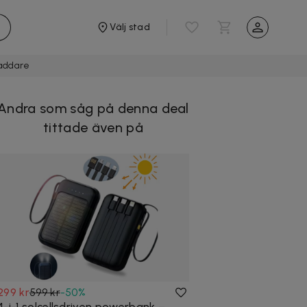
Välj stad
laddare
Andra som såg på denna deal
tittade även på
299 kr
599 kr
-
50
%
4-i-1 solcellsdriven powerbank –