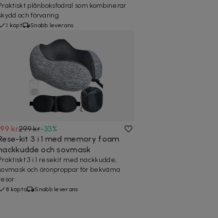
Praktiskt plånboksfodral som kombinerar
skydd och förvaring.
1 köpt
Snabb leverans
199 kr
299 kr
-
33
%
Rese-kit 3 i 1 med memory foam
nackkudde och sovmask
Praktiskt 3 i 1 resekit med nackkudde,
sovmask och öronproppar för bekväma
resor.
8 köpta
Snabb leverans