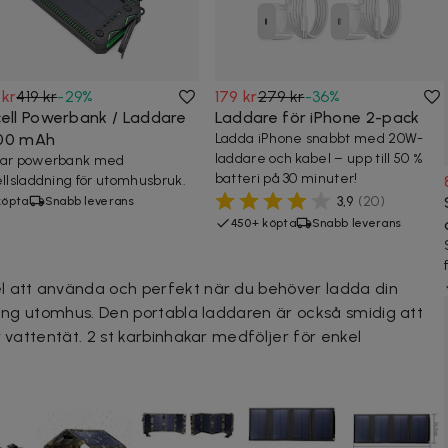
 kr
419 kr
-
29
%
179 kr
279 kr
-
36
%
cell Powerbank / Laddare
Laddare för iPhone 2-pack
00 mAh
Ladda iPhone snabbt med 20W-
laddare och kabel – upp till 50 %
bar powerbank med
batteri på 30 minuter!
ellsladdning för utomhusbruk.
3,9
(
20
)
köpta
Snabb leverans
450+ köpta
Snabb leverans
l att använda och perfekt när du behöver ladda din
tning utomhus. Den portabla laddaren är också smidig att
r vattentät. 2 st karbinhakar medföljer för enkel