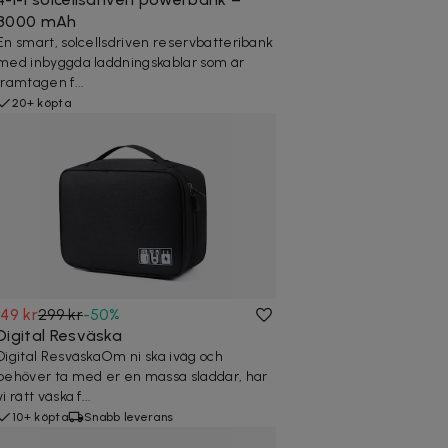
8000 mAh
En smart, solcellsdriven reservbatteribank
med inbyggda laddningskablar som är
framtagen f...
20+ köpta
149 kr
299 kr
-
50
%
Digital Resväska
Digital ResväskaOm ni ska iväg och
behöver ta med er en massa sladdar, har
vi rätt väska f...
10+ köpta
Snabb leverans