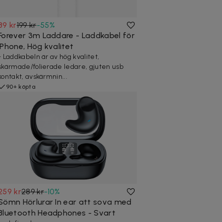
89 kr
199 kr
-
55
%
Forever 3m Laddare - Laddkabel för
iPhone, Hög kvalitet
- Laddkabeln är av hög kvalitet,
skärmade/folierade ledare, gjuten usb
kontakt, avskärmnin...
90+ köpta
259 kr
289 kr
-
10
%
Sömn Hörlurar In ear att sova med
Bluetooth Headphones - Svart