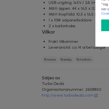
USB-utgång: 1x5V / 2A (max)
“Jag
Mått öppen: 44 x 16,5 x 0,3 cm
när 
Cook
Mått ihopfälld: 10,5 x 16,5 x 1,5 c
1 x 10W solpanelladdare
2 x karbinhake
Villkor
Frakt tillkommer
Leveranstid: ca 14 arbetsdagar
teknik
hobby
friluftsliv
Säljes av
Turbo Dealz
Organisationsnummer
:
2608850
http://www.turbodealz.com