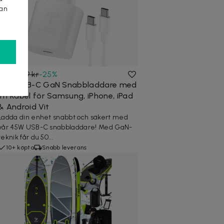
kan
149 kr
199 kr
-
25
%
45W USB-C GaN Snabbladdare med
1m Kabel för Samsung, iPhone, iPad
& Android Vit
Ladda din enhet snabbt och säkert med
vår 45W USB-C snabbladdare! Med GaN-
teknik får du 50...
10+ köpta
Snabb leverans