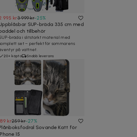
2 995 kr
3 999 kr
-
25
%
Uppblåsbar SUP-bräda 335 cm med
paddel och tillbehör
SUP-bräda i slitstarkt material med
komplett set – perfekt för sommarens
äventyr på vattnet.
20+ köpta
Snabb leverans
189 kr
259 kr
-
27
%
Plånboksfodral Sovande Katt för
iPhone 15