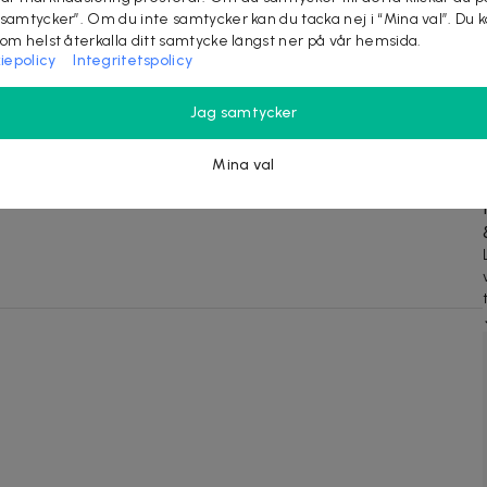
 samtycker”. Om du inte samtycker kan du tacka nej i “Mina val”. Du 
som helst återkalla ditt samtycke längst ner på vår hemsida.
iepolicy
Integritetspolicy
m
Jag samtycker
Mina val