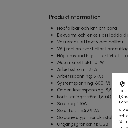
Produktinformation
Hopfällbar och lätt att bära
Bekvämt och enkelt att ladda di
Vattentät, effektiv och hållbar
Välj mellan svart eller kamoufla
Hög omvandlingseffektivitet – omv
Maximal effekt: 10 (W)
Arbetsström: 1,2 (A)
Arbetsspänning: 5 (V)
Systemspänning: 600 (V)
Öppen kretsspänning: 5,5 (V)
Let’s
Kortslutningsström: 1,5 (A)
tjän
tjän
Solenergi: 10W
Soleffekt: 5,5V/1,2A
Vi d
och 
Solpanelstyp: monokristallint kise
för a
Utgångsgränssnitt: USB
hur 