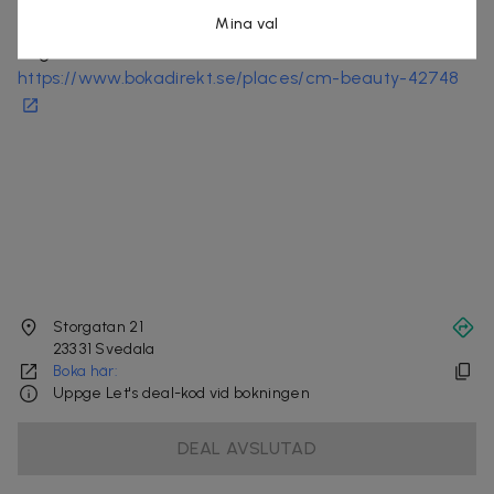
Mina val
CM Beauty
Organisationsnummer
:
830725-XXXX
https://www.bokadirekt.se/places/cm-beauty-42748
Storgatan 21
233 31
Svedala
Boka här:
Uppge Let's deal-kod vid bokningen
DEAL AVSLUTAD