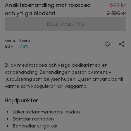
Ansiktsbehandling mot rosacea
549 kr
och ytliga blodkärl
2 500 kr
DEAL AVSLUTAD
Köpta
Spara
50+
78%
Bli av med rosacea och ytliga blodkärl med en
kärlbehandling. Behandlingen består av
intensiv
ljuspulsering som belyser huden. Ljuset omvandlas till
värme som koagulerar kärlväggarna.
Höjdpunkter
Läker inflammationen i huden
Dämpar rodnaden
Behandlar ytliga kärl