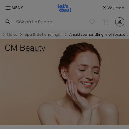
MENY
Välj stad
t
Hälsa
Spa & Behand­ling­ar
Ansiktsbehandling mot rosacea och ytliga blodkärl