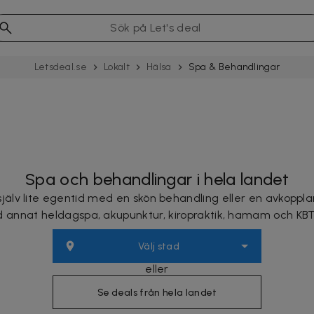
Letsdeal.se
Lokalt
Hälsa
Spa & Behand­ling­ar
Spa och behandlingar i hela landet
jälv lite egentid med en skön behandling eller en avkoppla
 annat heldagspa, akupunktur, kiropraktik, hamam och KBT-
Välj stad
eller
Se deals från hela landet