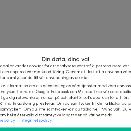
Din data, dina val
 deal använder cookies för att analysera vår trafik, personalisera vår
st och anpassa vår marknadsföring. Genom att fortsätta använda vår
ster samtycker du till vår användning av cookies.
elar information om din användning av våra tjänster med våra annons
analyspartners, ex. Google, Facebook och Microsoft (se vår cookiepoli
tt ge dig relevanta annonser på och utanför Let’s deal och för att förs
vår marknadsföring presterar. Om du samtycker till detta klickar du p
 samtycker”. Om du inte samtycker kan du tacka nej i “Mina val”. Du 
som helst återkalla ditt samtycke längst ner på vår hemsida.
iepolicy
Integritetspolicy