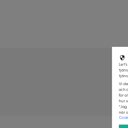
Let’s
tjän
tjän
Vi d
och 
för a
hur 
“Jag
när 
Cook