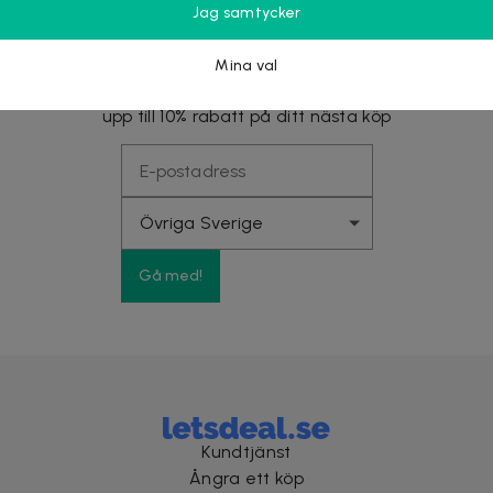
Jag samtycker
Nyhetsbrevet fyllt med fördelar
Mina val
Få exklusiva rabatter, förtur till stora kampanjer och
upp till 10% rabatt på ditt nästa köp
Gå med!
Kundtjänst
Ångra ett köp