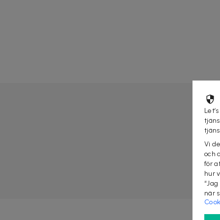
Let’s
tjän
tjän
Vi d
och 
för a
hur 
“Jag
när 
Cook