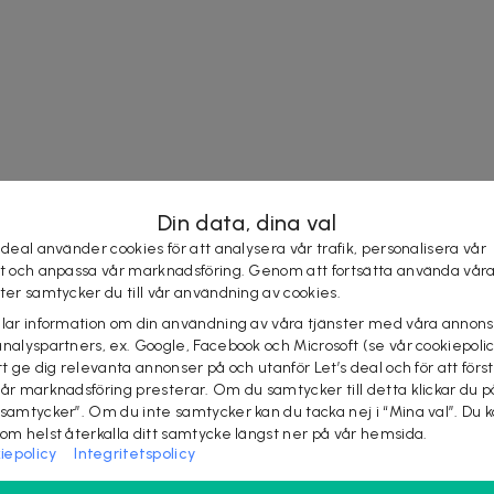
Din data, dina val
 deal använder cookies för att analysera vår trafik, personalisera vår
st och anpassa vår marknadsföring. Genom att fortsätta använda vår
ster samtycker du till vår användning av cookies.
elar information om din användning av våra tjänster med våra annons
analyspartners, ex. Google, Facebook och Microsoft (se vår cookiepoli
tt ge dig relevanta annonser på och utanför Let’s deal och för att förs
vår marknadsföring presterar. Om du samtycker till detta klickar du p
 samtycker”. Om du inte samtycker kan du tacka nej i “Mina val”. Du 
som helst återkalla ditt samtycke längst ner på vår hemsida.
iepolicy
Integritetspolicy