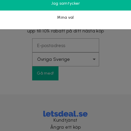
Jag samtycker
Nyhetsbrevet fyllt med fördelar
Mina val
Få exklusiva rabatter, förtur till stora kampanjer och
upp till 10% rabatt på ditt nästa köp
Gå med!
Kundtjänst
Ångra ett köp