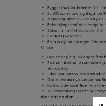
Bygger muskler, bränner fett sa
25.000 sammandragningar på 3
Motsvarar alltså 25.000 situps el
Behandlingsområden: mage, kärl
Säkert, effektivt och smärtfritt
Centralt i Vasastan
Boka in dig på antingen Odenpl
Villkor
Dealen är giltig i 60 dagar från 
Se mer information om bokning o
vid bokning
1 deal per person, köp gärna fler
Gäller endast nya kunder hos B
Förändrade öppettider kan fö
Av-/ombokning senast 24 timmar
Mer om dealen