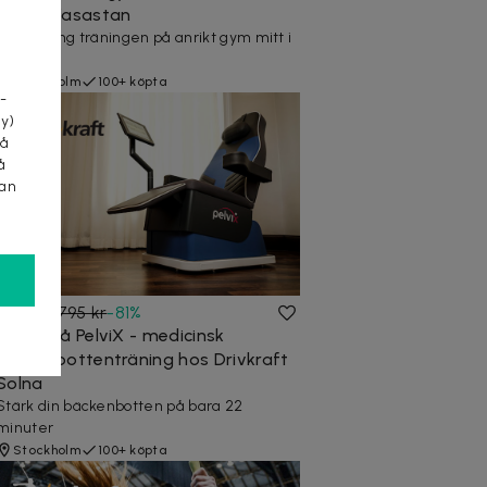
Gym i Vasastan
Kicka igång träningen på anrikt gym mitt i
a
Vasastan
Stockholm
100+ köpta
-
cy)
tå
å
kan
345 kr
1 795 kr
-
81
%
Prova på PelviX - medicinsk
bäckenbottenträning hos Drivkraft
Solna
Stärk din bäckenbotten på bara 22
minuter
Stockholm
100+ köpta