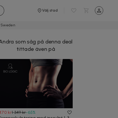
Välj stad
ic Sweden
Andra som såg på denna deal
tittade även på
470 kr
1 349 kr
-
65
%
Kroppsskulptering med insculpt 1, 3