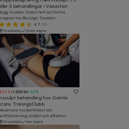
eller 5 behandlingar i Vasastan
Bygg muskler, bränn fett och forma
kroppen hos Bio Logic Sweden
4,7
(
19
)
Stockholm
1200+ köpta
450 kr
1 300 kr
-
65
%
Insculpt behandling hos Gamla
stans TräningsClubb
Maximera muskeltillväxt och
fettförbränning snabbt och effektivt
Stockholm
60+ köpta