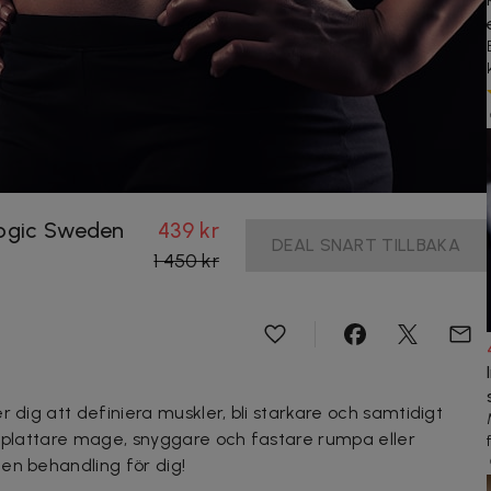
Logic Sweden
439 kr
DEAL SNART TILLBAKA
1 450 kr
er dig att
definiera muskler, bli starkare och samtidigt
å plattare mage, snyggare och fastare rumpa eller
en behandling för dig!