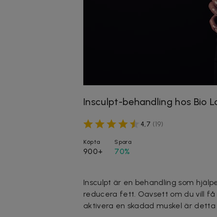
Insculpt-behandling hos Bio 
4,7
(
19
)
Köpta
Spara
900+
70%
Insculpt är en behandling som hjälp
reducera fett. Oavsett om du vill f
aktivera en skadad muskel är detta 