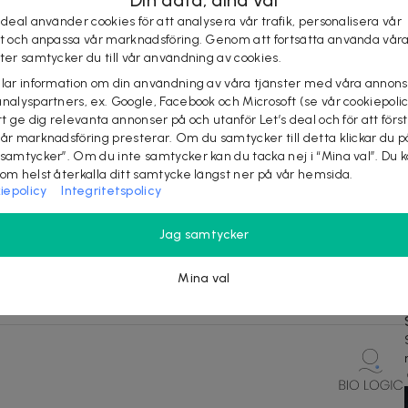
Din data, dina val
high intensity focused elektro magnetic) som hjälper dig
t skulptera kroppen utan ingrepp. Denna metod skapar ett
 deal använder cookies för att analysera vår trafik, personalisera vår
st och anpassa vår marknadsföring. Genom att fortsätta använda vår
r muskelvävnad samt fettdepåer, på ett säkert, effektivt
ster samtycker du till vår användning av cookies.
dlingen kombinerar fettreducering och ökad muskelmassa
elar information om din användning av våra tjänster med våra annons
ad.
analyspartners, ex. Google, Facebook och Microsoft (se vår cookiepoli
tt ge dig relevanta annonser på och utanför Let’s deal och för att förs
vår marknadsföring presterar. Om du samtycker till detta klickar du p
 vara nytänkande och att effiktiveras träningen med hjälp
 samtycker”. Om du inte samtycker kan du tacka nej i “Mina val”. Du 
som helst återkalla ditt samtycke längst ner på vår hemsida.
vård. Bio Logic är en av de ledande aktörerna gällande
iepolicy
Integritetspolicy
för med sin kunskap skapa bästa möjliga resultat åt dig
 kvalitetssäkrade produkter och vetenskapligt bevisade
Jag samtycker
en tjänster som de genuint tror på och stolt står bakom.
Mina val