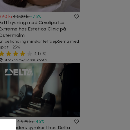
990 kr
4 000 kr
-
75
%
Fettfrysning med Cryolipo Ice
Extreme hos Estetica Clinic på
Östermalm
En behandling minskar fettdepåerna med
upp till 25%
4,1
(
15
)
Stockholm
1600+ köpta
2 750 kr
4 999 kr
-
45
%
12 månaders gymkort hos Delta