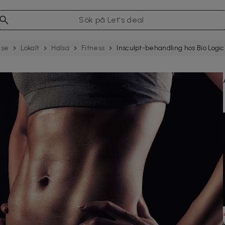
.se
Lokalt
Hälsa
Fitness
Insculpt-behandling hos Bio Log