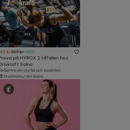
145 kr
359 kr
-
60
%
Prova på HYROX 2 tillfällen hos
Drivkraft Solna
Förbättra din styrka och kondition
Stockholm
60+ köpta