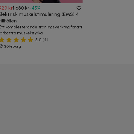
929 kr
1 680 kr
-
45
%
Elektrisk muskelstimulering (EMS) 4
tillfällen
Ett kompletterande träningsverktyg för att
förbättra muskelstyrka
5,0
(
4
)
Göteborg