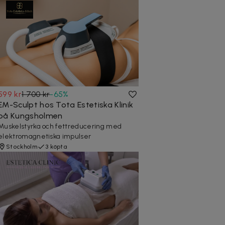
599 kr
1 700 kr
-
65
%
EM-Sculpt hos Tota Estetiska Klinik
på Kungsholmen
Muskelstyrka och fettreducering med
elektromagnetiska impulser
Stockholm
3 köpta