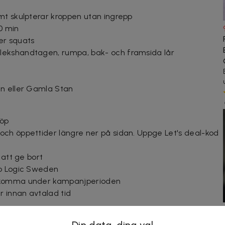
mt skulpterar kroppen utan ingrepp
0 min
ler squats
ekshandtagen, rumpa, bak- och framsida lår
an eller Gamla Stan
köp
ch öppettider längre ner på sidan. Uppge Let's deal-kod
 att ge bort
io Logic Sweden
rekomma under kampanjperioden
 innan avtalad tid