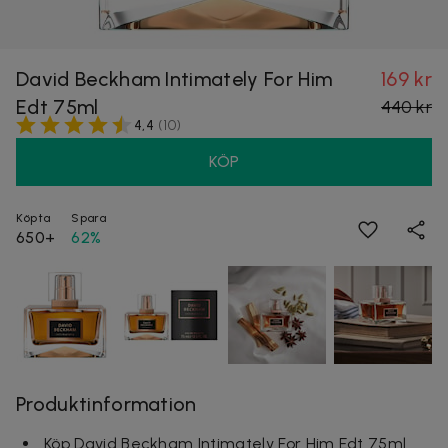
David Beckham Intimately For Him
169 kr
Edt 75ml
440 kr
4,4
(
10
)
KÖP
Köpta
Spara
650+
62%
Produktinformation
Köp David Beckham Intimately For Him Edt 75ml