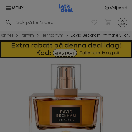
MENY
Välj stad
könhet
Parfym
Herrparfym
David Beckham Intimately For Him Edt 75ml