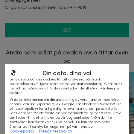
StylingAgenten
Organisationsnummer
:
556797-9819
KÖP
Andra som kollat på dealen ovan tittar även
på
Din data, dina val
Let’s deal använder cookies för att analysera vår trafik,
personalisera vår tjänst och anpassa vår marknadsföring. Genom att
fortsätta använda våra tjänster samtycker du till vår användning av
cookies.
Vi delar information om din användning av våra tjänster med våra
annons- och analyspartners, ex. Google, Facebook och Microsoft (se
vår cookiepolicy) för att ge dig relevanta annonser på och utanför
Let’s deal och för att förstå hur vår marknadsföring presterar. Om du
samtycker till detta klickar du på “Jag samtycker”. Om du inte
samtycker kan du tacka nej i “Mina val”. Du kan när som helst
återkalla ditt samtycke längst ner på vår hemsida.
Cookiepolicy
Integritetspolicy