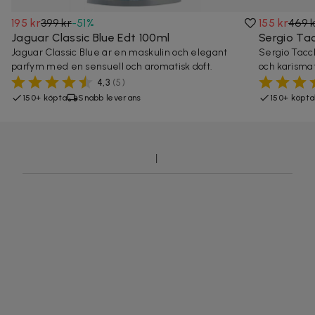
195 kr
399 kr
-
51
%
155 kr
469 
Jaguar Classic Blue Edt 100ml
Sergio Tac
Jaguar Classic Blue är en maskulin och elegant
Sergio Tacch
parfym med en sensuell och aromatisk doft.
och karismat
4,3
(
5
)
150+ köpta
Snabb leverans
150+ köpta