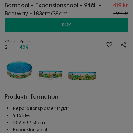
Barnpool - Expansionspool - 946L -
419 kr
Bestway - 183cm/38cm
799 kr
KÖP
Köpta
Spara
2
48%
Produktinformation
Reparationsplåster ingår
946 liter
183/183 / 38cm
Expansionspool