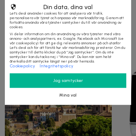
Organisationsnummer
:
559274-0129
Din data, dina val
Let’s deal använder cookies för att analysera vår trafik,
personalisera vår tjänst och anpassa vår marknadsföring. Genom att
fortsätta använda våra tjänster samtycker du till vår användning av
KÖP
cookies.
Vi delar information om din användning av våra tjänster med våra
annons- och analyspartners, ex. Google, Facebook och Microsoft (se
vår cookiepolicy) för att ge dig relevanta annonser på och utanför
Let’s deal och för att förstå hur vår marknadsföring presterar. Om du
Andra som kollat på dealen ovan tittar även
samtycker till detta klickar du på “Jag samtycker”. Om du inte
samtycker kan du tacka nej i “Mina val”. Du kan när som helst
på
återkalla ditt samtycke längst ner på vår hemsida.
Cookiepolicy
Integritetspolicy
Jag samtycker
Mina val