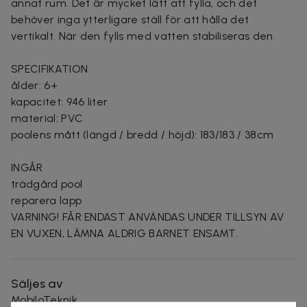
annat rum. Det är mycket lätt att fylla, och det
behöver inga ytterligare ställ för att hålla det
vertikalt. När den fylls med vatten stabiliseras den.
SPECIFIKATION
ålder: 6+
kapacitet: 946 liter
material: PVC
poolens mått (längd / bredd / höjd): 183/183 / 38cm
INGÅR
trädgård pool
reparera lapp
VARNING! FÅR ENDAST ANVÄNDAS UNDER TILLSYN AV
EN VUXEN, LÄMNA ALDRIG BARNET ENSAMT.
Säljes av
MobiloTeknik