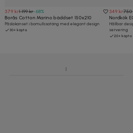
379 kr
1 199 kr
-
68
%
349 kr
750 
Borås Cotton Marino bäddset 150x210
Nordkök 
Påslakanset i bomullssatäng med elegant design
Hållbar desi
servering
30+ köpta
20+ köpta