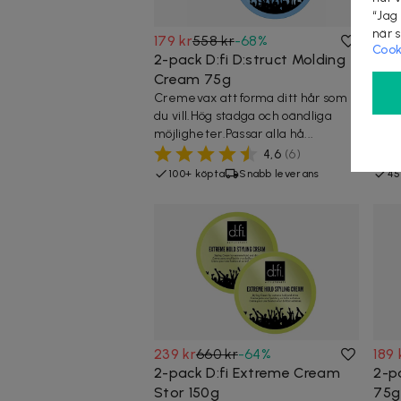
“Jag
när 
179 kr
558 kr
-
68
%
249
Cook
2-pack D:fi D:struct Molding
3-pa
Cream 75g
Cre
Cremevax att forma ditt hår som
Crem
du vill.Hög stadga och oändliga
du v
möjligheter.Passar alla hå...
möjl
4,6
(
6
)
100+ köpta
Snabb leverans
45
239 kr
660 kr
-
64
%
189 
2-pack D:fi Extreme Cream
2-p
Stor 150g
75g