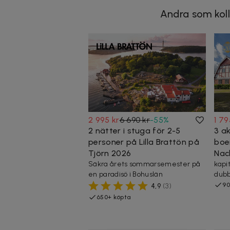
Andra som koll
2 995 kr
6 690 kr
-
55
%
1 79
2 nätter i stuga för 2-5
3 a
personer på Lilla Brattön på
boe
Tjörn 2026
Nac
Säkra årets sommarsemester på
kapi
en paradisö i Bohuslän
dubb
90
4,9
(
3
)
650+ köpta