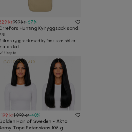
329 kr
999 kr
-
67
%
Orrefors Hunting Kylryggsäck sand,
23L
Stilren ryggsäck med kylfack som håller
maten kall
4 köpta
1 199 kr
1 999 kr
-
40
%
Golden Hair of Sweden - Äkta
Remy Tape Extensions 105 g