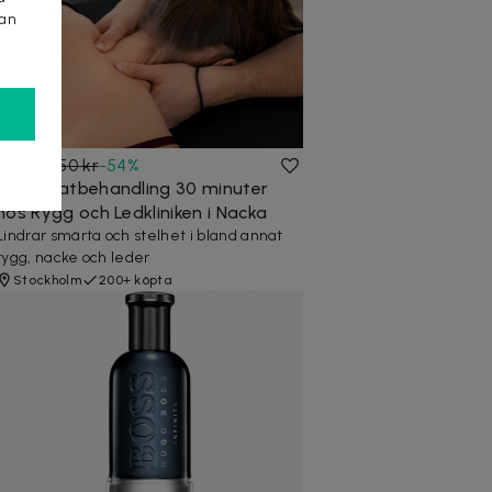
kan
395 kr
850 kr
-
54
%
Naprapatbehandling 30 minuter
hos Rygg och Ledkliniken i Nacka
Lindrar smärta och stelhet i bland annat
rygg, nacke och leder
Stockholm
200+ köpta