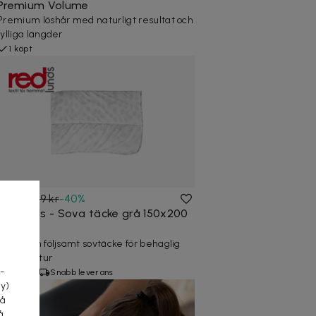
Premium Volume
Premium löshår med naturligt resultat och
fylliga längder
1 köpt
179 kr
299 kr
-
40
%
Redlunds - Sova täcke grå 150x200
cm
a
Mjukt och följsamt sovtäcke för behaglig
temperatur
-
4 köpta
Snabb leverans
cy)
tå
å