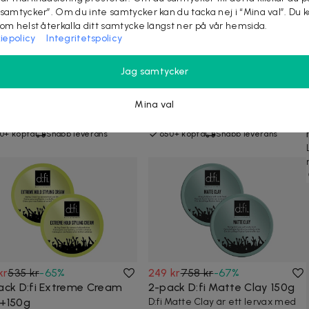
 samtycker”. Om du inte samtycker kan du tacka nej i “Mina val”. Du 
som helst återkalla ditt samtycke längst ner på vår hemsida.
 kr
837 kr
-
70
%
95 kr
279 kr
-
66
%
iepolicy
Integritetspolicy
ck D:fi D:struct Molding
D:fi D:struct Molding Cream
am 75g
75g
Jag samtycker
evax att forma ditt hår som
Cremevax att forma ditt hår som
ill.Hög stadga och oändliga
du vill.Hög stadga och oändliga
igheter.Passar alla hå...
möjligheter.Passar alla hå...
Mina val
4,6
(
7
)
4,1
(
11
)
0+ köpta
Snabb leverans
650+ köpta
Snabb leverans
kr
535 kr
-
65
%
249 kr
758 kr
-
67
%
ack D:fi Extreme Cream
2-pack D:fi Matte Clay 150g
+150g
D:fi Matte Clay är ett lervax med