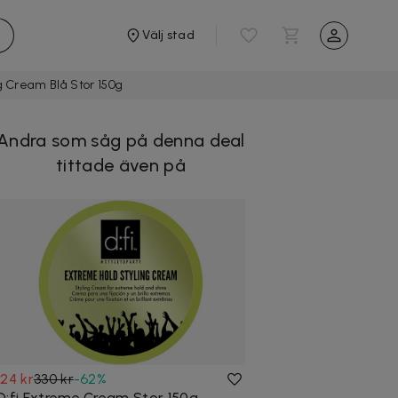
Välj stad
ng Cream Blå Stor 150g
Andra som såg på denna deal
tittade även på
124 kr
330 kr
-
62
%
D:fi Extreme Cream Stor 150g