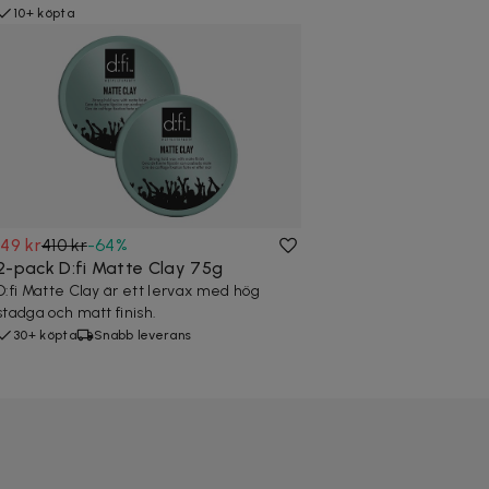
10+ köpta
149 kr
410 kr
-
64
%
2-pack D:fi Matte Clay 75g
D:fi Matte Clay är ett lervax med hög
stadga och matt finish.
30+ köpta
Snabb leverans