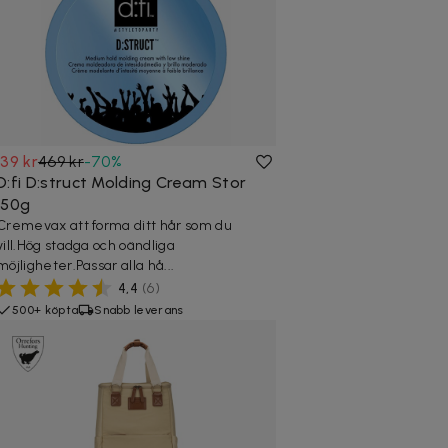
139 kr
469 kr
-
70
%
D:fi D:struct Molding Cream Stor
150g
Cremevax att forma ditt hår som du
vill.Hög stadga och oändliga
möjligheter.Passar alla hå...
4,4
(
6
)
500+ köpta
Snabb leverans