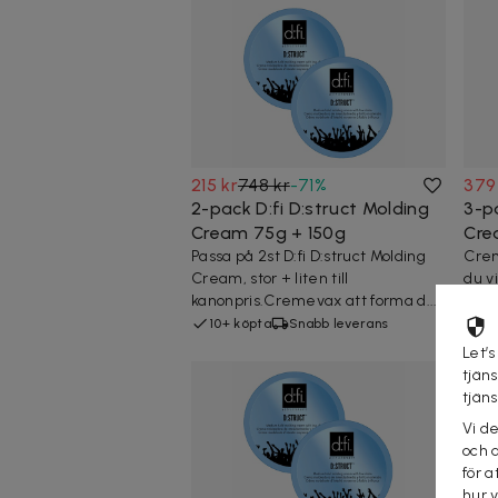
215 kr
748 kr
-
71
%
379
2-pack D:fi D:struct Molding
3-pa
Cream 75g + 150g
Cre
Passa på 2st D:fi D:struct Molding
Crem
Cream, stor + liten till
du v
kanonpris.Cremevax att forma d...
möjl
10+ köpta
Snabb leverans
10
Let’s
tjän
tjän
Vi d
och 
för a
hur 