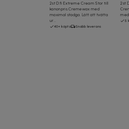
2st D:fi Extreme Cream Stor till
2st 
kanonpris.Cremewax med
Crem
maximal stadga. Lätt att tvätta
med 
ur...
5 
40+ köpta
Snabb leverans