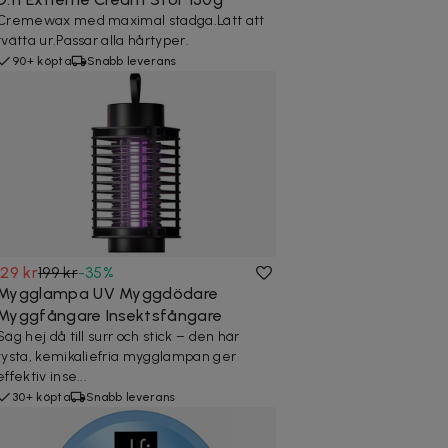
Cremewax med maximal stadga.Lätt att
tvätta ur.Passar alla hårtyper.
90+ köpta
Snabb leverans
129 kr
199 kr
-
35
%
Mygglampa UV Myggdödare
Myggfångare Insektsfångare
Säg hej då till surr och stick – den här
tysta, kemikaliefria mygglampan ger
effektiv inse...
30+ köpta
Snabb leverans