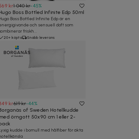
569 kr
1 040 kr
-
45
%
Hugo Boss Bottled Infinite Edp 50ml
Hugo Boss Bottled Infinite Edp är en
energigivande och sensuell doft som
kombinerar friskh...
20+ köpta
Snabb leverans
349 kr
619 kr
-
44
%
Borganäs of Sweden Hotellkudde
med örngott 50x90 cm 1 eller 2-
pack
Lyxig kudde i bomull med hålfiber för äkta
hotellkänsla