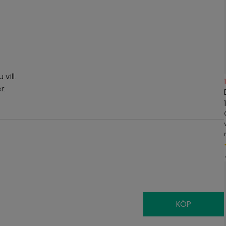
vill.
r.
KÖP