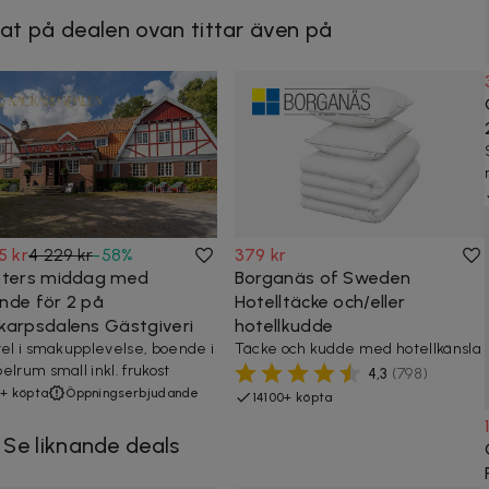
at på dealen ovan tittar även på
5 kr
4 229 kr
-
58
%
379 kr
kters middag med
Borganäs of Sweden
nde för 2 på
Hotelltäcke och/eller
karpsdalens Gästgiveri
hotellkudde
tel i smakupplevelse, boende i
Täcke och kudde med hotellkänsla
elrum small inkl. frukost
4,3
(
798
)
+ köpta
Öppningserbjudande
14100+ köpta
Se liknande deals