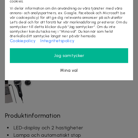
cookies.
Laddningstid:3 timmar
Vi delar information om din användning av våra tjänster med våra
Batteritid: 90 min
annons- och analyspartners, ex. Google, Facebook och Microsoft (se
vår cookiepolicy) för att ge dig relevanta annonser på och utanför
IP klass: IPX7
Let’s deal och för att förstå hur vår marknadsföring presterar. Om du
samtycker till detta klickar du på “Jag samtycker”. Om du inte
Material: PP, rostfritt stål
samtycker kan du tacka nej i “Mina val”. Du kan när som helst
återkalla ditt samtycke längst ner på vår hemsida.
Cookiepolicy
Integritetspolicy
Jag samtycker
Mina val
Produktinformation
LED-display och 2 hastigheter
Lampa och automatiskt stop