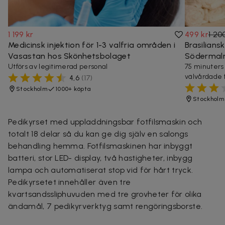
1 199 kr
499 kr
1 20
Medicinsk injektion för 1-3 valfria områden i
Brasilians
Vasastan hos Skönhetsbolaget
Söderma
Utförs av legitimerad personal
75 minuters
välvårdade 
4,6
(
17
)
Stockholm
1000+ köpta
Stockholm
Pedikyrset med uppladdningsbar fotfilsmaskin och
totalt 18 delar så du kan ge dig själv en salongs
behandling hemma. Fotfilsmaskinen har inbyggt
batteri, stor LED- display, två hastigheter, inbygg
lampa och automatiserat stop vid för hårt tryck.
Pedikyrsetet innehåller även tre
kvartsandssliphuvuden med tre grovheter för olika
ändamål, 7 pedikyrverktyg samt rengöringsborste.