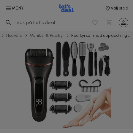
MENY
Välj stad
Hudvård
Manikyr & Pedikyr
Pedikyrset med uppladdningsbar fotfil