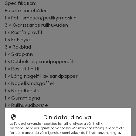
Specifikation:
Paketet innehåller:
1 × Fotfilsmaskin/pedikyrmaskin
3 × Kvartssands rullhuvuden
1 × Rostfri grovfil
1 × Fotshyvel
3 × Rakblad
1 × Skrapkniv
1 × Dubbelsidig sandpappersfil
1 × Rostfri fin fil
1 × Lång nagelfil av sandpapper
1 × Nagelbandsgaffel
1 × Nagelborste
1 × Gummidyna
1 × Rullhuvudborste
1 × USB-kabel
Din data, dina val
Batteri: 1200mAh litium
Let’s deal använder cookies för att analysera vår trafik,
Effekt: 5W
personalisera vår tjänst och anpassa vår marknadsföring. Genom att
fortsätta använda våra tjänster samtycker du till vår användning av
Laddning: USB 5V